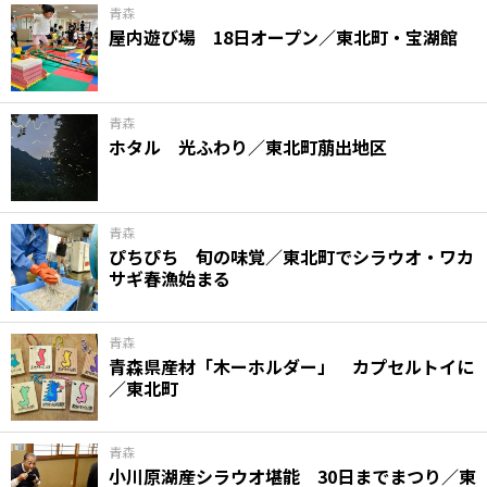
青森
屋内遊び場 18日オープン／東北町・宝湖館
青森
ホタル 光ふわり／東北町萠出地区
青森
ぴちぴち 旬の味覚／東北町でシラウオ・ワカ
サギ春漁始まる
青森
青森県産材「木ーホルダー」 カプセルトイに
／東北町
青森
小川原湖産シラウオ堪能 30日までまつり／東