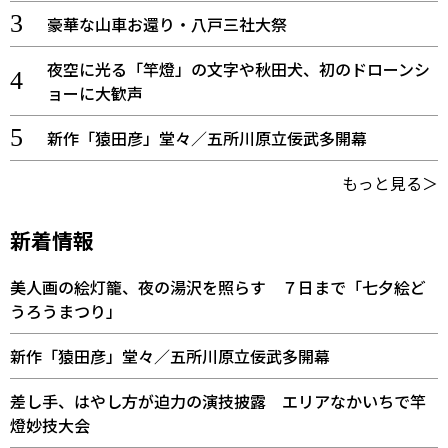
豪華な山車お還り・八戸三社大祭
夜空に光る「竿燈」の文字や秋田犬、初のドローンシ
ョーに大歓声
新作「猿田彦」堂々／五所川原立佞武多開幕
もっと見る＞
新着情報
美人画の絵灯籠、夜の湯沢を照らす ７日まで「七夕絵ど
うろうまつり」
新作「猿田彦」堂々／五所川原立佞武多開幕
差し手、はやし方が迫力の演技披露 エリアなかいちで竿
燈妙技大会