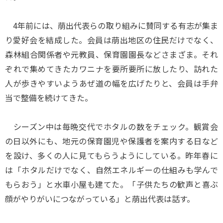
4年前には、萠出代表らの取り組みに賛同する有志が集ま
り愛好会を結成した。会員は萠出地区の住民だけでなく、
森林組合関係者や元教員、保育園園長などさまざま。それ
ぞれで集めてきたカワニナを要所要所に放したり、訪れた
人が歩きやすいようあぜ道の幅を広げたりと、会員は手弁
当で整備を続けてきた。
シーズン中は毎晩交代でホタルの数をチェック。観賞会
の日以外にも、地元の保育園児や保護者を案内する日など
を設け、多くの人に見てもらうようにしている。昨年春に
は「ホタルだけでなく、自然エネルギーの仕組みも学んで
もらおう」と水車小屋も建てた。「子供たちの歓声と喜ぶ
顔がやりがいにつながっている」と萠出代表は話す。