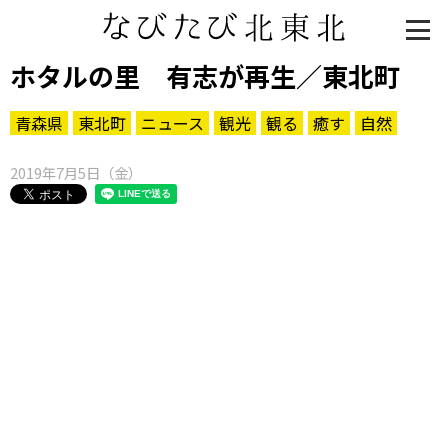
ホタルの里 有志が再生／東北町
青森県
東北町
ニュース
観光
観る
癒す
自然
2019年7月5日（金）
知る一覧
世界遺産
文化・歴史
パワースポット
ミステリー
観る一覧
桜
花
紅葉
楽しむ一覧
まつり・イベント
聖地
おみやげ・特産
道の駅・産直
鉄道
アウトドア・レジャー