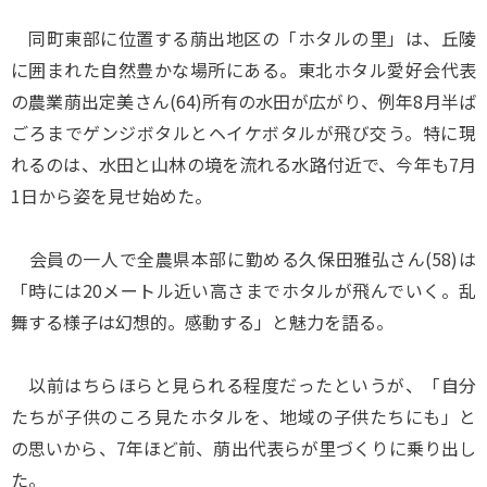
同町東部に位置する萠出地区の「ホタルの里」は、丘陵
に囲まれた自然豊かな場所にある。東北ホタル愛好会代表
の農業萠出定美さん(64)所有の水田が広がり、例年8月半ば
ごろまでゲンジボタルとヘイケボタルが飛び交う。特に現
れるのは、水田と山林の境を流れる水路付近で、今年も7月
1日から姿を見せ始めた。
会員の一人で全農県本部に勤める久保田雅弘さん(58)は
「時には20メートル近い高さまでホタルが飛んでいく。乱
舞する様子は幻想的。感動する」と魅力を語る。
以前はちらほらと見られる程度だったというが、「自分
たちが子供のころ見たホタルを、地域の子供たちにも」と
の思いから、7年ほど前、萠出代表らが里づくりに乗り出し
た。