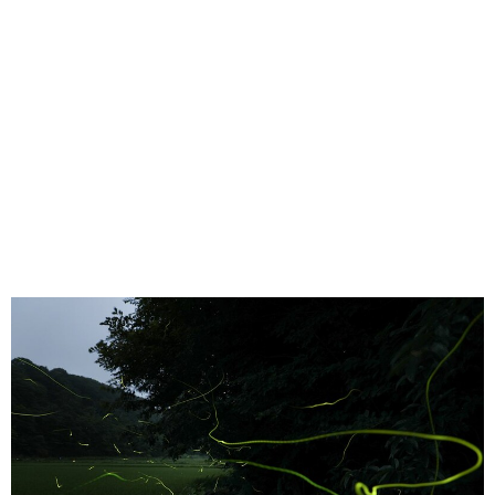
味わう一覧
麺類
ご当地グルメ
酒
スイーツ
癒す一覧
温泉
自然
宿泊
青森県
岩手県
秋田県