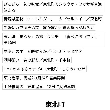
ぴちぴち 旬の味覚／東北町でシラウオ・ワカサギ春漁
始まる
青森県産材「木ーホルダー」 カプセルトイに／東北町
手湯にカラタチの実 ぽかぽか／道の駅おがわら湖
東北町「まなか」の郷土ランチ 「食べにおいでよ！」
第15回
ホタルの里 光跡柔らか／東北町・萠出地区
湖畔沿い 春の彩り／東北町・千本桜
GMUのふるさとナビ4 東北町・しらうおピザ
東北温泉、男湯2カ月ぶり営業再開
土砂被害の「東北温泉」18日に女湯再開
東北町