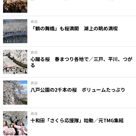
味わう一覧
麺類
ご当地グルメ
酒
スイーツ
癒す一覧
温泉
自然
宿泊
青森
「鶴の舞橋」も桜満開 湖上の眺め満喫
青森県
岩手県
秋田県
青森
心躍る桜 春まつり各地で／三戸、平川、つが
る
青森
八戸公園の2千本の桜 ボリュームたっぷり
青森
十和田「さくら応援隊」始動／元TMG集結