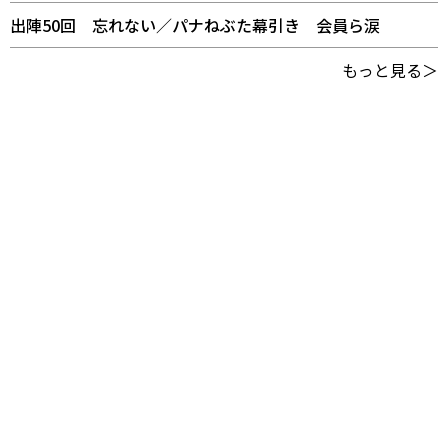
出陣50回 忘れない／パナねぶた幕引き 会員ら涙
もっと見る＞