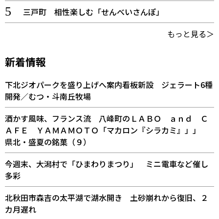
三戸町 相性楽しむ「せんべいさんぽ」
もっと見る＞
新着情報
下北ジオパークを盛り上げへ案内看板新設 ジェラート6種
開発／むつ・斗南丘牧場
酒かす風味、フランス流 八峰町のＬＡＢＯ ａｎｄ Ｃ
ＡＦＥ ＹＡＭＡＭＯＴＯ「マカロン『シラカミ』」」
県北・盛夏の銘菓（９）
今週末、大潟村で「ひまわりまつり」 ミニ電車など催し
多彩
北秋田市森吉の太平湖で湖水開き 土砂崩れから復旧、２
カ月遅れ