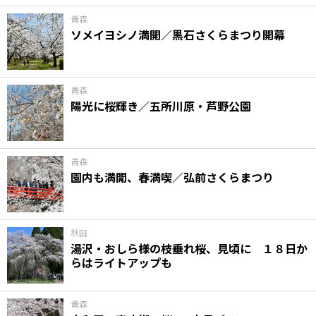
青森
ソメイヨシノ満開／黒石さくらまつり開幕
青森
陽光に桜輝き／五所川原・芦野公園
青森
園内も満開、春満喫／弘前さくらまつり
秋田
湯沢・おしら様の枝垂れ桜、見頃に １８日か
らはライトアップも
青森