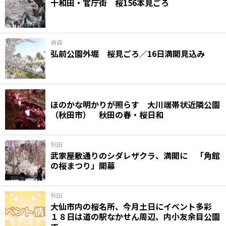
十和田・官庁街 桜156本見ごろ
青森
弘前公園外堀 桜見ごろ／16日満開見込み
ほのかな明かりが照らす 大川端帯状近隣公園
（秋田市） 秋田の春・桜日和
秋田
武家屋敷通りのシダレザクラ、満開に 「角館
の桜まつり」開幕
秋田
大仙市内の桜名所、今月土日にイベント多彩
１８日は道の駅なかせん周辺、内小友余目公園