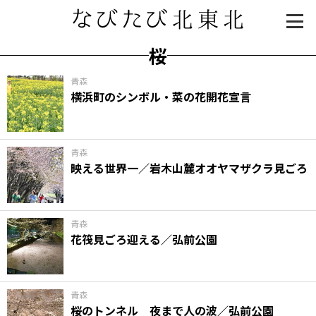
桜
青森
横浜町のシンボル・菜の花開花宣言
青森
映える世界一／岩木山麓オオヤマザクラ見ごろ
知る一覧
世界遺産
文化・歴史
パワースポット
ミステリー
青森
花筏見ごろ迎える／弘前公園
観る一覧
桜
花
紅葉
楽しむ一覧
まつり・イベント
聖地
おみやげ・特産
道の駅・産直
鉄道
アウトドア・レジャー
青森
桜のトンネル 夜まで人の波／弘前公園