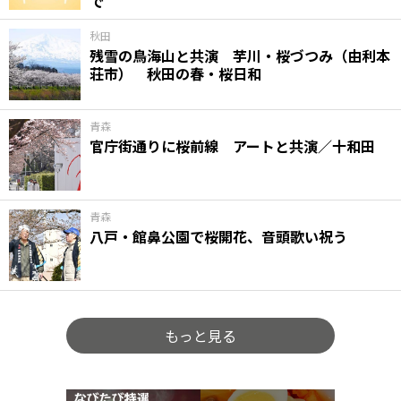
で
秋田
残雪の鳥海山と共演 芋川・桜づつみ（由利本
荘市） 秋田の春・桜日和
青森
官庁街通りに桜前線 アートと共演／十和田
青森
八戸・館鼻公園で桜開花、音頭歌い祝う
もっと見る