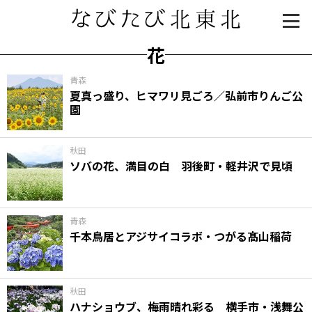
花
青森
夏真っ盛り、ヒマワリ見ごろ／弘前市りんご公
園
秋田
ソバの花、満目の白 羽後町・軽井沢で見頃
知る一覧
世界遺産
文化・歴史
パワースポット
ミステリー
青森
千本鳥居とアジサイコラボ・つがる髙山稲荷
観る一覧
桜
花
紅葉
楽しむ一覧
まつり・イベント
聖地
おみやげ・特産
道の駅・産直
鉄道
アウトドア・レジャー
秋田
ハナショウブ、梅雨晴れ彩る 横手市・浅舞公