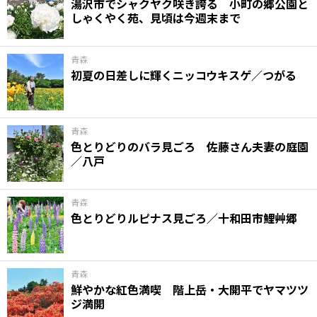
湯沢市でシャクヤク咲き誇る 小町の郷公園と
しゃくやく苑、見頃は今週末まで
青森
初夏の日差しに輝くニッコウキスゲ／つがる
青森
色とりどりのバラ見ごろ 佐藤さん夫妻の庭園
／八戸
青森
色とりどりルピナス見ごろ／十和田市鯉艸郷
青森
鮮やかな紅色満喫 階上岳・大開平でヤマツツ
ジ満開