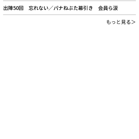
出陣50回 忘れない／パナねぶた幕引き 会員ら涙
もっと見る＞