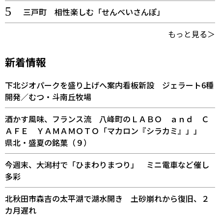
三戸町 相性楽しむ「せんべいさんぽ」
もっと見る＞
新着情報
下北ジオパークを盛り上げへ案内看板新設 ジェラート6種
開発／むつ・斗南丘牧場
酒かす風味、フランス流 八峰町のＬＡＢＯ ａｎｄ Ｃ
ＡＦＥ ＹＡＭＡＭＯＴＯ「マカロン『シラカミ』」」
県北・盛夏の銘菓（９）
今週末、大潟村で「ひまわりまつり」 ミニ電車など催し
多彩
北秋田市森吉の太平湖で湖水開き 土砂崩れから復旧、２
カ月遅れ