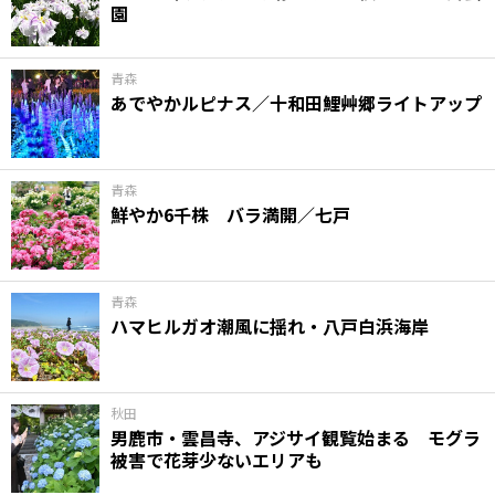
園
味わう一覧
麺類
ご当地グルメ
酒
スイーツ
癒す一覧
温泉
自然
宿泊
青森
あでやかルピナス／十和田鯉艸郷ライトアップ
青森県
岩手県
秋田県
青森
鮮やか6千株 バラ満開／七戸
青森
ハマヒルガオ潮風に揺れ・八戸白浜海岸
秋田
男鹿市・雲昌寺、アジサイ観覧始まる モグラ
被害で花芽少ないエリアも