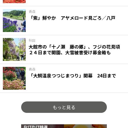
青森
「紫」鮮やか アヤメロード見ごろ／八戸
秋田
大館市の「十ノ瀬 藤の郷」、フジの花見頃
２４日まで開園、大雪被害受け募金箱も
青森
「大鰐温泉つつじまつり」開幕 24日まで
もっと見る