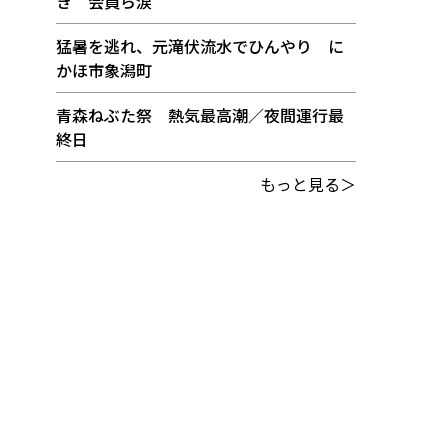
き 会員ら涙
猛暑を逃れ、元滝伏流水でひんやり に
かほ市象潟町
青森ねぶた祭 熱気最高潮／夜間運行最
終日
もっと見る＞