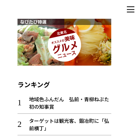
ランキング
地域色ふんだん 弘前・青柳ねぷた
初の知事賞
ターゲットは観光客、鍛冶町に「弘
前横丁」