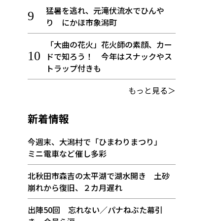
猛暑を逃れ、元滝伏流水でひんや
り にかほ市象潟町
「大曲の花火」花火師の素顔、カー
ドで知ろう！ 今年はスナックやス
トラップ付きも
もっと見る＞
新着情報
今週末、大潟村で「ひまわりまつり」
ミニ電車など催し多彩
北秋田市森吉の太平湖で湖水開き 土砂
崩れから復旧、２カ月遅れ
出陣50回 忘れない／パナねぶた幕引