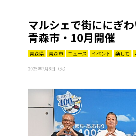
マルシェで街ににぎわ
青森市・10月開催
青森県
青森市
ニュース
イベント
楽しむ
2025年7月8日（火）
知る一覧
世界遺産
文化・歴史
パワースポット
ミステリー