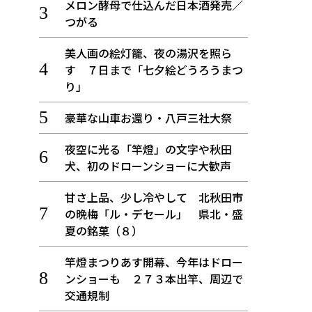
メロン酵母で仕込んだ日本酒発売／
つがる
美人画の絵灯籠、夜の湯沢を照ら
す ７日まで「七夕絵どうろうまつ
り」
豪華な山車お還り・八戸三社大祭
夜空に光る「竿燈」の文字や秋田
犬、初のドローンショーに大歓声
甘さ上品、少し冷やして 北秋田市
の晩梅「ル・デセール」 県北・盛
夏の銘菓（８）
竿燈まつりあす開幕、今年はドロー
ンショーも ２７３本出竿、周辺で
交通規制