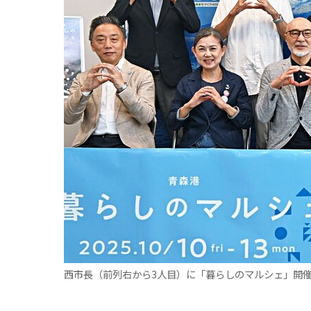
観る一覧
桜
花
紅葉
楽しむ一覧
まつり・イベント
聖地
おみやげ・特産
道の駅・産直
鉄道
アウトドア・レジャー
味わう一覧
麺類
ご当地グルメ
酒
スイーツ
癒す一覧
温泉
自然
宿泊
青森県
岩手県
秋田県
西市長（前列右から3人目）に「暮らしのマルシェ」開