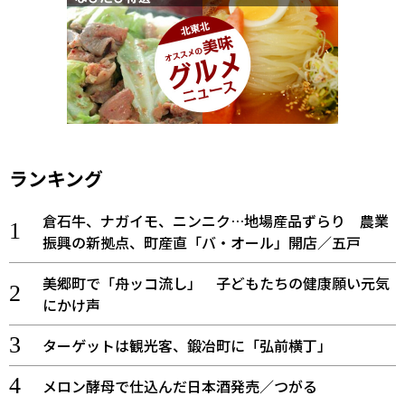
ランキング
倉石牛、ナガイモ、ニンニク…地場産品ずらり 農業
振興の新拠点、町産直「バ・オール」開店／五戸
美郷町で「舟ッコ流し」 子どもたちの健康願い元気
にかけ声
ターゲットは観光客、鍛冶町に「弘前横丁」
メロン酵母で仕込んだ日本酒発売／つがる