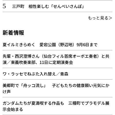
三戸町 相性楽しむ「せんべいさんぽ」
もっと見る＞
新着情報
夏イルミきらめく 愛宕公園（野辺地）9月6日まで
先輩・西沢澄博さん（仙台フィル首席オーボエ奏者）と共
演／東義吹奏楽部、11日に定期演奏会
ワ・ラッセでねぶた入れ替え／青森
美郷町で「舟ッコ流し」 子どもたちの健康願い元気にか
け声
ガンダムたちが夏満喫する作品も 三種町でプラモデル展
示会始まる