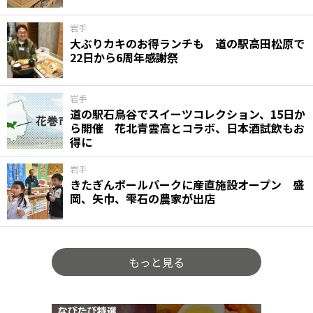
岩手
大ぶりカキのお得ランチも 道の駅高田松原で
22日から6周年感謝祭
岩手
道の駅石鳥谷でスイーツコレクション、15日か
ら開催 花北青雲高とコラボ、日本酒試飲もお
得に
岩手
きたぎんボールパークに産直施設オープン 盛
岡、矢巾、雫石の農家が出店
もっと見る