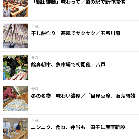
「鶴田御膳」味わって／道の駅で新作提供
青森
干し餅作り 寒風でサクサク／五所川原
青森
館鼻朝市、魚市場で初開催／八戸
青森
冬の名物 味わい濃厚／「目屋豆腐」販売開始
青森
ニンニク、食肉、弁当も 田子に産直新設