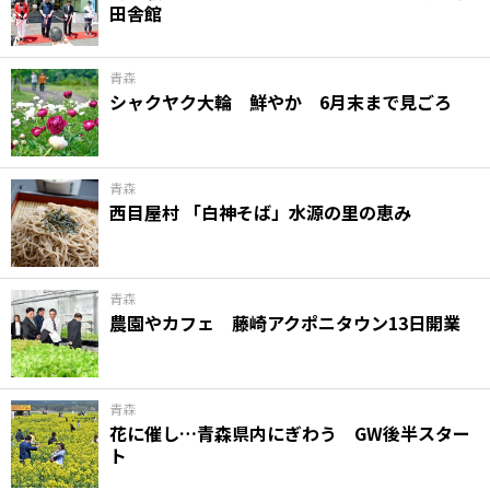
田舎館
味わう一覧
麺類
ご当地グルメ
酒
スイーツ
癒す一覧
温泉
自然
宿泊
青森
シャクヤク大輪 鮮やか 6月末まで見ごろ
青森県
岩手県
秋田県
青森
西目屋村 「白神そば」水源の里の恵み
青森
農園やカフェ 藤崎アクポニタウン13日開業
青森
花に催し…青森県内にぎわう GW後半スター
ト