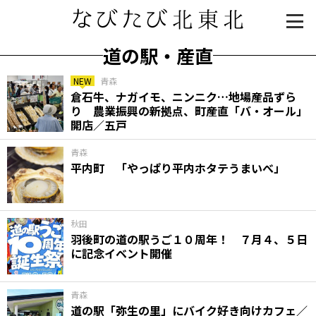
道の駅・産直
NEW
青森
倉石牛、ナガイモ、ニンニク…地場産品ずら
り 農業振興の新拠点、町産直「バ・オール」
開店／五戸
青森
平内町 「やっぱり平内ホタテうまいべ」
知る一覧
世界遺産
文化・歴史
パワースポット
ミステリー
秋田
羽後町の道の駅うご１０周年！ ７月４、５日
観る一覧
桜
花
紅葉
に記念イベント開催
楽しむ一覧
まつり・イベント
聖地
おみやげ・特産
道の駅・産直
鉄道
アウトドア・レジャー
青森
道の駅「弥生の里」にバイク好き向けカフェ／