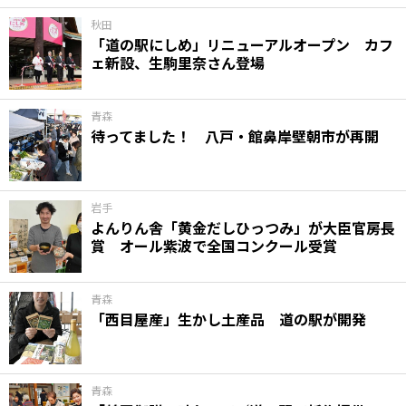
秋田
「道の駅にしめ」リニューアルオープン カフ
ェ新設、生駒里奈さん登場
青森
待ってました！ 八戸・館鼻岸壁朝市が再開
岩手
よんりん舎「黄金だしひっつみ」が大臣官房長
賞 オール紫波で全国コンクール受賞
青森
「西目屋産」生かし土産品 道の駅が開発
青森