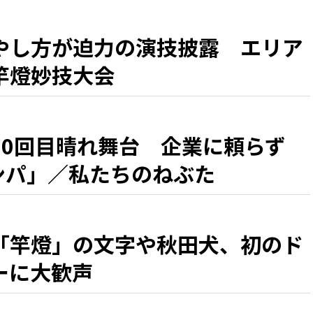
やし方が迫力の演技披露 エリア
竿燈妙技大会
50回目晴れ舞台 企業に頼らず
カンパ」／私たちのねぶた
「竿燈」の文字や秋田犬、初のド
ーに大歓声