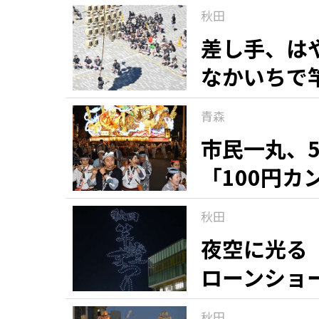
秋田
差し手、は
なかいちで
青森
市民一丸、
「100円
秋田
夜空に光る
ローンショ
秋田