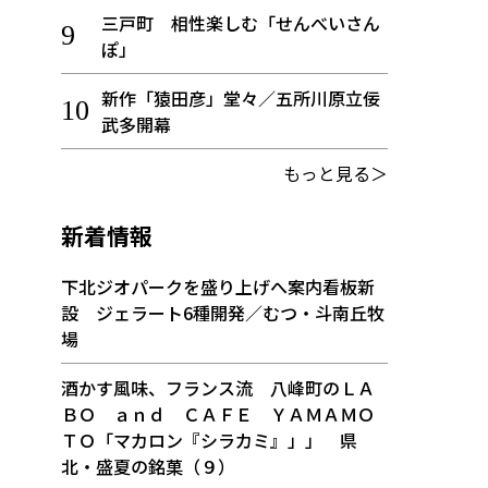
三戸町 相性楽しむ「せんべいさん
ぽ」
新作「猿田彦」堂々／五所川原立佞
武多開幕
もっと見る＞
新着情報
下北ジオパークを盛り上げへ案内看板新
設 ジェラート6種開発／むつ・斗南丘牧
場
酒かす風味、フランス流 八峰町のＬＡ
ＢＯ ａｎｄ ＣＡＦＥ ＹＡＭＡＭＯ
ＴＯ「マカロン『シラカミ』」」 県
北・盛夏の銘菓（９）