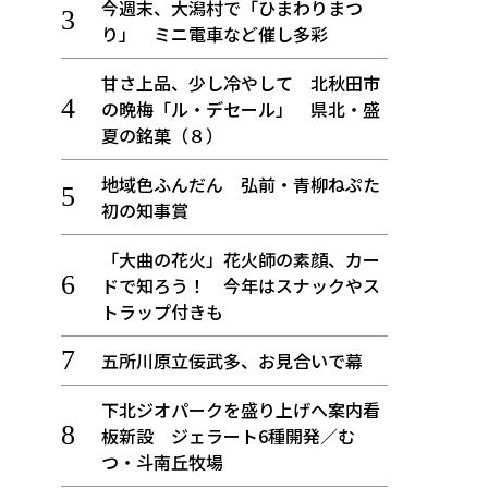
今週末、大潟村で「ひまわりまつ
り」 ミニ電車など催し多彩
甘さ上品、少し冷やして 北秋田市
の晩梅「ル・デセール」 県北・盛
夏の銘菓（８）
地域色ふんだん 弘前・青柳ねぷた
初の知事賞
「大曲の花火」花火師の素顔、カー
ドで知ろう！ 今年はスナックやス
トラップ付きも
五所川原立佞武多、お見合いで幕
下北ジオパークを盛り上げへ案内看
板新設 ジェラート6種開発／む
つ・斗南丘牧場