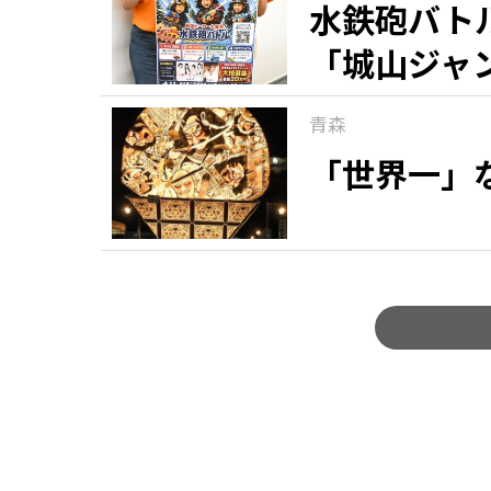
水鉄砲バト
「城山ジャ
青森
「世界一」