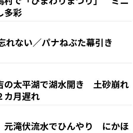
潟村で「ひまわりまつり」 ミニ
し多彩
 忘れない／パナねぶた幕引き
吉の太平湖で湖水開き 土砂崩れ
２カ月遅れ
、元滝伏流水でひんやり にかほ