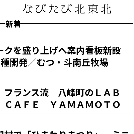
新着
ークを盛り上げへ案内看板新設
6種開発／むつ・斗南丘牧場
、フランス流 八峰町のＬＡＢ
 ＣＡＦＥ ＹＡＭＡＭＯＴＯ
『シラカミ』」」 県北・盛夏の