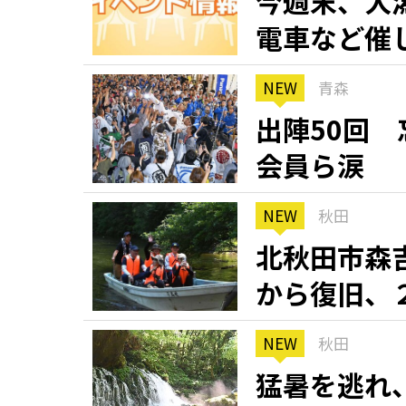
今週末、大
電車など催
観る一覧
桜
花
紅葉
NEW
青森
楽しむ一覧
まつり・イベント
聖地
おみやげ・特産
道の駅・産直
鉄道
アウトドア・レジャー
出陣50回
会員ら涙
味わう一覧
麺類
ご当地グルメ
酒
スイーツ
NEW
秋田
癒す一覧
温泉
自然
宿泊
北秋田市森
から復旧、
青森県
岩手県
秋田県
NEW
秋田
猛暑を逃れ