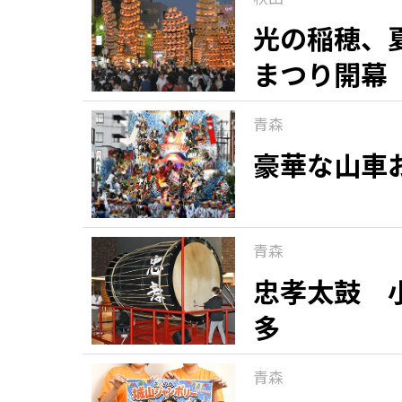
光の稲穂、
まつり開幕
青森
豪華な山車
青森
忠孝太鼓 
多
青森