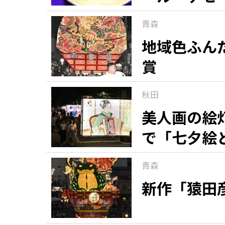
青森
地域色ふん
賞
秋田
美人画の絵
で「七夕絵
青森
新作「猿田