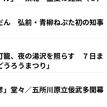
だん 弘前・青柳ねぷた初の知事
灯籠、夜の湯沢を照らす ７日ま
どうろうまつり」
彦」堂々／五所川原立佞武多開幕