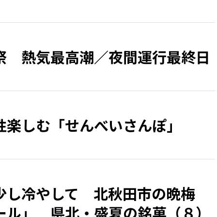
祭 熱気最高潮／夜間運行最終日
性楽しむ「せんべいさんぽ」
少し冷やして 北秋田市の晩梅
ール」 県北・盛夏の銘菓（８）