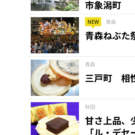
市象潟町
NEW
青森
青森ねぶた
青森
三戸町 相
秋田
甘さ上品、
「ル・デセ