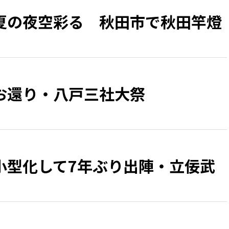
夏の夜空彩る 秋田市で秋田竿燈
お還り・八戸三社大祭
小型化して7年ぶり出陣・立佞武