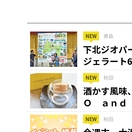
NEW
青森
下北ジオパ
ジェラート
NEW
秋田
酒かす風味
Ｏ ａｎｄ
「マカロン
NEW
秋田
銘菓（９）
知る一覧
世界遺産
文化・歴史
パワースポット
ミステリー