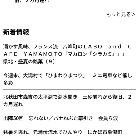
旧、２カ月遅れ
もっと見る＞
新着情報
酒かす風味、フランス流 八峰町のＬＡＢＯ ａｎｄ Ｃ
ＡＦＥ ＹＡＭＡＭＯＴＯ「マカロン『シラカミ』」」
県北・盛夏の銘菓（９）
今週末、大潟村で「ひまわりまつり」 ミニ電車など催し
多彩
北秋田市森吉の太平湖で湖水開き 土砂崩れから復旧、２
カ月遅れ
出陣50回 忘れない／パナねぶた幕引き 会員ら涙
猛暑を逃れ、元滝伏流水でひんやり にかほ市象潟町