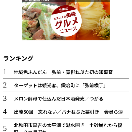
ランキング
地域色ふんだん 弘前・青柳ねぷた初の知事賞
ターゲットは観光客、鍛冶町に「弘前横丁」
メロン酵母で仕込んだ日本酒発売／つがる
出陣50回 忘れない／パナねぶた幕引き 会員ら涙
北秋田市森吉の太平湖で湖水開き 土砂崩れから復