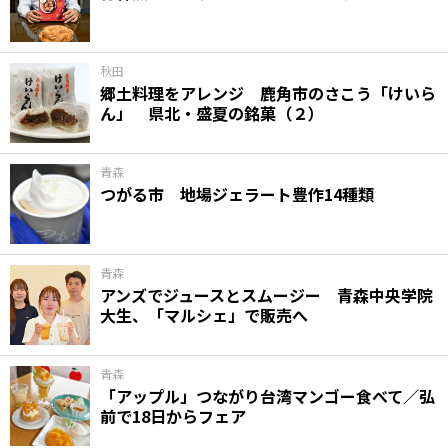
味わう一覧
麺類
ご当地グルメ
酒
スイーツ
癒す一覧
温泉
自然
宿泊
秋田
郷土料理をアレンジ 鹿角市のさこう「けいら
ん」 県北・盛夏の銘菓（２）
青森県
岩手県
秋田県
青森
つがる市 地場ジェラート豊作14種類
青森
アンズでジュースとスムージー 青森中央学院
大生、「マルシェ」で販売へ
青森
「アップル」つながり台湾マンゴー食べて／弘
前で18日からフェア