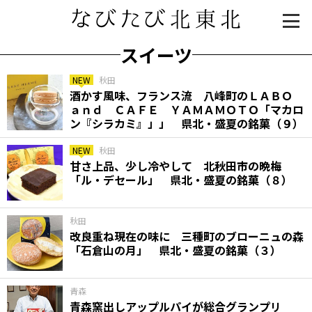
スイーツ
NEW
秋田
酒かす風味、フランス流 八峰町のＬＡＢＯ
ａｎｄ ＣＡＦＥ ＹＡＭＡＭＯＴＯ「マカロ
ン『シラカミ』」」 県北・盛夏の銘菓（９）
NEW
秋田
甘さ上品、少し冷やして 北秋田市の晩梅
「ル・デセール」 県北・盛夏の銘菓（８）
知る一覧
世界遺産
文化・歴史
パワースポット
ミステリー
秋田
改良重ね現在の味に 三種町のブローニュの森
観る一覧
桜
花
紅葉
「石倉山の月」 県北・盛夏の銘菓（３）
楽しむ一覧
まつり・イベント
聖地
おみやげ・特産
道の駅・産直
鉄道
アウトドア・レジャー
青森
青森窯出しアップルパイが総合グランプリ