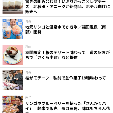
驚きの組み合わせ！いぶりがっこ×レアチー
ズ 北秋田・アニークが新商品、ホテル向けに
販売へ
青森
地元リンゴと温泉水でかき氷／福田温泉（南
部）開発
秋田
期間限定！桜のデザート味わって 道の駅おが
ちで「さくら小町」など提供
青森
桜がモチーフ 弘前で創作菓子19種味わって
岩手
リンゴやブルーベリーを使った「さんかくパ
イ」 軽米で販売 形は三角、味はもちろん花