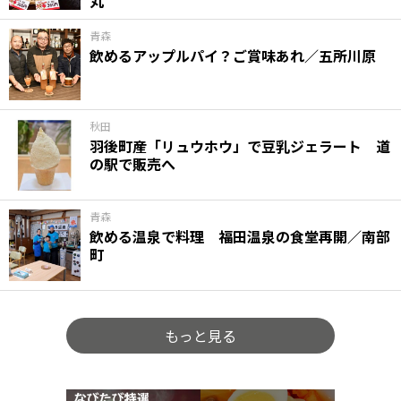
丸
青森
飲めるアップルパイ？ご賞味あれ／五所川原
秋田
羽後町産「リュウホウ」で豆乳ジェラート 道
の駅で販売へ
青森
飲める温泉で料理 福田温泉の食堂再開／南部
町
もっと見る