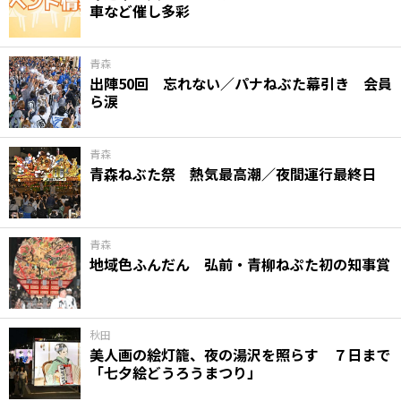
車など催し多彩
味わう一覧
麺類
ご当地グルメ
酒
スイーツ
癒す一覧
温泉
自然
宿泊
青森
出陣50回 忘れない／パナねぶた幕引き 会員
ら涙
青森県
岩手県
秋田県
青森
青森ねぶた祭 熱気最高潮／夜間運行最終日
青森
地域色ふんだん 弘前・青柳ねぷた初の知事賞
秋田
美人画の絵灯籠、夜の湯沢を照らす ７日まで
「七夕絵どうろうまつり」