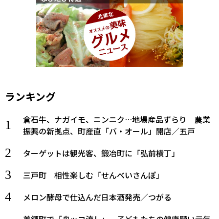
ランキング
倉石牛、ナガイモ、ニンニク…地場産品ずらり 農業
振興の新拠点、町産直「バ・オール」開店／五戸
ターゲットは観光客、鍛冶町に「弘前横丁」
三戸町 相性楽しむ「せんべいさんぽ」
メロン酵母で仕込んだ日本酒発売／つがる