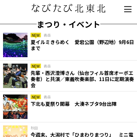
まつり・イベント
NEW
青森
夏イルミきらめく 愛宕公園（野辺地）9月6日
まで
NEW
青森
先輩・西沢澄博さん（仙台フィル首席オーボエ
奏者）と共演／東義吹奏楽部、11日に定期演奏
会
知る一覧
世界遺産
文化・歴史
パワースポット
ミステリー
NEW
青森
下北も夏祭り開幕 大湊ネブタ9台出陣
観る一覧
桜
花
紅葉
楽しむ一覧
まつり・イベント
聖地
おみやげ・特産
道の駅・産直
鉄道
アウトドア・レジャー
秋田
今週末、大潟村で「ひまわりまつり」 ミニ電