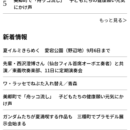
美郷町で「舟ッコ流し」 子どもたちの健康願い元気
にかけ声
もっと見る＞
新着情報
夏イルミきらめく 愛宕公園（野辺地）9月6日まで
先輩・西沢澄博さん（仙台フィル首席オーボエ奏者）と共
演／東義吹奏楽部、11日に定期演奏会
ワ・ラッセでねぶた入れ替え／青森
美郷町で「舟ッコ流し」 子どもたちの健康願い元気にか
け声
ガンダムたちが夏満喫する作品も 三種町でプラモデル展
示会始まる