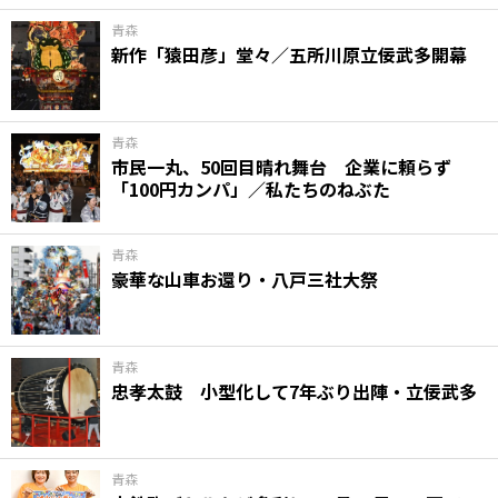
青森
新作「猿田彦」堂々／五所川原立佞武多開幕
青森
市民一丸、50回目晴れ舞台 企業に頼らず
「100円カンパ」／私たちのねぶた
青森
豪華な山車お還り・八戸三社大祭
青森
忠孝太鼓 小型化して7年ぶり出陣・立佞武多
青森