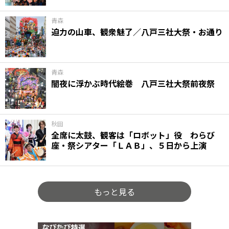
青森
迫力の山車、観衆魅了／八戸三社大祭・お通り
青森
闇夜に浮かぶ時代絵巻 八戸三社大祭前夜祭
秋田
全席に太鼓、観客は「ロボット」役 わらび
座・祭シアター「ＬＡＢ」、５日から上演
もっと見る