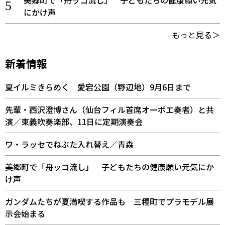
美郷町で「舟ッコ流し」 子どもたちの健康願い元気
にかけ声
もっと見る＞
新着情報
夏イルミきらめく 愛宕公園（野辺地）9月6日まで
先輩・西沢澄博さん（仙台フィル首席オーボエ奏者）と共
演／東義吹奏楽部、11日に定期演奏会
ワ・ラッセでねぶた入れ替え／青森
美郷町で「舟ッコ流し」 子どもたちの健康願い元気にか
け声
ガンダムたちが夏満喫する作品も 三種町でプラモデル展
示会始まる