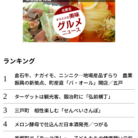
ランキング
倉石牛、ナガイモ、ニンニク…地場産品ずらり 農業
振興の新拠点、町産直「バ・オール」開店／五戸
ターゲットは観光客、鍛冶町に「弘前横丁」
三戸町 相性楽しむ「せんべいさんぽ」
メロン酵母で仕込んだ日本酒発売／つがる