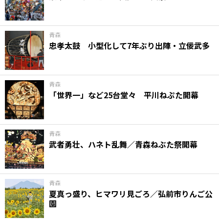
味わう一覧
麺類
ご当地グルメ
酒
スイーツ
癒す一覧
温泉
自然
宿泊
青森
忠孝太鼓 小型化して7年ぶり出陣・立佞武多
青森県
岩手県
秋田県
青森
「世界一」など25台堂々 平川ねぷた開幕
青森
武者勇壮、ハネト乱舞／青森ねぶた祭開幕
青森
夏真っ盛り、ヒマワリ見ごろ／弘前市りんご公
園