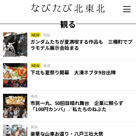
観る
NEW
秋田
ガンダムたちが夏満喫する作品も 三種町でプ
ラモデル展示会始まる
NEW
青森
下北も夏祭り開幕 大湊ネブタ9台出陣
知る一覧
世界遺産
文化・歴史
パワースポット
ミステリー
青森
市民一丸、50回目晴れ舞台 企業に頼らず
観る一覧
桜
花
紅葉
「100円カンパ」／私たちのねぶた
楽しむ一覧
まつり・イベント
聖地
おみやげ・特産
道の駅・産直
鉄道
アウトドア・レジャー
青森
豪華な山車お還り・八戸三社大祭