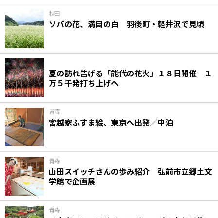
秋田
ソバの花、満目の白 羽後町・軽井沢で見頃
夏の訪れ告げる「能代の花火」１８日開催 １
万５千発打ち上げへ
青森
宮越家ふすま絵、東京へ出発／中泊
青森
山田スイッチさんの歩み紹介 弘前市立郷土文
学館で企画展
青森