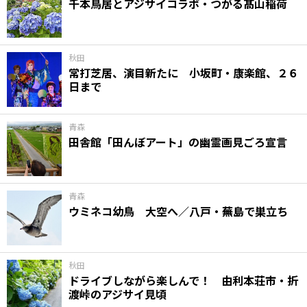
千本鳥居とアジサイコラボ・つがる髙山稲荷
秋田
常打芝居、演目新たに 小坂町・康楽館、２６
日まで
青森
田舎館「田んぼアート」の幽霊画見ごろ宣言
青森
ウミネコ幼鳥 大空へ／八戸・蕪島で巣立ち
秋田
ドライブしながら楽しんで！ 由利本荘市・折
渡峠のアジサイ見頃