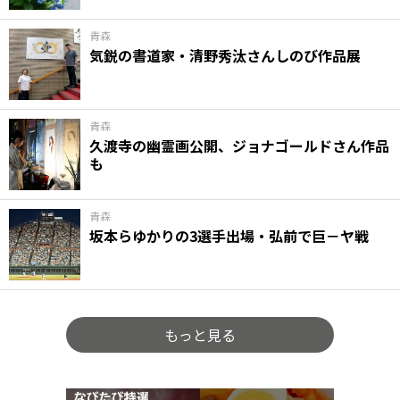
青森
気鋭の書道家・清野秀汰さんしのび作品展
青森
久渡寺の幽霊画公開、ジョナゴールドさん作品
も
青森
坂本らゆかりの3選手出場・弘前で巨－ヤ戦
もっと見る