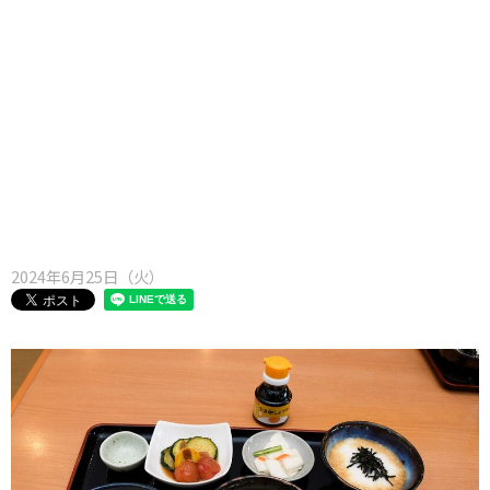
味わう一覧
麺類
ご当地グルメ
酒
スイーツ
癒す一覧
温泉
自然
宿泊
青森県
岩手県
秋田県
2024年6月25日（火）