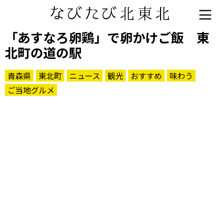
「あすなろ卵鶏」で卵かけご飯 東
北町の道の駅
青森県
東北町
ニュース
観光
おすすめ
味わう
ご当地グルメ
知る一覧
世界遺産
文化・歴史
パワースポット
ミステリー
観る一覧
桜
花
紅葉
楽しむ一覧
まつり・イベント
聖地
おみやげ・特産
道の駅・産直
鉄道
アウトドア・レジャー