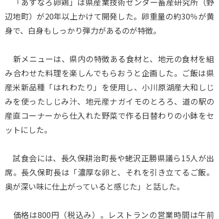
「あすなろ卵鶏」は県産業技術センター畜産研究所（野
辺地町）が20年以上かけて開発した。卵重量の約30％が黄
身で、白身もしっかり弾力があるのが特徴。
新メニューは、県内の特徴ある食材と、地元の食材を組
み合わせた料理を楽しんでもらおうと企画した。ご飯は県
産米新品種「はれわたり」を使用し、小川原湖産大和しじ
みを使ったしじみ汁、地元産ナガイモのとろろ、道の駅の
産直コーナーから仕入れた野菜で作る日替わりの小鉢をセ
ットにした。
試食会には、長久保耕治町長や蛯沢正勝県議ら15人が出
席。長久保町長は「濃厚な卵と、それを引き立てるご飯。
奥が深い味に仕上がっていると感じた」と話した。
価格は800円（税込み）。レストランの営業時間は午前