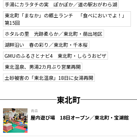
手湯にカラタチの実 ぽかぽか／道の駅おがわら湖
東北町「まなか」の郷土ランチ 「食べにおいでよ！」
第15回
ホタルの里 光跡柔らか／東北町・萠出地区
湖畔沿い 春の彩り／東北町・千本桜
GMUのふるさとナビ4 東北町・しらうおピザ
東北温泉、男湯2カ月ぶり営業再開
土砂被害の「東北温泉」18日に女湯再開
東北町
青森
屋内遊び場 18日オープン／東北町・宝湖館