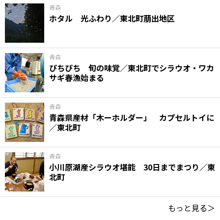
青森
ホタル 光ふわり／東北町萠出地区
青森
ぴちぴち 旬の味覚／東北町でシラウオ・ワカ
サギ春漁始まる
青森
青森県産材「木ーホルダー」 カプセルトイに
／東北町
青森
小川原湖産シラウオ堪能 30日までまつり／東
北町
もっと見る＞