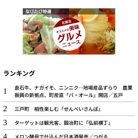
ランキング
倉石牛、ナガイモ、ニンニク…地場産品ずらり 農業
振興の新拠点、町産直「バ・オール」開店／五戸
三戸町 相性楽しむ「せんべいさんぽ」
ターゲットは観光客、鍛冶町に「弘前横丁」
メロン酵母で仕込んだ日本酒発売／つがる