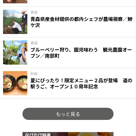
青森
青森県産食材提供の都内シェフが農場視察／鯵
ケ沢
青森
ブルーベリー狩り、園児味わう 観光農園オー
プン／南部町
秋田
夏にぴったり！限定メニュー２品が登場 道の
駅うご、オープン１０周年記念
もっと見る