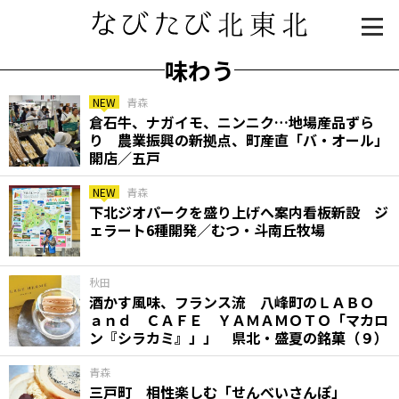
味わう
NEW
青森
倉石牛、ナガイモ、ニンニク…地場産品ずら
り 農業振興の新拠点、町産直「バ・オール」
開店／五戸
NEW
青森
下北ジオパークを盛り上げへ案内看板新設 ジ
ェラート6種開発／むつ・斗南丘牧場
知る一覧
世界遺産
文化・歴史
パワースポット
ミステリー
秋田
酒かす風味、フランス流 八峰町のＬＡＢＯ
観る一覧
桜
花
紅葉
ａｎｄ ＣＡＦＥ ＹＡＭＡＭＯＴＯ「マカロ
ン『シラカミ』」」 県北・盛夏の銘菓（９）
楽しむ一覧
まつり・イベント
聖地
おみやげ・特産
道の駅・産直
鉄道
アウトドア・レジャー
青森
三戸町 相性楽しむ「せんべいさんぽ」