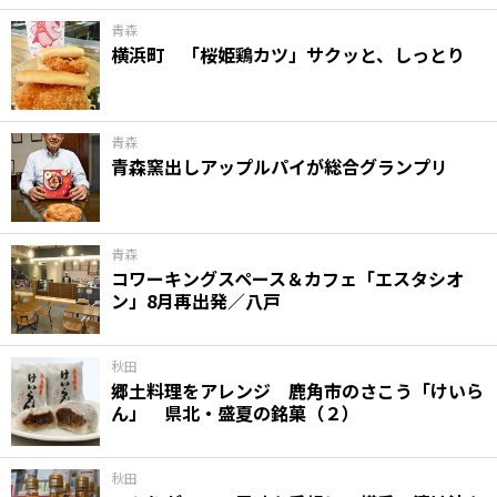
青森
横浜町 「桜姫鶏カツ」サクッと、しっとり
青森
青森窯出しアップルパイが総合グランプリ
青森
コワーキングスペース＆カフェ「エスタシオ
ン」8月再出発／八戸
秋田
郷土料理をアレンジ 鹿角市のさこう「けいら
ん」 県北・盛夏の銘菓（２）
秋田