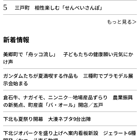
三戸町 相性楽しむ「せんべいさんぽ」
もっと見る＞
新着情報
美郷町で「舟ッコ流し」 子どもたちの健康願い元気にか
け声
ガンダムたちが夏満喫する作品も 三種町でプラモデル展
示会始まる
倉石牛、ナガイモ、ニンニク…地場産品ずらり 農業振興
の新拠点、町産直「バ・オール」開店／五戸
下北も夏祭り開幕 大湊ネブタ9台出陣
下北ジオパークを盛り上げへ案内看板新設 ジェラート6種