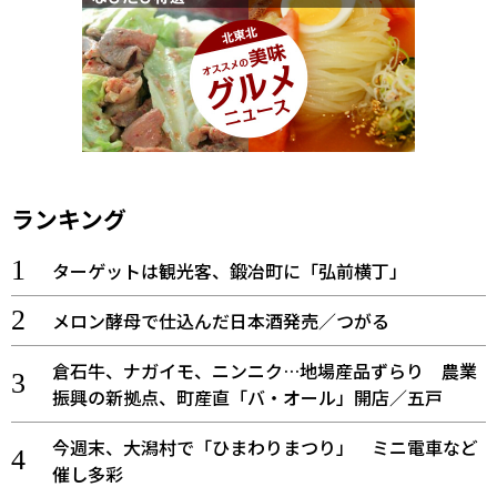
ランキング
ターゲットは観光客、鍛冶町に「弘前横丁」
メロン酵母で仕込んだ日本酒発売／つがる
倉石牛、ナガイモ、ニンニク…地場産品ずらり 農業
振興の新拠点、町産直「バ・オール」開店／五戸
今週末、大潟村で「ひまわりまつり」 ミニ電車など
催し多彩