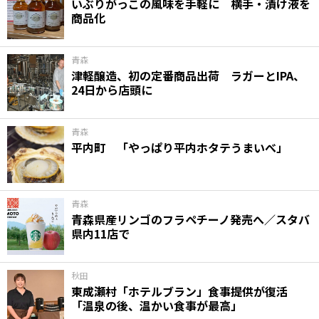
いぶりがっこの風味を手軽に 横手・漬け液を
商品化
青森
津軽醸造、初の定番商品出荷 ラガーとIPA、
24日から店頭に
青森
平内町 「やっぱり平内ホタテうまいべ」
青森
青森県産リンゴのフラペチーノ発売へ／スタバ
県内11店で
秋田
東成瀬村「ホテルブラン」食事提供が復活
「温泉の後、温かい食事が最高」