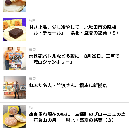
味わう一覧
麺類
ご当地グルメ
酒
スイーツ
癒す一覧
温泉
自然
宿泊
秋田
甘さ上品、少し冷やして 北秋田市の晩梅
「ル・デセール」 県北・盛夏の銘菓（８）
青森県
岩手県
秋田県
青森
水鉄砲バトルなど多彩に 8月29日、三戸で
「城山ジャンボリー」
青森
ねぶた名人・竹浪さん、橋本に新拠点
秋田
改良重ね現在の味に 三種町のブローニュの森
「石倉山の月」 県北・盛夏の銘菓（３）