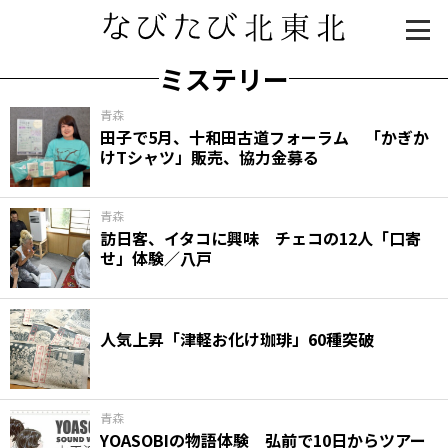
ミステリー
青森
田子で5月、十和田古道フォーラム 「かぎか
けTシャツ」販売、協力金募る
青森
訪日客、イタコに興味 チェコの12人「口寄
せ」体験／八戸
知る一覧
世界遺産
文化・歴史
パワースポット
ミステリー
人気上昇「津軽お化け珈琲」60種突破
観る一覧
桜
花
紅葉
楽しむ一覧
まつり・イベント
聖地
おみやげ・特産
道の駅・産直
鉄道
アウトドア・レジャー
青森
YOASOBIの物語体験 弘前で10日からツアー