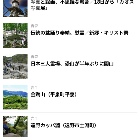
写真と絵画、不思議な融合／18日から「カオス
写真展」
青森
伝統の盆踊り奉納、慰霊／新郷・キリスト祭
青森
日本三大霊場、恐山が半年ぶりに開山
岩手
金鶏山（平泉町平泉）
岩手
遠野カッパ淵（遠野市土淵町）