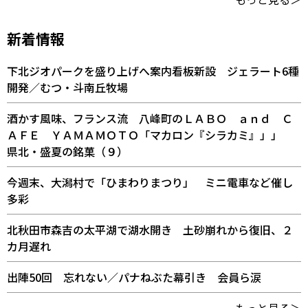
新着情報
下北ジオパークを盛り上げへ案内看板新設 ジェラート6種
開発／むつ・斗南丘牧場
酒かす風味、フランス流 八峰町のＬＡＢＯ ａｎｄ Ｃ
ＡＦＥ ＹＡＭＡＭＯＴＯ「マカロン『シラカミ』」」
県北・盛夏の銘菓（９）
今週末、大潟村で「ひまわりまつり」 ミニ電車など催し
多彩
北秋田市森吉の太平湖で湖水開き 土砂崩れから復旧、２
カ月遅れ
出陣50回 忘れない／パナねぶた幕引き 会員ら涙