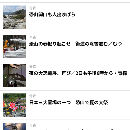
青森
恐山開山も人出まばら
青森
恐山の春掘り起こせ 街道の除雪進む／むつ
青森
夜の大恐竜展、再び／2日も午後6時から・青森
青森
日本三大霊場の一つ 恐山で夏の大祭
青森