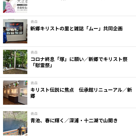
味わう一覧
麺類
ご当地グルメ
酒
スイーツ
癒す一覧
温泉
自然
宿泊
青森
新郷キリストの里と雑誌「ムー」共同企画
青森県
岩手県
秋田県
青森
コロナ終息「塚」に願い／新郷でキリスト祭
「慰霊祭」
青森
キリスト伝説に焦点 伝承館リニューアル／新
郷
青森
青池、春に輝く／深浦・十二湖で山開き