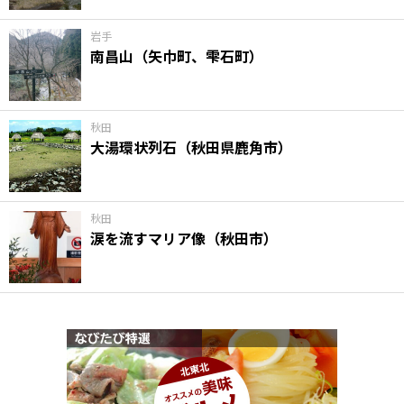
岩手
南昌山（矢巾町、雫石町）
秋田
大湯環状列石（秋田県鹿角市）
秋田
涙を流すマリア像（秋田市）