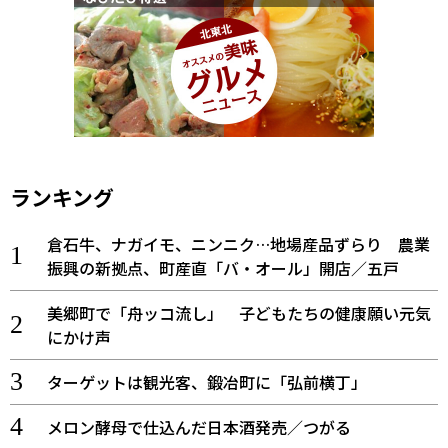
ランキング
倉石牛、ナガイモ、ニンニク…地場産品ずらり 農業
振興の新拠点、町産直「バ・オール」開店／五戸
美郷町で「舟ッコ流し」 子どもたちの健康願い元気
にかけ声
ターゲットは観光客、鍛冶町に「弘前横丁」
メロン酵母で仕込んだ日本酒発売／つがる