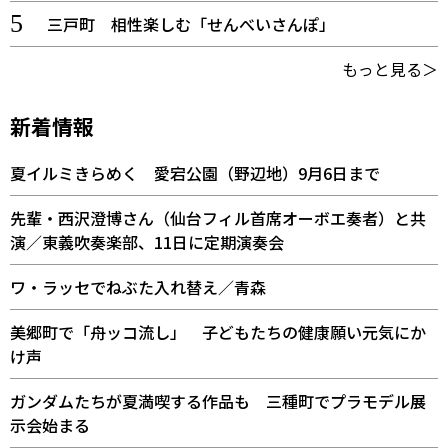
三戸町 相性楽しむ「せんべいさんぽ」
もっと見る＞
新着情報
夏イルミきらめく 愛宕公園（野辺地）9月6日まで
先輩・西沢澄博さん（仙台フィル首席オーボエ奏者）と共
演／東義吹奏楽部、11日に定期演奏会
ワ・ラッセでねぶた入れ替え／青森
美郷町で「舟ッコ流し」 子どもたちの健康願い元気にか
け声
ガンダムたちが夏満喫する作品も 三種町でプラモデル展
示会始まる