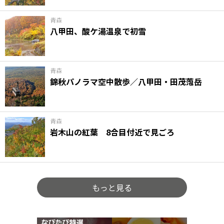
青森
八甲田、酸ケ湯温泉で初雪
青森
錦秋パノラマ空中散歩／八甲田・田茂萢岳
青森
岩木山の紅葉 8合目付近で見ごろ
もっと見る