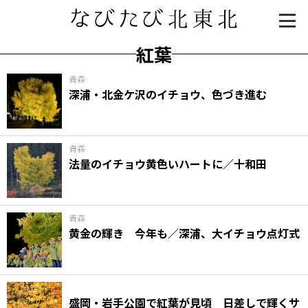
紅葉
青森
深浦・北金ケ沢のイチョウ、色づき進む
青森
法量のイチョウ黄色いハートに／十和田
知る一覧
世界遺産
文化・歴史
パワースポット
ミステリー
青森
黄金の輝き 今年も／深浦、大イチョウ点灯式
観る一覧
桜
花
紅葉
楽しむ一覧
まつり・イベント
聖地
おみやげ・特産
道の駅・産直
鉄道
アウトドア・レジャー
盛岡・岩手公園で紅葉が見頃 日差しで輝くサ