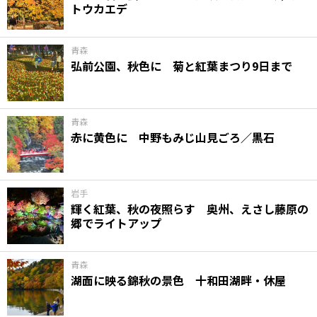
トウカエデ
味わう一覧
麺類
ご当地グルメ
酒
スイーツ
癒す一覧
温泉
自然
宿泊
青森
弘前公園、秋色に 菊と紅葉まつり9日まで
青森県
岩手県
秋田県
青森
赤に黄色に 中野もみじ山見ごろ／黒石
岩手
輝く紅葉、秋の夜照らす 奥州、えさし藤原の
郷でライトアップ
青森
湖面に映る錦秋の景色 十和田湖畔・休屋