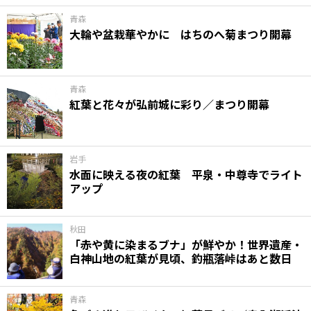
青森
大輪や盆栽華やかに はちのへ菊まつり開幕
青森
紅葉と花々が弘前城に彩り／まつり開幕
岩手
水面に映える夜の紅葉 平泉・中尊寺でライト
アップ
秋田
「赤や黄に染まるブナ」が鮮やか！世界遺産・
白神山地の紅葉が見頃、釣瓶落峠はあと数日
青森