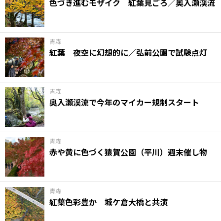
色づき進むモザイク 紅葉見ごろ／奥入瀬渓流
青森
紅葉 夜空に幻想的に／弘前公園で試験点灯
青森
奥入瀬渓流で今年のマイカー規制スタート
青森
赤や黄に色づく猿賀公園（平川）週末催し物
青森
紅葉色彩豊か 城ケ倉大橋と共演