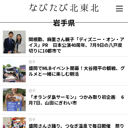
岩手県
関根勤、麻里さん親子「ディズニー・オン・ア
イス」PR 日本公演40周年、7月9日の八戸皮
切りに10都市で
岩手
盛岡でMLBイベント開幕！大谷翔平の観戦、グ
ルメと一緒に楽しむ朝活
知る一覧
世界遺産
文化・歴史
パワースポット
ミステリー
岩手
「オランダ島サーモン」つかみ取り初企画 6
観る一覧
桜
花
紅葉
月7日、山田にぎわい市
楽しむ一覧
まつり・イベント
聖地
おみやげ・特産
道の駅・産直
鉄道
アウトドア・レジャー
岩手
盛岡さんさ踊り、つなぎ温泉で毎日開催 祭り