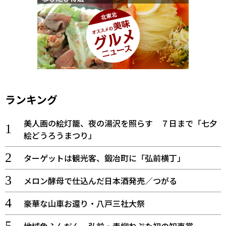
ランキング
美人画の絵灯籠、夜の湯沢を照らす ７日まで「七夕
絵どうろうまつり」
ターゲットは観光客、鍛冶町に「弘前横丁」
メロン酵母で仕込んだ日本酒発売／つがる
豪華な山車お還り・八戸三社大祭