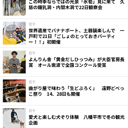
この時季ならではの光景「氷筍」見に来て 久
慈の鍾乳洞・内間木洞で22日観察会
岩手
世界遺産でバナナボート、土器鍋楽しんで 一
戸町で21日「ごしょのとっておきパーティ
ー！！」初開催
岩手
よんりん舎「黄金だしひっつみ」が大臣官房長
賞 オール紫波で全国コンクール受賞
岩手
曲がり屋で味わう「生どぶろく」 遠野どべっ
こ祭り 14、28日も開催
岩手
愛犬と楽しむ犬ぞり体験 八幡平市で冬の観光
企画