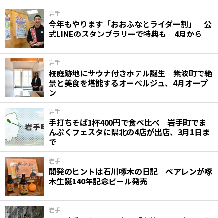
岩手
今年もやります「おおふなとライダー割」 公
式LINEのスタンプラリーで特典も 4月から
岩手
校庭跡地にサウナ付きホテル誕生 紫波町で絶
景と美食を堪能するオーベルジュ、4月オープ
ン
岩手
手打ちそば1杯400円で食べ比べ 岩手町でま
んぷくフェスタに県北の4店が出店、3月1日ま
で
岩手
開発のヒントは石川啄木の日記 ベアレンが啄
木生誕140年記念ビール発売
岩手