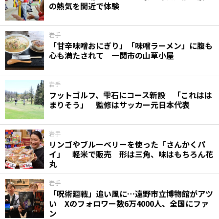
の熱気を間近で体験
味わう一覧
麺類
ご当地グルメ
酒
スイーツ
癒す一覧
温泉
自然
宿泊
岩手
「甘辛味噌おにぎり」「味噌ラーメン」に腹も
心も満たされて 一関市の山草小屋
青森県
岩手県
秋田県
岩手
フットゴルフ、雫石にコース新設 「これはは
まりそう」 監修はサッカー元日本代表
岩手
リンゴやブルーベリーを使った「さんかくパ
イ」 軽米で販売 形は三角、味はもちろん花
丸
岩手
「呪術廻戦」追い風に…遠野市立博物館がアツ
い Xのフォロワー数6万4000人、全国にファ
ン