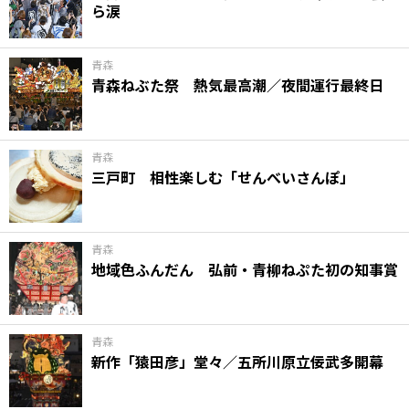
ら涙
味わう一覧
麺類
ご当地グルメ
酒
スイーツ
癒す一覧
温泉
自然
宿泊
青森
青森ねぶた祭 熱気最高潮／夜間運行最終日
青森県
岩手県
秋田県
青森
三戸町 相性楽しむ「せんべいさんぽ」
青森
地域色ふんだん 弘前・青柳ねぷた初の知事賞
青森
新作「猿田彦」堂々／五所川原立佞武多開幕