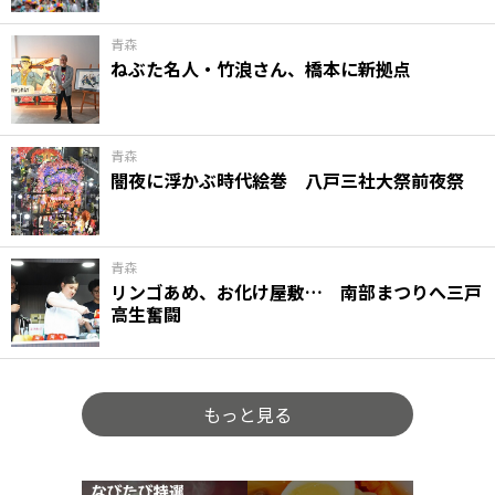
青森
ねぶた名人・竹浪さん、橋本に新拠点
青森
闇夜に浮かぶ時代絵巻 八戸三社大祭前夜祭
青森
リンゴあめ、お化け屋敷… 南部まつりへ三戸
高生奮闘
もっと見る