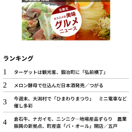
ランキング
ターゲットは観光客、鍛冶町に「弘前横丁」
メロン酵母で仕込んだ日本酒発売／つがる
今週末、大潟村で「ひまわりまつり」 ミニ電車など
催し多彩
倉石牛、ナガイモ、ニンニク…地場産品ずらり 農業
振興の新拠点、町産直「バ・オール」開店／五戸