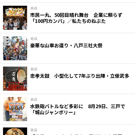
青森
市民一丸、50回目晴れ舞台 企業に頼らず
「100円カンパ」／私たちのねぶた
青森
豪華な山車お還り・八戸三社大祭
青森
忠孝太鼓 小型化して7年ぶり出陣・立佞武多
青森
水鉄砲バトルなど多彩に 8月29日、三戸で
「城山ジャンボリー」
青森