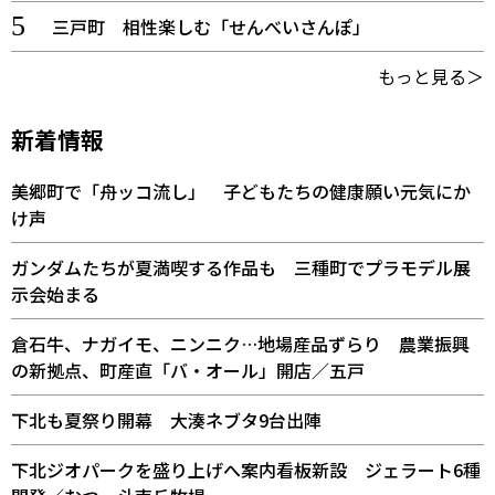
三戸町 相性楽しむ「せんべいさんぽ」
もっと見る＞
新着情報
美郷町で「舟ッコ流し」 子どもたちの健康願い元気にか
け声
ガンダムたちが夏満喫する作品も 三種町でプラモデル展
示会始まる
倉石牛、ナガイモ、ニンニク…地場産品ずらり 農業振興
の新拠点、町産直「バ・オール」開店／五戸
下北も夏祭り開幕 大湊ネブタ9台出陣
下北ジオパークを盛り上げへ案内看板新設 ジェラート6種