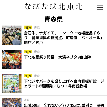
青森県
NEW
青森
倉石牛、ナガイモ、ニンニク…地場産品ずら
り 農業振興の新拠点、町産直「バ・オール」
開店／五戸
NEW
青森
下北も夏祭り開幕 大湊ネブタ9台出陣
知る一覧
世界遺産
文化・歴史
パワースポット
ミステリー
NEW
青森
下北ジオパークを盛り上げへ案内看板新設 ジ
観る一覧
桜
花
紅葉
ェラート6種開発／むつ・斗南丘牧場
楽しむ一覧
まつり・イベント
聖地
おみやげ・特産
道の駅・産直
鉄道
アウトドア・レジャー
青森
出陣50回 忘れない／パナねぶた幕引き 会員