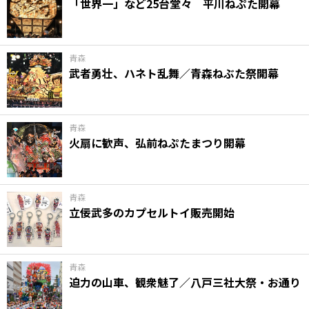
「世界一」など25台堂々 平川ねぷた開幕
青森
武者勇壮、ハネト乱舞／青森ねぶた祭開幕
青森
火扇に歓声、弘前ねぷたまつり開幕
青森
立佞武多のカプセルトイ販売開始
青森
迫力の山車、観衆魅了／八戸三社大祭・お通り