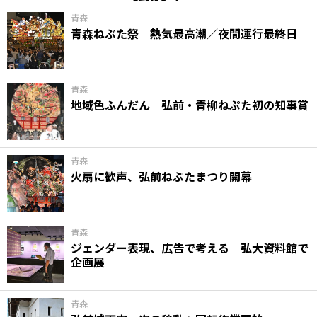
青森
青森ねぶた祭 熱気最高潮／夜間運行最終日
青森
地域色ふんだん 弘前・青柳ねぷた初の知事賞
青森
火扇に歓声、弘前ねぷたまつり開幕
青森
ジェンダー表現、広告で考える 弘大資料館で
企画展
青森