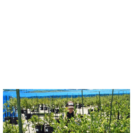
味わう一覧
麺類
ご当地グルメ
酒
スイーツ
癒す一覧
温泉
自然
宿泊
青森県
岩手県
秋田県