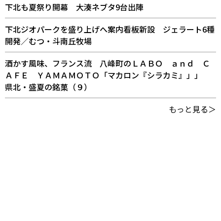
下北も夏祭り開幕 大湊ネブタ9台出陣
下北ジオパークを盛り上げへ案内看板新設 ジェラート6種
開発／むつ・斗南丘牧場
酒かす風味、フランス流 八峰町のＬＡＢＯ ａｎｄ Ｃ
ＡＦＥ ＹＡＭＡＭＯＴＯ「マカロン『シラカミ』」」
県北・盛夏の銘菓（９）
もっと見る＞