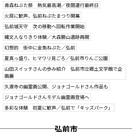
青森ねぶた祭 熱気最高潮／夜間運行最終日
火扇に歓声、弘前ねぷたまつり開幕
弘前城天守 次の移動へ回転作業開始
縄文人なりきり体験／大森勝山遺跡再開
幻想的 街中に金魚ねぷた／弘前
夏真っ盛り、ヒマワリ見ごろ／弘前市りんご公園
山田スイッチさんの歩み紹介 弘前市立郷土文学館で企
画展
久渡寺の幽霊画公開、ジョナゴールドさん作品も
ジョナゴールドさんモデル幽霊画登場へ
多彩な体験 初夏に歓声／弘前で「キッズパーク」
弘前市