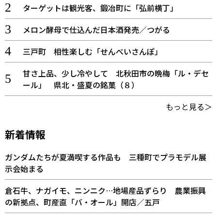
ターゲットは観光客、鍛冶町に「弘前横丁」
メロン酵母で仕込んだ日本酒発売／つがる
三戸町 相性楽しむ「せんべいさんぽ」
甘さ上品、少し冷やして 北秋田市の晩梅「ル・デセ
ール」 県北・盛夏の銘菓（８）
もっと見る＞
新着情報
ガンダムたちが夏満喫する作品も 三種町でプラモデル展
示会始まる
倉石牛、ナガイモ、ニンニク…地場産品ずらり 農業振興
の新拠点、町産直「バ・オール」開店／五戸