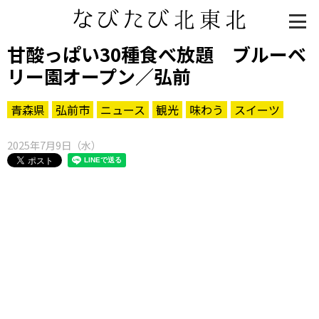
甘酸っぱい30種食べ放題 ブルーベ
リー園オープン／弘前
青森県
弘前市
ニュース
観光
味わう
スイーツ
2025年7月9日（水）
知る一覧
世界遺産
文化・歴史
パワースポット
ミステリー
観る一覧
桜
花
紅葉
楽しむ一覧
まつり・イベント
聖地
おみやげ・特産
道の駅・産直
鉄道
アウトドア・レジャー