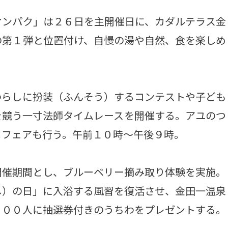
ンパク」は２６日を主開催日に、カダルテラス金
の第１弾と位置付け、自慢の湯や自然、食を楽しめ
らしに扮装（ふんそう）するコンテストや子ども
を競う一寸法師タイムレースを開催する。アユのつ
メフェアも行う。午前１０時～午後９時。
催期間とし、ブルーベリー摘み取り体験を実施。
し）の日」に入浴する風習を復活させ、金田一温泉
５００人に抽選券付きのうちわをプレゼントする。