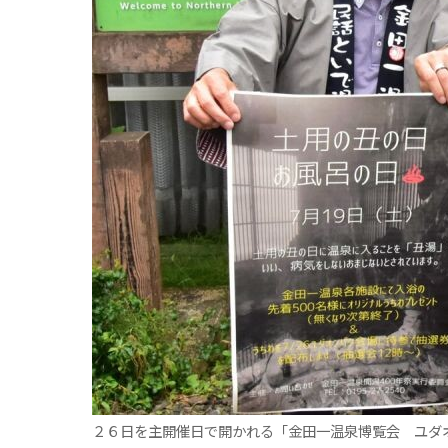
観る一覧
桜
花
紅葉
楽しむ一覧
まつり・イベント
聖地
おみやげ・特産
道の駅・産直
鉄道
アウトドア・レジャー
味わう一覧
麺類
ご当地グルメ
酒
スイーツ
癒す一覧
温泉
自然
宿泊
青森県
岩手県
秋田県
２６日を主開催日で開かれる「金田一温泉博覧会 ユダ