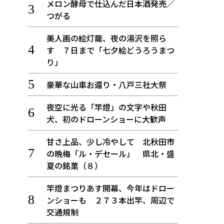
メロン酵母で仕込んだ日本酒発売／
つがる
美人画の絵灯籠、夜の湯沢を照ら
す ７日まで「七夕絵どうろうまつ
り」
豪華な山車お還り・八戸三社大祭
夜空に光る「竿燈」の文字や秋田
犬、初のドローンショーに大歓声
甘さ上品、少し冷やして 北秋田市
の晩梅「ル・デセール」 県北・盛
夏の銘菓（８）
竿燈まつりあす開幕、今年はドロー
ンショーも ２７３本出竿、周辺で
交通規制