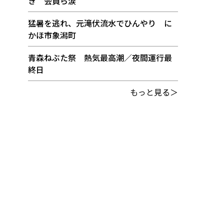
き 会員ら涙
猛暑を逃れ、元滝伏流水でひんやり に
かほ市象潟町
青森ねぶた祭 熱気最高潮／夜間運行最
終日
もっと見る＞