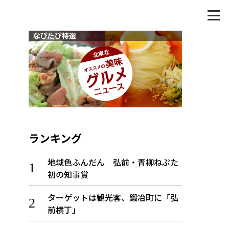
ランキング
地域色ふんだん 弘前・青柳ねぷた
初の知事賞
ターゲットは観光客、鍛冶町に「弘
前横丁」