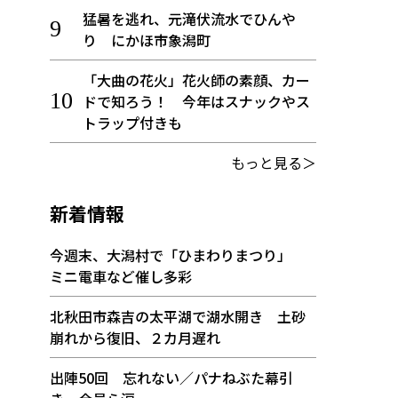
猛暑を逃れ、元滝伏流水でひんや
り にかほ市象潟町
「大曲の花火」花火師の素顔、カー
ドで知ろう！ 今年はスナックやス
トラップ付きも
もっと見る＞
新着情報
今週末、大潟村で「ひまわりまつり」
ミニ電車など催し多彩
北秋田市森吉の太平湖で湖水開き 土砂
崩れから復旧、２カ月遅れ
出陣50回 忘れない／パナねぶた幕引