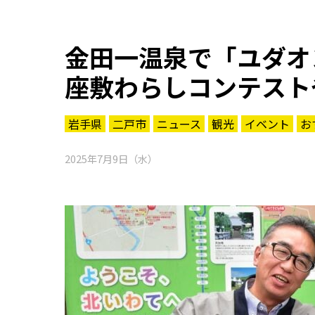
金田一温泉で「ユダオ
座敷わらしコンテスト
岩手県
二戸市
ニュース
観光
イベント
お
2025年7月9日（水）
知る一覧
世界遺産
文化・歴史
パワースポット
ミステリー