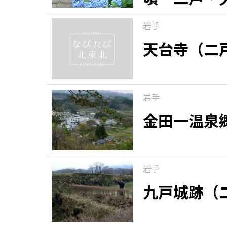
岩手
天台寺（二
岩手
金田一温泉
岩手
九戸城跡（