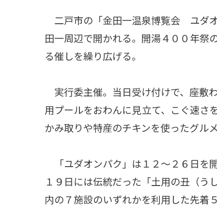
二戸市の「金田一温泉博覧会 ユダオ
田一周辺で開かれる。開湯４００年祭
る催しを繰り広げる。
実行委主催。当日受け付けで、座敷わ
用プールをおわんに見立て、こぐ速さ
かみ取りや特産のチキンを使ったグル
「ユダオンパク」は１２～２６日を開
１９日には伝統だった「土用の丑（う
内の７施設のいずれかを利用した先着