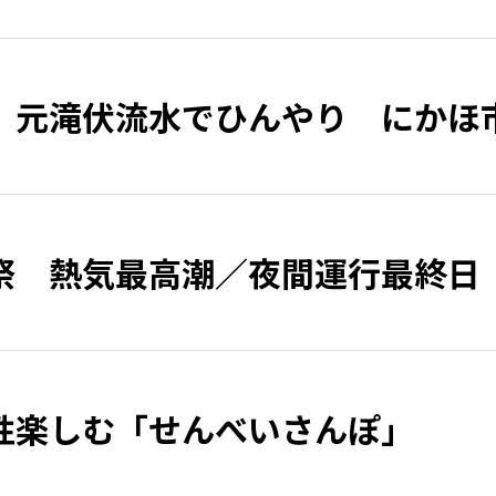
、元滝伏流水でひんやり にかほ
祭 熱気最高潮／夜間運行最終日
性楽しむ「せんべいさんぽ」