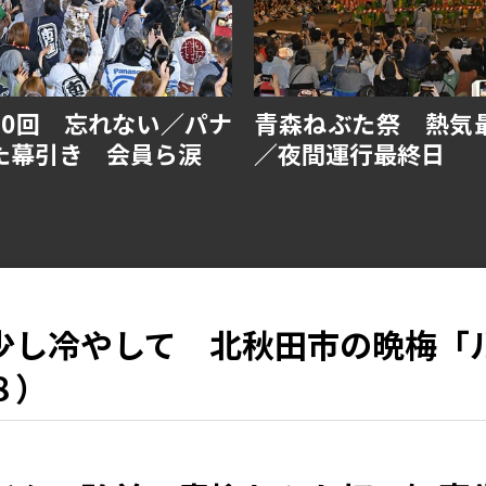
50回 忘れない／パナ
青森ねぶた祭 熱気
た幕引き 会員ら涙
／夜間運行最終日
少し冷やして 北秋田市の晩梅「
８）