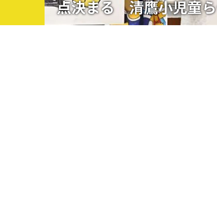
点決まる 清鷹小児童ら
観る一覧
桜
花
紅葉
楽しむ一覧
まつり・イベント
聖地
おみやげ・特産
道の駅・産直
鉄道
アウトドア・レジャー
味わう一覧
麺類
ご当地グルメ
酒
スイーツ
癒す一覧
温泉
自然
宿泊
青森県
岩手県
秋田県