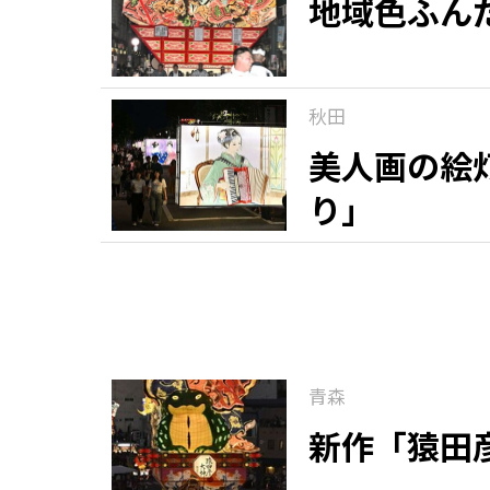
地域色ふん
秋田
美人画の絵
り」
青森
新作「猿田