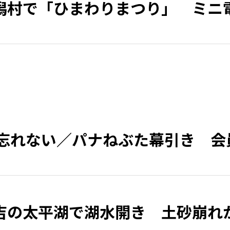
潟村で「ひまわりまつり」 ミニ
 忘れない／パナねぶた幕引き 会
吉の太平湖で湖水開き 土砂崩れ