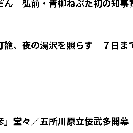
だん 弘前・青柳ねぷた初の知事
灯籠、夜の湯沢を照らす ７日ま
彦」堂々／五所川原立佞武多開幕