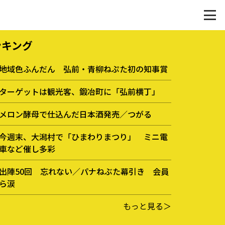
ンキング
地域色ふんだん 弘前・青柳ねぷた初の知事賞
ターゲットは観光客、鍛冶町に「弘前横丁」
メロン酵母で仕込んだ日本酒発売／つがる
今週末、大潟村で「ひまわりまつり」 ミニ電
車など催し多彩
出陣50回 忘れない／パナねぶた幕引き 会員
ら涙
もっと見る＞