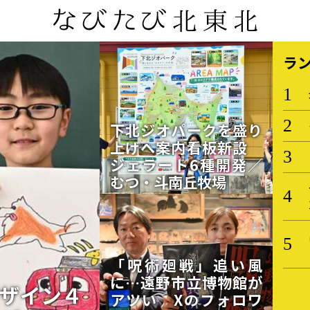
ラ
下北ジオパークを盛り
上げへ案内看板新設
ジェラート6種開発／
むつ・斗南丘牧場
「呪術廻戦」追い風
に…遠野市立博物館が
ザイン４
アツい Xのフォロワ