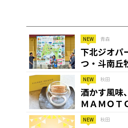
NEW
青森
下北ジオパ
つ・斗南丘
NEW
秋田
酒かす風味
ＭＡＭＯＴ
NEW
秋田