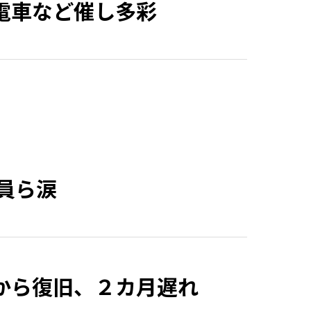
電車など催し多彩
員ら涙
から復旧、２カ月遅れ