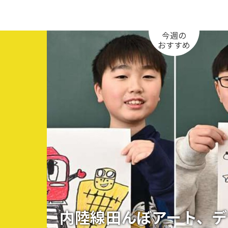
今週の
おすすめ
内陸線田んぼアート、デ
知る一覧
世界遺産
文化・歴史
パワースポット
ミステリー