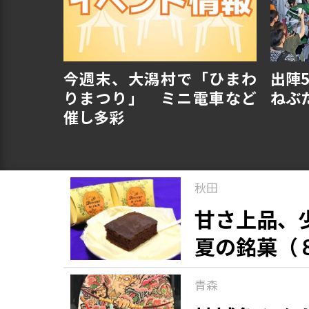
今週末、大潟村で「ひまわ
出陣
りまつり」 ミニ電車など
ねぶ
催し多彩
秋田
甘さ上品、
夏の銘菓（
青森