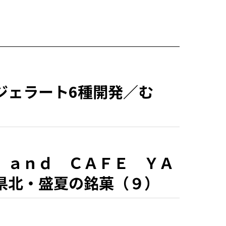
ジェラート6種開発／む
 ａｎｄ ＣＡＦＥ ＹＡ
県北・盛夏の銘菓（９）