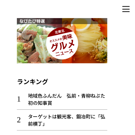
ランキング
地域色ふんだん 弘前・青柳ねぷた
初の知事賞
ターゲットは観光客、鍛冶町に「弘
前横丁」