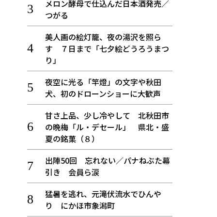
メロン酵母で仕込んだ日本酒発売／
つがる
美人画の絵灯籠、夜の湯沢を照ら
す ７日まで「七夕絵どうろうまつ
り」
夜空に光る「竿燈」の文字や秋田
犬、初のドローンショーに大歓声
甘さ上品、少し冷やして 北秋田市
の晩梅「ル・デセール」 県北・盛
夏の銘菓（８）
出陣50回 忘れない／パナねぶた幕
引き 会員ら涙
猛暑を逃れ、元滝伏流水でひんや
り にかほ市象潟町