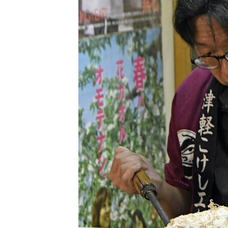
観る一覧
桜
花
紅葉
楽しむ一覧
まつり・イベント
聖地
おみやげ・特産
道の駅・産直
鉄道
アウトドア・レジャー
味わう一覧
麺類
ご当地グルメ
酒
スイーツ
癒す一覧
温泉
自然
宿泊
青森県
岩手県
秋田県