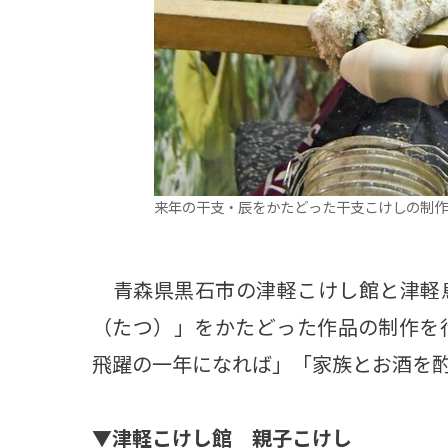
来年の干支・辰をかたどった干支こけしの制作
青森県黒石市の津軽こけし館と津軽
（たつ）」をかたどった作品の制作を行
飛躍の一年になれば」「家族とお酒を
▼
津軽こけし館 親子こけし