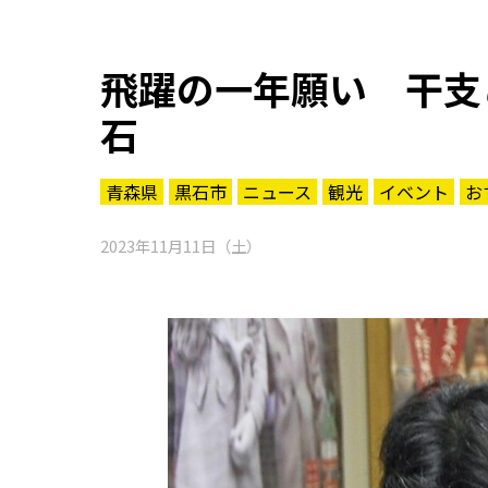
飛躍の一年願い 干支
石
青森県
黒石市
ニュース
観光
イベント
お
2023年11月11日（土）
知る一覧
世界遺産
文化・歴史
パワースポット
ミステリー