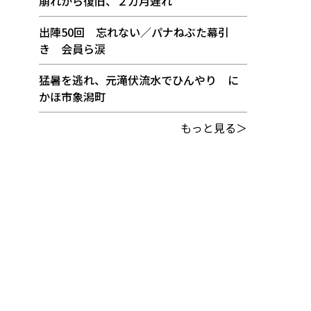
崩れから復旧、２カ月遅れ
出陣50回 忘れない／パナねぶた幕引
き 会員ら涙
猛暑を逃れ、元滝伏流水でひんやり に
かほ市象潟町
もっと見る＞