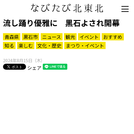
流し踊り優雅に 黒石よされ開幕
青森県
黒石市
ニュース
観光
イベント
おすすめ
知る
楽しむ
文化・歴史
まつり・イベント
2024年8月15日（木）
シェア
知る一覧
世界遺産
文化・歴史
パワースポット
ミステリー
観る一覧
桜
花
紅葉
楽しむ一覧
まつり・イベント
聖地
おみやげ・特産
道の駅・産直
鉄道
アウトドア・レジャー