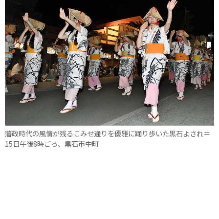
藩政時代の風情が残るこみせ通りを優雅に踊り歩いた黒石よされ＝
15日午後8時ごろ、黒石市中町