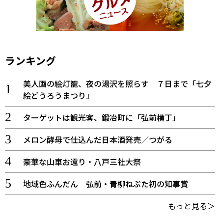
ランキング
美人画の絵灯籠、夜の湯沢を照らす ７日まで「七夕
絵どうろうまつり」
ターゲットは観光客、鍛冶町に「弘前横丁」
メロン酵母で仕込んだ日本酒発売／つがる
豪華な山車お還り・八戸三社大祭
地域色ふんだん 弘前・青柳ねぷた初の知事賞
もっと見る＞