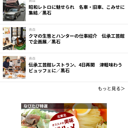
青森
昭和レトロに魅せられ 名車・旧車、こみせに
集結／黒石
青森
クマの生態とハンターの仕事紹介 伝承工芸館
で企画展／黒石
青森
伝承工芸館レストラン、4日再開 津軽味わう
ビュッフェに／黒石
もっと見る＞