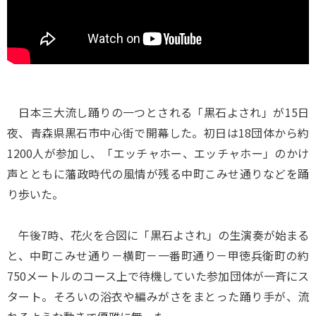
日本三大流し踊りの一つとされる「黒石よされ」が15日
夜、青森県黒石市中心街で開幕した。初日は18団体から約
1200人が参加し、「エッチャホー、エッチャホー」のかけ
声とともに藩政時代の風情が残る中町こみせ通りなどを踊
り歩いた。
午後7時、花火を合図に「黒石よされ」の生演奏が始まる
と、中町こみせ通り－横町－一番町通り－甲徳兵衛町の約
750メートルのコース上で待機していた参加団体が一斉にス
タート。そろいの浴衣や編みがさをまとった踊り手が、流