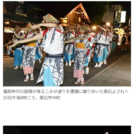
藩政時代の風情が残るこみせ通りを優雅に踊り歩いた黒石よされ＝
15日午後8時ごろ、黒石市中町