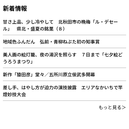
新着情報
甘さ上品、少し冷やして 北秋田市の晩梅「ル・デセー
ル」 県北・盛夏の銘菓（８）
地域色ふんだん 弘前・青柳ねぷた初の知事賞
美人画の絵灯籠、夜の湯沢を照らす ７日まで「七夕絵ど
うろうまつり」
新作「猿田彦」堂々／五所川原立佞武多開幕
差し手、はやし方が迫力の演技披露 エリアなかいちで竿
燈妙技大会
もっと見る＞