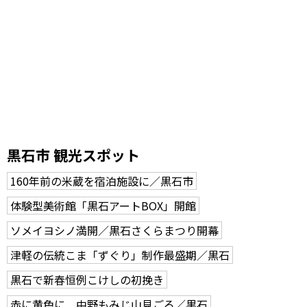
黒石市 観光スポット
160年前の米蔵を宿泊施設に／黒石市
体験型美術館「黒石アートBOX」開館
ソメイヨシノ満開／黒石さくらまつり開幕
津軽の伝統こま「ずぐり」制作最盛期／黒石
黒石で新春恒例こけしの初挽き
赤に黄色に 中野もみじ山見ごろ／黒石