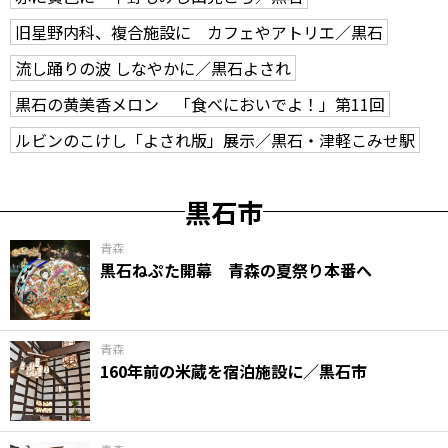
旧星野内科、複合施設に カフェやアトリエ／黒石
流し踊りの波 しなやかに／黒石よされ
黒石の黄美香メロン 「食べにおいでよ！」第11回
ルビンのこけし「よされ版」展示／黒石・津軽こみせ駅
黒石市
青森
黒石ねぷた開幕 青森の夏祭り本番へ
青森
160年前の米蔵を宿泊施設に／黒石市