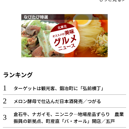
ランキング
ターゲットは観光客、鍛冶町に「弘前横丁」
メロン酵母で仕込んだ日本酒発売／つがる
倉石牛、ナガイモ、ニンニク…地場産品ずらり 農業
振興の新拠点、町産直「バ・オール」開店／五戸