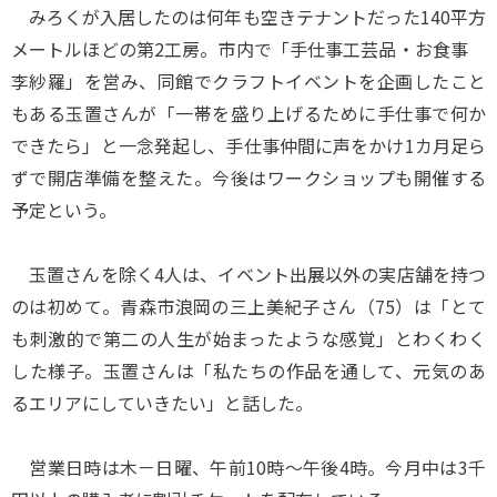
みろくが入居したのは何年も空きテナントだった140平方
メートルほどの第2工房。市内で「手仕事工芸品・お食事
李紗羅」を営み、同館でクラフトイベントを企画したこと
もある玉置さんが「一帯を盛り上げるために手仕事で何か
できたら」と一念発起し、手仕事仲間に声をかけ1カ月足ら
ずで開店準備を整えた。今後はワークショップも開催する
予定という。
玉置さんを除く4人は、イベント出展以外の実店舗を持つ
のは初めて。青森市浪岡の三上美紀子さん（75）は「とて
も刺激的で第二の人生が始まったような感覚」とわくわく
した様子。玉置さんは「私たちの作品を通して、元気のあ
るエリアにしていきたい」と話した。
営業日時は木－日曜、午前10時～午後4時。今月中は3千