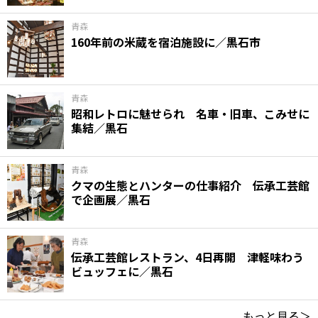
青森
160年前の米蔵を宿泊施設に／黒石市
青森
昭和レトロに魅せられ 名車・旧車、こみせに
集結／黒石
青森
クマの生態とハンターの仕事紹介 伝承工芸館
で企画展／黒石
青森
伝承工芸館レストラン、4日再開 津軽味わう
ビュッフェに／黒石
もっと見る＞