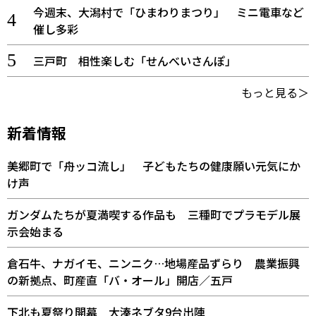
今週末、大潟村で「ひまわりまつり」 ミニ電車など
催し多彩
三戸町 相性楽しむ「せんべいさんぽ」
もっと見る＞
新着情報
美郷町で「舟ッコ流し」 子どもたちの健康願い元気にか
け声
ガンダムたちが夏満喫する作品も 三種町でプラモデル展
示会始まる
倉石牛、ナガイモ、ニンニク…地場産品ずらり 農業振興
の新拠点、町産直「バ・オール」開店／五戸
下北も夏祭り開幕 大湊ネブタ9台出陣