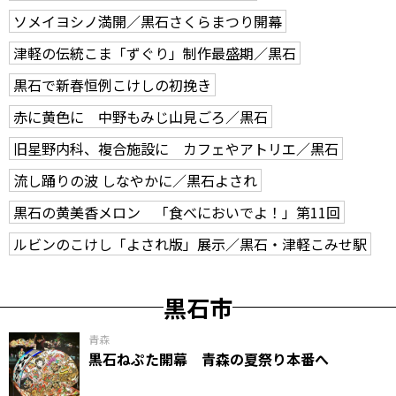
ソメイヨシノ満開／黒石さくらまつり開幕
津軽の伝統こま「ずぐり」制作最盛期／黒石
黒石で新春恒例こけしの初挽き
赤に黄色に 中野もみじ山見ごろ／黒石
旧星野内科、複合施設に カフェやアトリエ／黒石
流し踊りの波 しなやかに／黒石よされ
黒石の黄美香メロン 「食べにおいでよ！」第11回
ルビンのこけし「よされ版」展示／黒石・津軽こみせ駅
黒石市
青森
黒石ねぷた開幕 青森の夏祭り本番へ