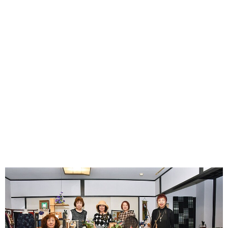
味わう一覧
麺類
ご当地グルメ
酒
スイーツ
癒す一覧
温泉
自然
宿泊
青森県
岩手県
秋田県