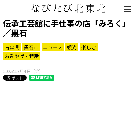
伝承工芸館に手仕事の店「みろく」
／黒石
青森県
黒石市
ニュース
観光
楽しむ
おみやげ・特産
2025年7月4日（金）
知る一覧
世界遺産
文化・歴史
パワースポット
ミステリー
観る一覧
桜
花
紅葉
楽しむ一覧
まつり・イベント
聖地
おみやげ・特産
道の駅・産直
鉄道
アウトドア・レジャー