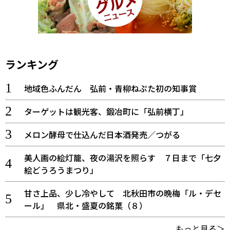
ランキング
地域色ふんだん 弘前・青柳ねぷた初の知事賞
ターゲットは観光客、鍛冶町に「弘前横丁」
メロン酵母で仕込んだ日本酒発売／つがる
美人画の絵灯籠、夜の湯沢を照らす ７日まで「七夕
絵どうろうまつり」
甘さ上品、少し冷やして 北秋田市の晩梅「ル・デセ
ール」 県北・盛夏の銘菓（８）
もっと見る＞