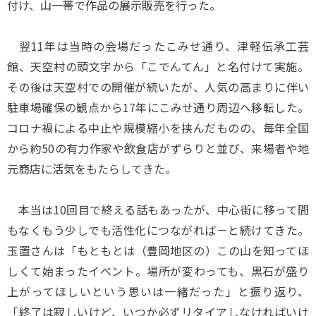
付け、山一帯で作品の展示販売を行った。
翌11年は当時の会場だったこみせ通り、津軽伝承工芸
館、天空村の頭文字から「こでんてん」と名付けて実施。
その後は天空村での開催が続いたが、人気の高まりに伴い
駐車場確保の観点から17年にこみせ通り周辺へ移転した。
コロナ禍による中止や規模縮小を挟んだものの、毎年全国
から約50の有力作家や飲食店がずらりと並び、来場者や地
元商店に活気をもたらしてきた。
本当は10回目で終える話もあったが、中心街に移って間
もなくもう少しでも活性化につながれば－と続けてきた。
玉置さんは「もともとは（豊岡地区の）この山を知ってほ
しくて始まったイベント。場所が変わっても、黒石が盛り
上がってほしいという思いは一緒だった」と振り返り、
「終了は寂しいけど、いつか必ずリタイアしなければいけ