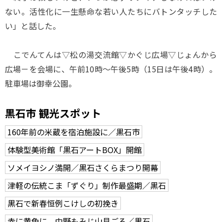
ない。活性化に一生懸命な若い人たちにバトンタッチした
い」と話した。
こでんてんは▽松の湯交流館▽かぐじ広場▽じょんから
広場－を会場に、午前10時～午後5時（15日は午後4時）。
駐車場は御幸公園。
黒石市 観光スポット
160年前の米蔵を宿泊施設に／黒石市
体験型美術館「黒石アートBOX」開館
ソメイヨシノ満開／黒石さくらまつり開幕
津軽の伝統こま「ずぐり」制作最盛期／黒石
黒石で新春恒例こけしの初挽き
赤に黄色に 中野もみじ山見ごろ／黒石