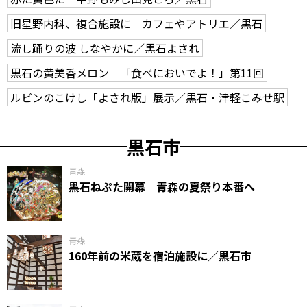
旧星野内科、複合施設に カフェやアトリエ／黒石
流し踊りの波 しなやかに／黒石よされ
黒石の黄美香メロン 「食べにおいでよ！」第11回
ルビンのこけし「よされ版」展示／黒石・津軽こみせ駅
黒石市
青森
黒石ねぷた開幕 青森の夏祭り本番へ
青森
160年前の米蔵を宿泊施設に／黒石市