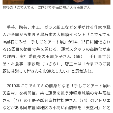
最後の「こでんてん」に向けて準備に熱が入る玉置さん
手芸、陶芸、木工、ガラス細工などを手がける作家や職
人が全国から集まる黒石市の大規模イベント「こでんてん
in黒石こみせ 手しごとアート展」が14、15日に開催され
る15回目の節目で幕を閉じる。運営スタッフの高齢化が主
な理由。実行委員長の玉置英子さん（66）＝手仕事工芸
品・お食事「李紗羅（いさら）」店主＝は「今までのご愛
顧に感謝して皆さんをお迎えしたい」と意気込む。
2010年にこでんてんの前身となる「手しごとアート展in
天空村」を初開催。共に運営を担う津軽烏城焼の今井理桂
さん（77）の工房や彫刻家竹村松博さん（74）のアトリエ
などがある同市豊岡地区の小高い山間部を「天空村」と名