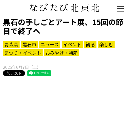
黒石の手しごとアート展、15回の節
目で終了へ
青森県
黒石市
ニュース
イベント
観る
楽しむ
まつり・イベント
おみやげ・特産
2025年6月7日（土）
知る一覧
世界遺産
文化・歴史
パワースポット
ミステリー
観る一覧
桜
花
紅葉
楽しむ一覧
まつり・イベント
聖地
おみやげ・特産
道の駅・産直
鉄道
アウトドア・レジャー