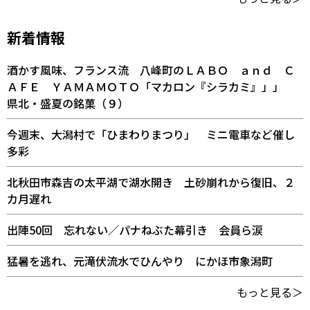
新着情報
酒かす風味、フランス流 八峰町のＬＡＢＯ ａｎｄ Ｃ
ＡＦＥ ＹＡＭＡＭＯＴＯ「マカロン『シラカミ』」」
県北・盛夏の銘菓（９）
今週末、大潟村で「ひまわりまつり」 ミニ電車など催し
多彩
北秋田市森吉の太平湖で湖水開き 土砂崩れから復旧、２
カ月遅れ
出陣50回 忘れない／パナねぶた幕引き 会員ら涙
猛暑を逃れ、元滝伏流水でひんやり にかほ市象潟町
もっと見る＞