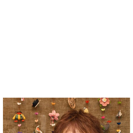
味わう一覧
麺類
ご当地グルメ
酒
スイーツ
癒す一覧
温泉
自然
宿泊
青森県
岩手県
秋田県