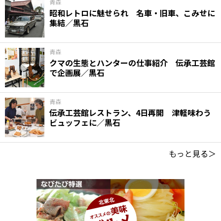
青森
昭和レトロに魅せられ 名車・旧車、こみせに
集結／黒石
青森
クマの生態とハンターの仕事紹介 伝承工芸館
で企画展／黒石
青森
伝承工芸館レストラン、4日再開 津軽味わう
ビュッフェに／黒石
もっと見る＞