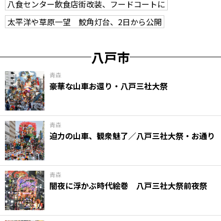
八食センター飲食店街改装、フードコートに
太平洋や草原一望 鮫角灯台、2日から公開
八戸市
青森
豪華な山車お還り・八戸三社大祭
青森
迫力の山車、観衆魅了／八戸三社大祭・お通り
青森
闇夜に浮かぶ時代絵巻 八戸三社大祭前夜祭