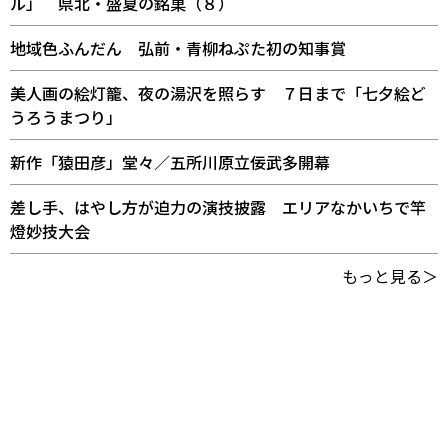
ル」 県北・盛夏の銘菓（８）
地域色ふんだん 弘前・青柳ねぷた初の知事賞
美人画の絵灯籠、夜の湯沢を照らす ７日まで「七夕絵ど
うろうまつり」
新作「猿田彦」堂々／五所川原立佞武多開幕
差し手、はやし方が迫力の演技披露 エリアなかいちで竿
燈妙技大会
もっと見る＞