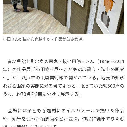
小田さんが描いた色鮮やかな作品が並ぶ会場
青森県階上町出身の画家・故小田修三さん（1948～2014
年）の作品展「小田修三展～こどもの心誘う・階上の画家
～」が、八戸市の帆風美術館で開かれている。地元の知ら
れざる画家の実像に光を当てようと、眠っていた約500点の
うち、約70点を2期に分けて展示する。
会場には子どもを題材にオイルパステルで描いた作品
や、鉛筆を使った抽象画などが並ぶ。作品に純朴でひたむ
きな人柄がにじみ出ている。