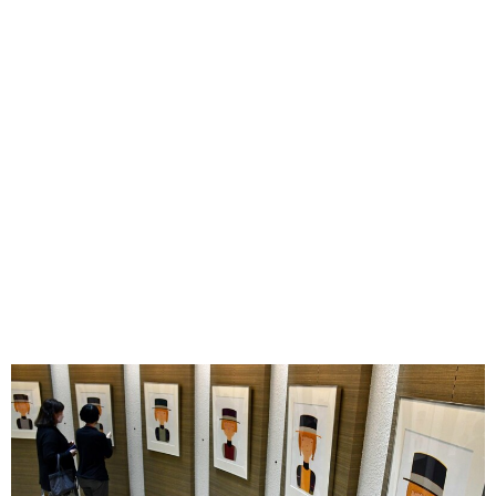
味わう一覧
麺類
ご当地グルメ
酒
スイーツ
癒す一覧
温泉
自然
宿泊
青森県
岩手県
秋田県