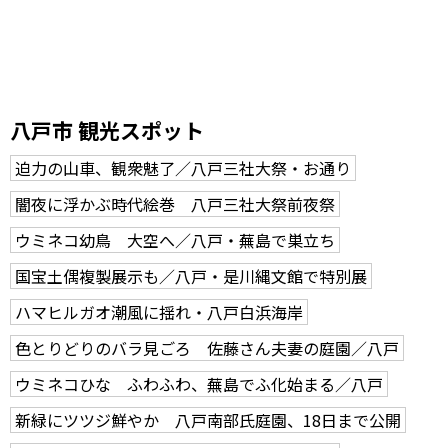
八戸市 観光スポット
迫力の山車、観衆魅了／八戸三社大祭・お通り
闇夜に浮かぶ時代絵巻 八戸三社大祭前夜祭
ウミネコ幼鳥 大空へ／八戸・蕪島で巣立ち
国宝土偶複製展示も／八戸・是川縄文館で特別展
ハマヒルガオ潮風に揺れ・八戸白浜海岸
色とりどりのバラ見ごろ 佐藤さん夫妻の庭園／八戸
ウミネコひな ふわふわ、蕪島でふ化始まる／八戸
新緑にツツジ鮮やか 八戸南部氏庭園、18日まで公開