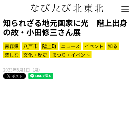
知られざる地元画家に光 階上出身
の故・小田修三さん展
青森県
八戸市
階上町
ニュース
イベント
知る
楽しむ
文化・歴史
まつり・イベント
2023年5月1日（月）
知る一覧
世界遺産
文化・歴史
パワースポット
ミステリー
観る一覧
桜
花
紅葉
楽しむ一覧
まつり・イベント
聖地
おみやげ・特産
道の駅・産直
鉄道
アウトドア・レジャー