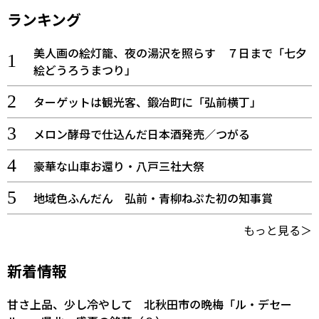
ランキング
美人画の絵灯籠、夜の湯沢を照らす ７日まで「七夕
絵どうろうまつり」
ターゲットは観光客、鍛冶町に「弘前横丁」
メロン酵母で仕込んだ日本酒発売／つがる
豪華な山車お還り・八戸三社大祭
地域色ふんだん 弘前・青柳ねぷた初の知事賞
もっと見る＞
新着情報
甘さ上品、少し冷やして 北秋田市の晩梅「ル・デセー