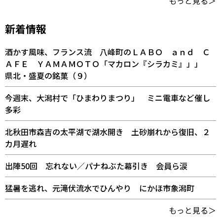
もっと見る＞
新着情報
酒かす風味、フランス流 八峰町のＬＡＢＯ ａｎｄ Ｃ
ＡＦＥ ＹＡＭＡＭＯＴＯ「マカロン『シラカミ』」」
県北・盛夏の銘菓（９）
今週末、大潟村で「ひまわりまつり」 ミニ電車など催し
多彩
北秋田市森吉の太平湖で湖水開き 土砂崩れから復旧、２
カ月遅れ
出陣50回 忘れない／パナねぶた幕引き 会員ら涙
猛暑を逃れ、元滝伏流水でひんやり にかほ市象潟町
もっと見る＞