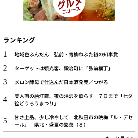
ランキング
地域色ふんだん 弘前・青柳ねぷた初の知事賞
ターゲットは観光客、鍛冶町に「弘前横丁」
メロン酵母で仕込んだ日本酒発売／つがる
美人画の絵灯籠、夜の湯沢を照らす ７日まで「七夕
絵どうろうまつり」
甘さ上品、少し冷やして 北秋田市の晩梅「ル・デセ
ール」 県北・盛夏の銘菓（８）