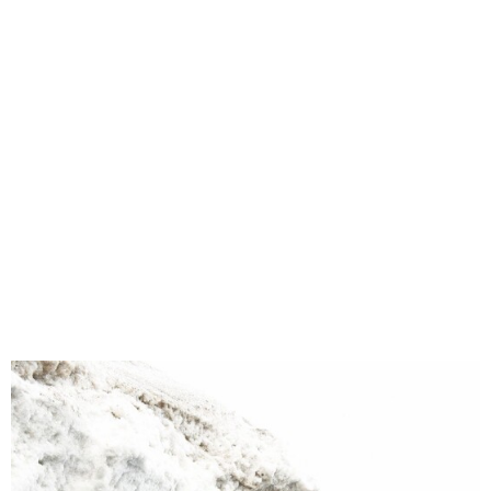
味わう一覧
麺類
ご当地グルメ
酒
スイーツ
癒す一覧
温泉
自然
宿泊
青森県
岩手県
秋田県