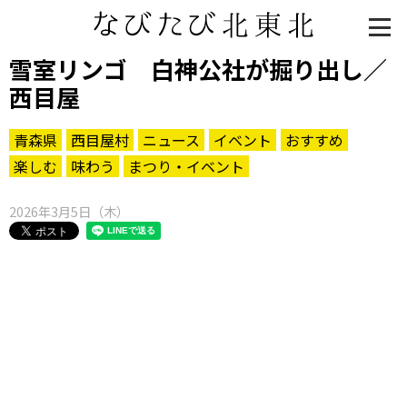
雪室リンゴ 白神公社が掘り出し／
西目屋
青森県
西目屋村
ニュース
イベント
おすすめ
楽しむ
味わう
まつり・イベント
2026年3月5日（木）
知る一覧
世界遺産
文化・歴史
パワースポット
ミステリー
観る一覧
桜
花
紅葉
楽しむ一覧
まつり・イベント
聖地
おみやげ・特産
道の駅・産直
鉄道
アウトドア・レジャー