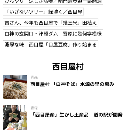
ひんやり 涼しさ満喫／暗門遊歩道一部開通
「いざないツリー」緑濃く／西目屋
吉さん、今年も西目屋で「幾三米」田植え
白神の玄関口・津軽ダム 雪原に幾何学模様
濃厚な味 西目屋「目屋豆腐」作り始まる
西目屋村
青森
西目屋村 「白神そば」水源の里の恵み
青森
「西目屋産」生かし土産品 道の駅が開発