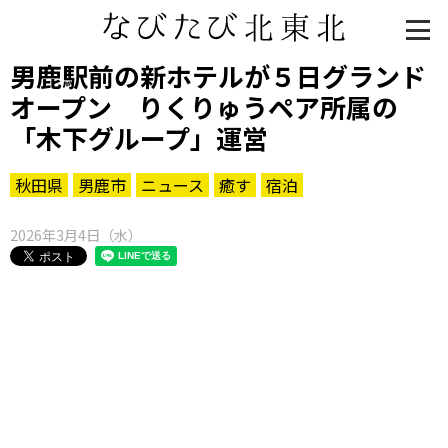
男鹿駅前の新ホテルが５日グランド
オープン りくりゅうペア所属の
「木下グループ」運営
秋田県
男鹿市
ニュース
癒す
宿泊
2026年3月4日（水）
知る一覧
世界遺産
文化・歴史
パワースポット
ミステリー
観る一覧
桜
花
紅葉
楽しむ一覧
まつり・イベント
聖地
おみやげ・特産
道の駅・産直
鉄道
アウトドア・レジャー