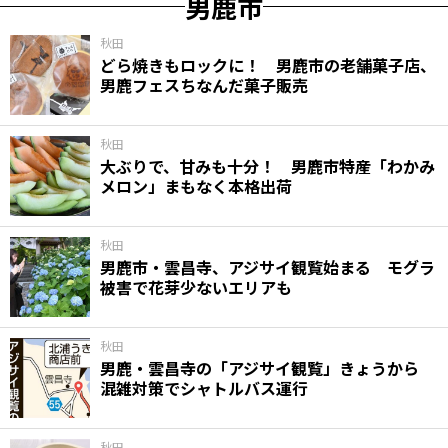
男鹿市
秋田
どら焼きもロックに！ 男鹿市の老舗菓子店、
男鹿フェスちなんだ菓子販売
秋田
大ぶりで、甘みも十分！ 男鹿市特産「わかみ
メロン」まもなく本格出荷
秋田
男鹿市・雲昌寺、アジサイ観覧始まる モグラ
被害で花芽少ないエリアも
秋田
男鹿・雲昌寺の「アジサイ観覧」きょうから
混雑対策でシャトルバス運行
秋田