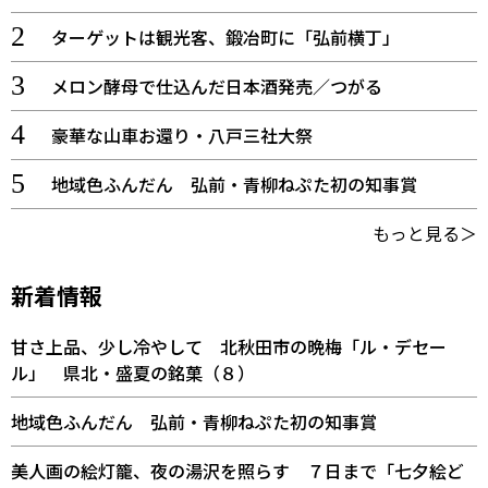
ターゲットは観光客、鍛冶町に「弘前横丁」
メロン酵母で仕込んだ日本酒発売／つがる
豪華な山車お還り・八戸三社大祭
地域色ふんだん 弘前・青柳ねぷた初の知事賞
もっと見る＞
新着情報
甘さ上品、少し冷やして 北秋田市の晩梅「ル・デセー
ル」 県北・盛夏の銘菓（８）
地域色ふんだん 弘前・青柳ねぷた初の知事賞
美人画の絵灯籠、夜の湯沢を照らす ７日まで「七夕絵ど