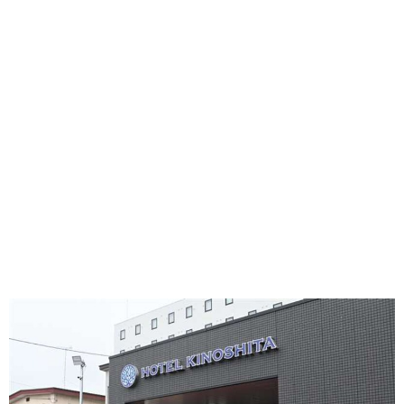
味わう一覧
麺類
ご当地グルメ
酒
スイーツ
癒す一覧
温泉
自然
宿泊
青森県
岩手県
秋田県