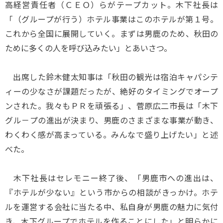
高経営責任者（ＣＥＯ）らがテープカット。木下社長は
「（グループが行う）ホテル事業はこのホテルが第１号。
これから全国に展開していく。まずは男鹿のため、秋田の
ために多くの人を呼び込みたい」とあいさつ。
出席した鈴木健太知事は「秋田の観光は宿泊キャパシテ
ィーの少なさが課題だったが、絶好のタイミングでオープ
ンされた。我々もＰＲを頑張る」、菅原広二市長は「木下
グル－プの進出が決まり、男鹿のさまざまな事業が動き、
わくわく感が高まっている。みんなで盛り上げたい」と述
べた。
木下社長はセレモニー終了後、「男鹿市への進出は、
『ホテルが少ない』という市からの相談がきっかけ。ホテ
ルを運営する会社に当たる中、私自身が男鹿の魅力に気付
き、木下グループでホテルを作ることにした」と明らかに