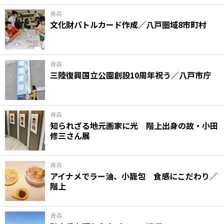
青森
文化財バトルカード作成／八戸圏域8市町村
青森
三陸復興国立公園創設10周年祝う／八戸市庁
青森
知られざる地元画家に光 階上出身の故・小田
修三さん展
青森
アイナメでラー油、小籠包 食感にこだわり／
階上
青森