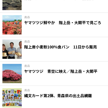
味わう一覧
麺類
ご当地グルメ
酒
スイーツ
癒す一覧
温泉
自然
宿泊
青森
ヤマツツジ鮮やか 階上岳・大開平で見ごろ
青森県
岩手県
秋田県
青森
階上産小麦粉100％食パン 11日から販売
青森
ヤマツツジ 青空に映え／階上岳・大開平
青森
縄文カード第2弾、青森県の出土品網羅