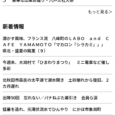
豪華な山車お還り・八戸三社大祭
もっと見る＞
新着情報
酒かす風味、フランス流 八峰町のＬＡＢＯ ａｎｄ Ｃ
ＡＦＥ ＹＡＭＡＭＯＴＯ「マカロン『シラカミ』」」
県北・盛夏の銘菓（９）
今週末、大潟村で「ひまわりまつり」 ミニ電車など催し
多彩
北秋田市森吉の太平湖で湖水開き 土砂崩れから復旧、２
カ月遅れ
出陣50回 忘れない／パナねぶた幕引き 会員ら涙
猛暑を逃れ、元滝伏流水でひんやり にかほ市象潟町