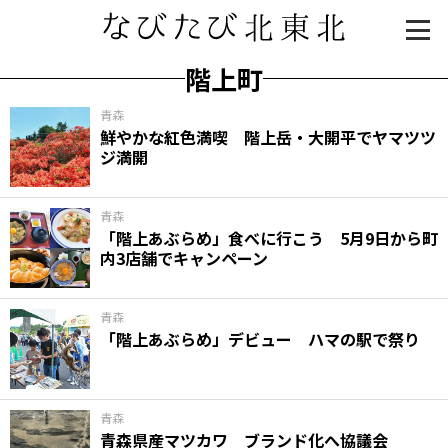
階上町
青森
鮮やかな紅色満喫 階上岳・大開平でヤマツツ
ジ満開
青森
「階上あぶらめ」食べに行こう 5月9日から町
内3店舗でキャンペーン
知る一覧
世界遺産
文化・歴史
パワースポット
ミステリー
青森
「階上あぶらめ」デビュー ハマの駅で祭り
観る一覧
桜
花
紅葉
楽しむ一覧
まつり・イベント
聖地
おみやげ・特産
道の駅・産直
鉄道
アウトドア・レジャー
青森
青森県産マツカワ ブランド化へ協議会