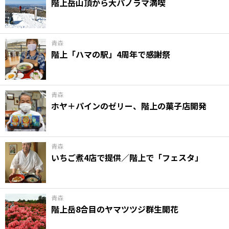
階上岳山頂から大パノラマ満喫
青森
階上「ハマの駅」4周年で感謝祭
青森
ホヤ＋パインのゼリー、階上の菓子店開発
青森
いちご煮4店で提供／階上で「フェスタ」
青森
階上岳8合目のヤマツツジ群生開花