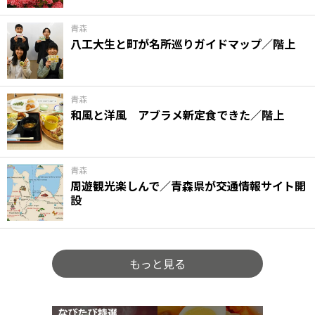
青森
八工大生と町が名所巡りガイドマップ／階上
青森
和風と洋風 アブラメ新定食できた／階上
青森
周遊観光楽しんで／青森県が交通情報サイト開
設
もっと見る