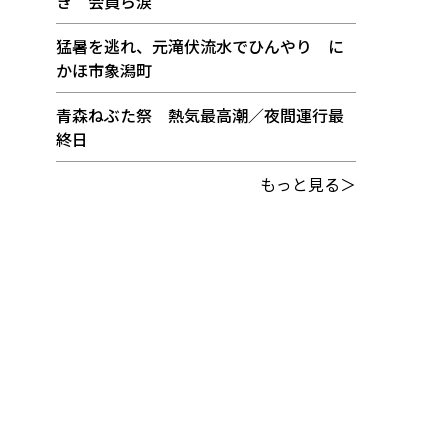
き 会員ら涙
猛暑を逃れ、元滝伏流水でひんやり に
かほ市象潟町
青森ねぶた祭 熱気最高潮／夜間運行最
終日
もっと見る＞