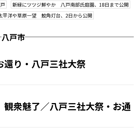
八戸
新緑にツツジ鮮やか 八戸南部氏庭園、18日まで公開
太平洋や草原一望 鮫角灯台、2日から公開
八戸市
お還り・八戸三社大祭
、観衆魅了／八戸三社大祭・お通