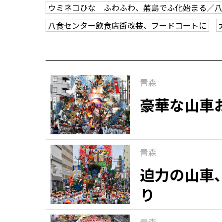
ウミネコひな ふわふわ、蕪島でふ化始まる／
八食センター飲食店街改装、フードコートに
青森
豪華な山車
青森
迫力の山車
り
青森