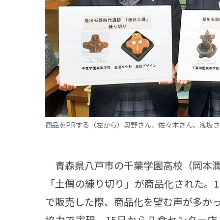
観る一覧
桜
花
紅葉
楽しむ一覧
まつり・イベント
聖地
おみやげ・特産
道の駅・産直
鉄道
アウトドア・レジャー
味わう一覧
麺類
ご当地グルメ
酒
スイーツ
商品をPRする（左から）奥野さん、佐々木さん、浅坂
癒す一覧
温泉
自然
宿泊
青森県
岩手県
秋田県
青森県八戸市の千葉学園高校（岡本潤
「土偶の練り切り」が商品化された。1
で販売した際、商品化を望む声が多か
協力で実現、15日から八食センター