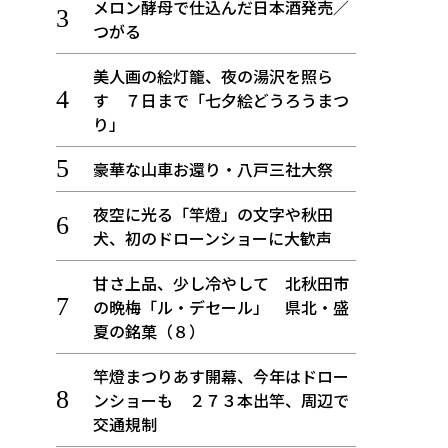
メロン酵母で仕込んだ日本酒発売／
つがる
美人画の絵灯籠、夜の湯沢を照ら
す ７日まで「七夕絵どうろうまつ
り」
豪華な山車お還り・八戸三社大祭
夜空に光る「竿燈」の文字や秋田
犬、初のドローンショーに大歓声
甘さ上品、少し冷やして 北秋田市
の晩梅「ル・デセール」 県北・盛
夏の銘菓（８）
竿燈まつりあす開幕、今年はドロー
ンショーも ２７３本出竿、周辺で
交通規制