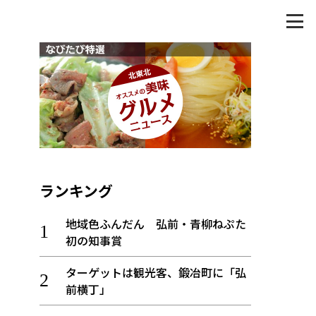
ランキング
地域色ふんだん 弘前・青柳ねぷた
初の知事賞
ターゲットは観光客、鍛冶町に「弘
前横丁」