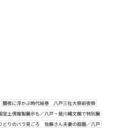
闇夜に浮かぶ時代絵巻 八戸三社大祭前夜祭
国宝土偶複製展示も／八戸・是川縄文館で特別展
りどりのバラ見ごろ 佐藤さん夫妻の庭園／八戸