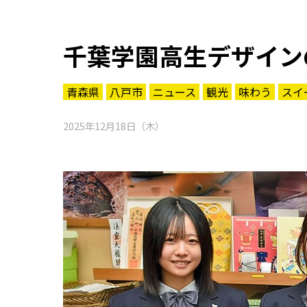
千葉学園高生デザイン
青森県
八戸市
ニュース
観光
味わう
スイ
2025年12月18日（木）
知る一覧
世界遺産
文化・歴史
パワースポット
ミステリー