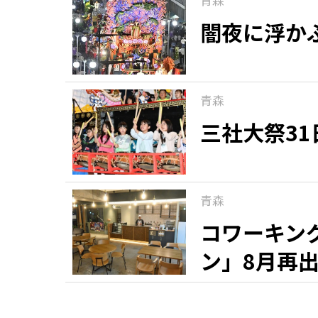
闇夜に浮か
青森
三社大祭3
青森
コワーキン
ン」8月再