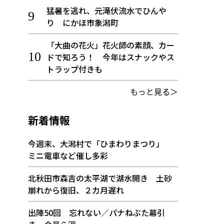
猛暑を逃れ、元滝伏流水でひんや
り にかほ市象潟町
「大曲の花火」花火師の素顔、カー
ドで知ろう！ 今年はスナックやス
トラップ付きも
もっと見る＞
新着情報
今週末、大潟村で「ひまわりまつり」
ミニ電車など催し多彩
北秋田市森吉の太平湖で湖水開き 土砂
崩れから復旧、２カ月遅れ
出陣50回 忘れない／パナねぶた幕引