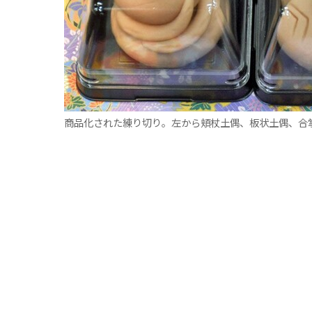
商品化された練り切り。左から頬杖土偶、板状土偶、合