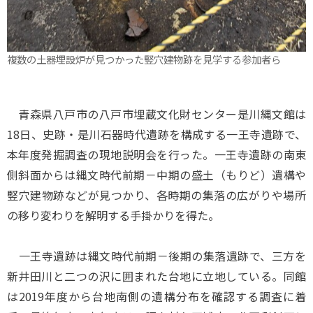
複数の土器埋設炉が見つかった竪穴建物跡を見学する参加者ら
青森県八戸市の八戸市埋蔵文化財センター是川縄文館は
18日、史跡・是川石器時代遺跡を構成する一王寺遺跡で、
本年度発掘調査の現地説明会を行った。一王寺遺跡の南東
側斜面からは縄文時代前期－中期の盛土（もりど）遺構や
竪穴建物跡などが見つかり、各時期の集落の広がりや場所
の移り変わりを解明する手掛かりを得た。
一王寺遺跡は縄文時代前期－後期の集落遺跡で、三方を
新井田川と二つの沢に囲まれた台地に立地している。同館
は2019年度から台地南側の遺構分布を確認する調査に着