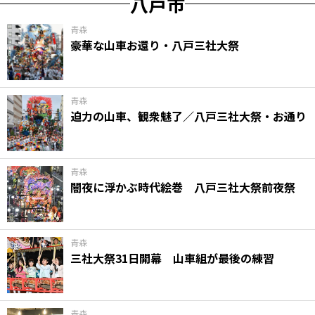
八戸市
青森
豪華な山車お還り・八戸三社大祭
青森
迫力の山車、観衆魅了／八戸三社大祭・お通り
青森
闇夜に浮かぶ時代絵巻 八戸三社大祭前夜祭
青森
三社大祭31日開幕 山車組が最後の練習
青森