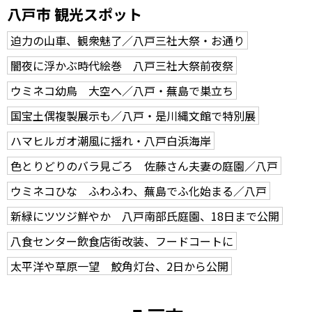
八戸市 観光スポット
迫力の山車、観衆魅了／八戸三社大祭・お通り
闇夜に浮かぶ時代絵巻 八戸三社大祭前夜祭
ウミネコ幼鳥 大空へ／八戸・蕪島で巣立ち
国宝土偶複製展示も／八戸・是川縄文館で特別展
ハマヒルガオ潮風に揺れ・八戸白浜海岸
色とりどりのバラ見ごろ 佐藤さん夫妻の庭園／八戸
ウミネコひな ふわふわ、蕪島でふ化始まる／八戸
新緑にツツジ鮮やか 八戸南部氏庭園、18日まで公開
八食センター飲食店街改装、フードコートに
太平洋や草原一望 鮫角灯台、2日から公開