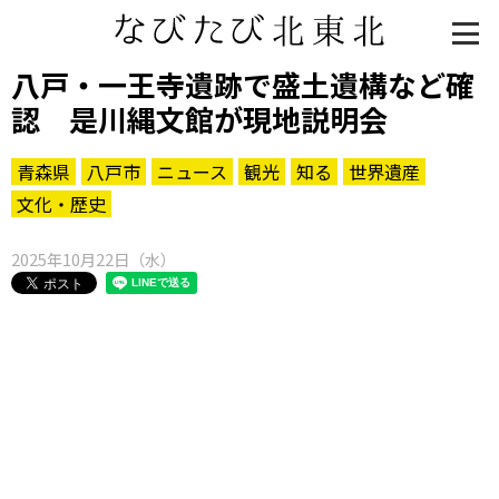
八戸・一王寺遺跡で盛土遺構など確
認 是川縄文館が現地説明会
青森県
八戸市
ニュース
観光
知る
世界遺産
文化・歴史
2025年10月22日（水）
知る一覧
世界遺産
文化・歴史
パワースポット
ミステリー
観る一覧
桜
花
紅葉
楽しむ一覧
まつり・イベント
聖地
おみやげ・特産
道の駅・産直
鉄道
アウトドア・レジャー