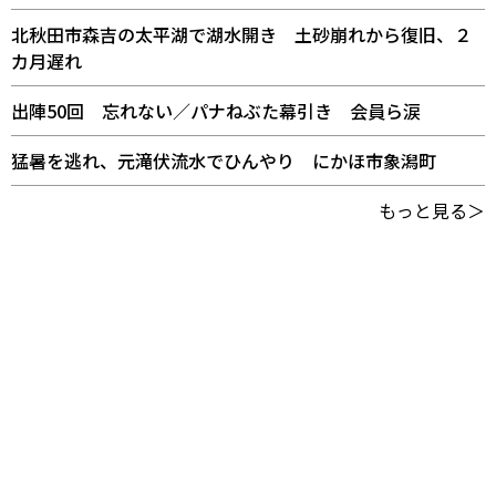
北秋田市森吉の太平湖で湖水開き 土砂崩れから復旧、２
カ月遅れ
出陣50回 忘れない／パナねぶた幕引き 会員ら涙
猛暑を逃れ、元滝伏流水でひんやり にかほ市象潟町
もっと見る＞