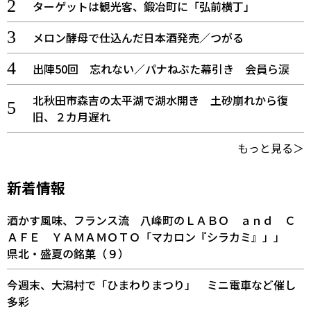
ターゲットは観光客、鍛冶町に「弘前横丁」
メロン酵母で仕込んだ日本酒発売／つがる
出陣50回 忘れない／パナねぶた幕引き 会員ら涙
北秋田市森吉の太平湖で湖水開き 土砂崩れから復
旧、２カ月遅れ
もっと見る＞
新着情報
酒かす風味、フランス流 八峰町のＬＡＢＯ ａｎｄ Ｃ
ＡＦＥ ＹＡＭＡＭＯＴＯ「マカロン『シラカミ』」」
県北・盛夏の銘菓（９）
今週末、大潟村で「ひまわりまつり」 ミニ電車など催し
多彩