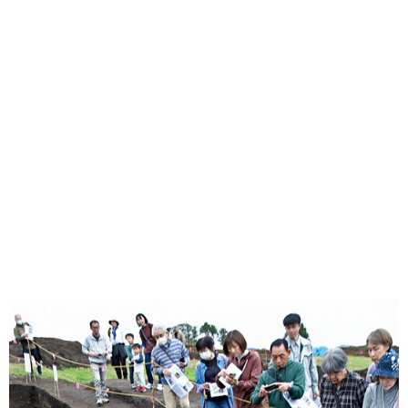
味わう一覧
麺類
ご当地グルメ
酒
スイーツ
癒す一覧
温泉
自然
宿泊
青森県
岩手県
秋田県