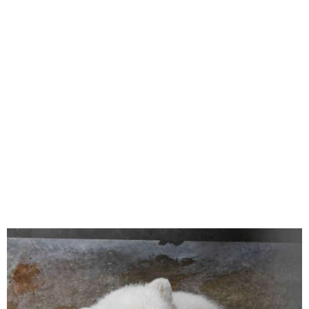
味わう一覧
麺類
ご当地グルメ
酒
スイーツ
癒す一覧
温泉
自然
宿泊
青森県
岩手県
秋田県