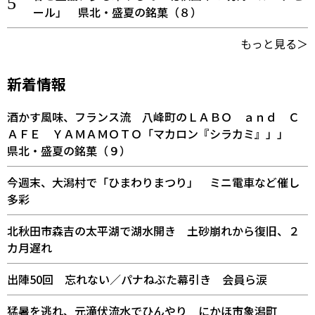
ール」 県北・盛夏の銘菓（８）
もっと見る＞
新着情報
酒かす風味、フランス流 八峰町のＬＡＢＯ ａｎｄ Ｃ
ＡＦＥ ＹＡＭＡＭＯＴＯ「マカロン『シラカミ』」」
県北・盛夏の銘菓（９）
今週末、大潟村で「ひまわりまつり」 ミニ電車など催し
多彩
北秋田市森吉の太平湖で湖水開き 土砂崩れから復旧、２
カ月遅れ
出陣50回 忘れない／パナねぶた幕引き 会員ら涙
猛暑を逃れ、元滝伏流水でひんやり にかほ市象潟町