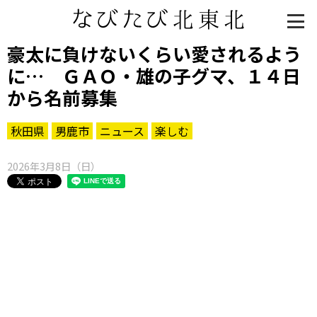
豪太に負けないくらい愛されるよう
に… ＧＡＯ・雄の子グマ、１４日
から名前募集
秋田県
男鹿市
ニュース
楽しむ
2026年3月8日（日）
知る一覧
世界遺産
文化・歴史
パワースポット
ミステリー
観る一覧
桜
花
紅葉
楽しむ一覧
まつり・イベント
聖地
おみやげ・特産
道の駅・産直
鉄道
アウトドア・レジャー