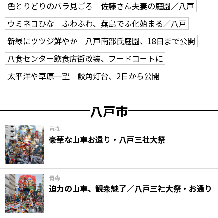
色とりどりのバラ見ごろ 佐藤さん夫妻の庭園／八戸
ウミネコひな ふわふわ、蕪島でふ化始まる／八戸
新緑にツツジ鮮やか 八戸南部氏庭園、18日まで公開
八食センター飲食店街改装、フードコートに
太平洋や草原一望 鮫角灯台、2日から公開
八戸市
青森
豪華な山車お還り・八戸三社大祭
青森
迫力の山車、観衆魅了／八戸三社大祭・お通り