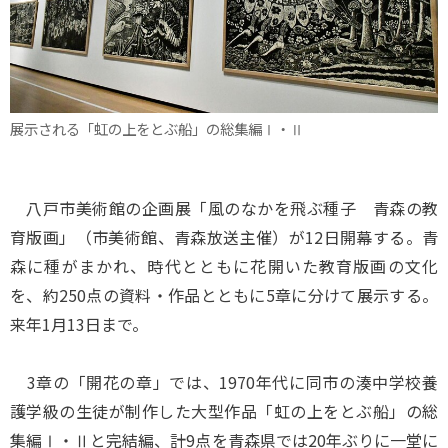
展示される「虹の上をとぶ船」の総集編Ⅰ・Ⅱ
八戸市美術館の企画展「風のなかを飛ぶ種子 青森の教
育版画」（市美術館、青森放送主催）が12日開幕する。青
森に種がまかれ、時代とともに花開いた教育版画の文化
を、約250点の資料・作品とともに5章に分けて展示する。
来年1月13日まで。
3章の「開花の章」では、1970年代に同市の湊中学校養
護学級の生徒が制作した大型作品「虹の上をとぶ船」の総
集編Ⅰ・Ⅱと完結編、計9点を青森県では20年ぶりに一堂に