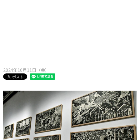
味わう一覧
麺類
ご当地グルメ
酒
スイーツ
癒す一覧
温泉
自然
宿泊
青森県
岩手県
秋田県
2024年10月11日（金）