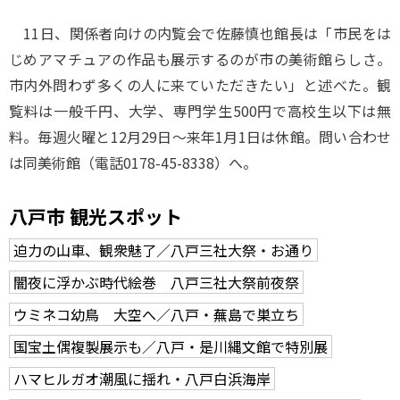
11日、関係者向けの内覧会で佐藤慎也館長は「市民をは
じめアマチュアの作品も展示するのが市の美術館らしさ。
市内外問わず多くの人に来ていただきたい」と述べた。観
覧料は一般千円、大学、専門学生500円で高校生以下は無
料。毎週火曜と12月29日～来年1月1日は休館。問い合わせ
は同美術館（電話0178-45-8338）へ。
八戸市 観光スポット
迫力の山車、観衆魅了／八戸三社大祭・お通り
闇夜に浮かぶ時代絵巻 八戸三社大祭前夜祭
ウミネコ幼鳥 大空へ／八戸・蕪島で巣立ち
国宝土偶複製展示も／八戸・是川縄文館で特別展
ハマヒルガオ潮風に揺れ・八戸白浜海岸