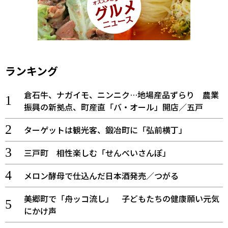
ランキング
倉石牛、ナガイモ、ニンニク…地場産品ずらり 農業
振興の新拠点、町産直「バ・オール」開店／五戸
ターゲットは観光客、鍛冶町に「弘前横丁」
三戸町 相性楽しむ「せんべいさんぽ」
メロン酵母で仕込んだ日本酒発売／つがる
美郷町で「舟ッコ流し」 子どもたちの健康願い元気
にかけ声