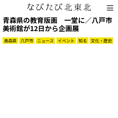
青森県の教育版画 一堂に／八戸市
美術館が12日から企画展
青森県
八戸市
ニュース
イベント
知る
文化・歴史
知る一覧
世界遺産
文化・歴史
パワースポット
ミステリー
観る一覧
桜
花
紅葉
楽しむ一覧
まつり・イベント
聖地
おみやげ・特産
道の駅・産直
鉄道
アウトドア・レジャー