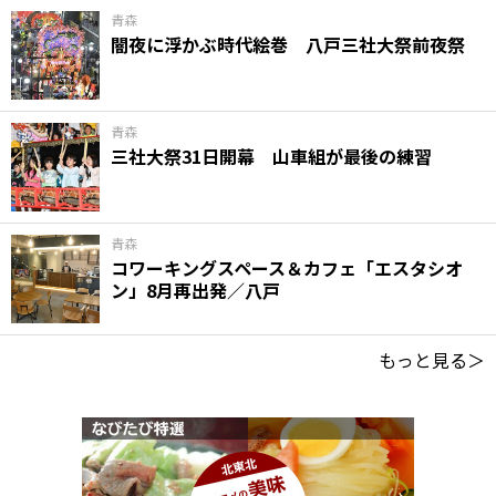
青森
闇夜に浮かぶ時代絵巻 八戸三社大祭前夜祭
青森
三社大祭31日開幕 山車組が最後の練習
青森
コワーキングスペース＆カフェ「エスタシオ
ン」8月再出発／八戸
もっと見る＞