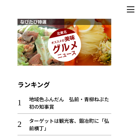
ランキング
地域色ふんだん 弘前・青柳ねぷた
初の知事賞
ターゲットは観光客、鍛冶町に「弘
前横丁」