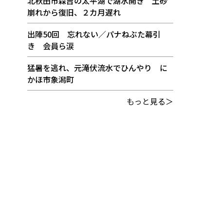
北秋田市森吉の太平湖で湖水開き 土砂
崩れから復旧、２カ月遅れ
出陣50回 忘れない／パナねぶた幕引
き 会員ら涙
猛暑を逃れ、元滝伏流水でひんやり に
かほ市象潟町
もっと見る＞