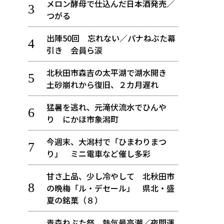
メロン酵母で仕込んだ日本酒発売／
つがる
出陣50回 忘れない／パナねぶた幕
引き 会員ら涙
北秋田市森吉の太平湖で湖水開き
土砂崩れから復旧、２カ月遅れ
猛暑を逃れ、元滝伏流水でひんや
り にかほ市象潟町
今週末、大潟村で「ひまわりまつ
り」 ミニ電車など催し多彩
甘さ上品、少し冷やして 北秋田市
の晩梅「ル・デセール」 県北・盛
夏の銘菓（８）
青森ねぶた祭 熱気最高潮／夜間運