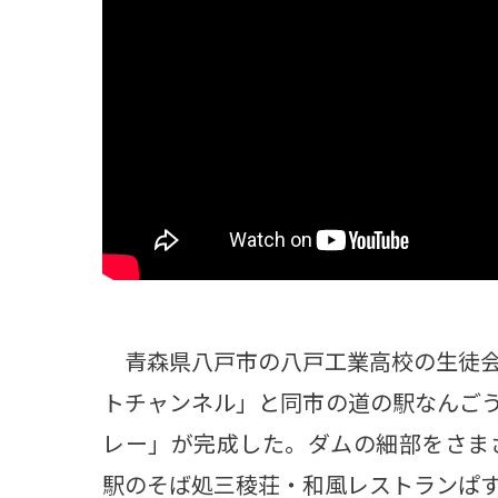
観る一覧
桜
花
紅葉
楽しむ一覧
まつり・イベント
聖地
おみやげ・特産
道の駅・産直
鉄道
アウトドア・レジャー
味わう一覧
麺類
ご当地グルメ
酒
スイーツ
癒す一覧
温泉
自然
宿泊
青森県八戸市の八戸工業高校の生徒会
青森県
岩手県
秋田県
トチャンネル」と同市の道の駅なんご
レー」が完成した。ダムの細部をさま
駅のそば処三稜荘・和風レストランぱす