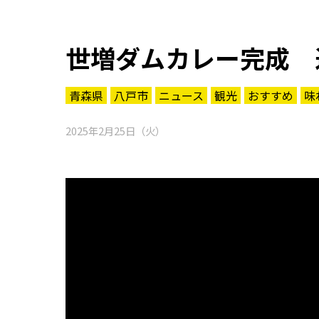
世増ダムカレー完成 
青森県
八戸市
ニュース
観光
おすすめ
味
2025年2月25日（火）
知る一覧
世界遺産
文化・歴史
パワースポット
ミステリー