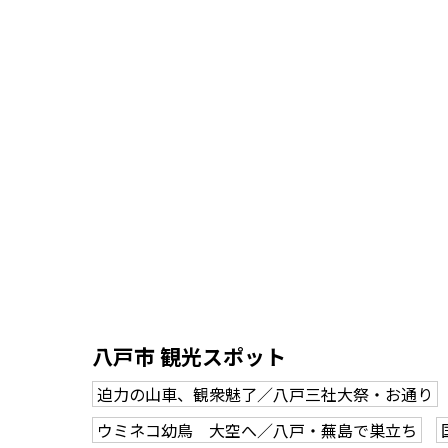
八戸市 観光スポット
迫力の山車、観衆魅了／八戸三社大祭・お通り
ウミネコ幼鳥 大空へ／八戸・蕪島で巣立ち