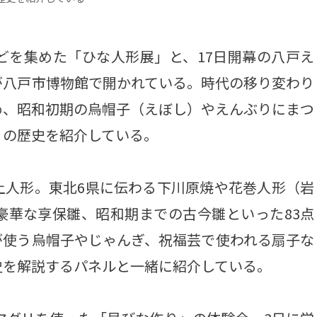
を集めた「ひな人形展」と、17日開幕の八戸え
が八戸市博物館で開かれている。時代の移り変わり
め、昭和初期の烏帽子（えぼし）やえんぶりにまつ
りの歴史を紹介している。
人形。東北6県に伝わる下川原焼や花巻人形（岩
豪華な享保雛、昭和期までの古今雛といった83点
が使う烏帽子やじゃんぎ、祝福芸で使われる扇子な
史を解説するパネルと一緒に紹介している。