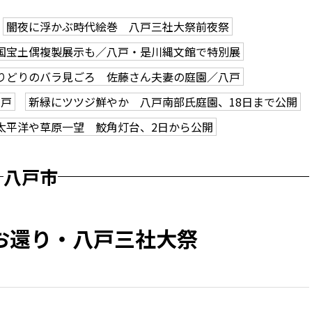
闇夜に浮かぶ時代絵巻 八戸三社大祭前夜祭
国宝土偶複製展示も／八戸・是川縄文館で特別展
りどりのバラ見ごろ 佐藤さん夫妻の庭園／八戸
八戸
新緑にツツジ鮮やか 八戸南部氏庭園、18日まで公開
太平洋や草原一望 鮫角灯台、2日から公開
八戸市
お還り・八戸三社大祭