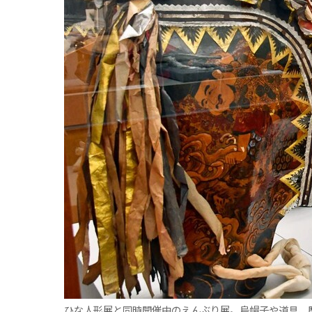
観る一覧
桜
花
紅葉
楽しむ一覧
まつり・イベント
聖地
おみやげ・特産
道の駅・産直
鉄道
アウトドア・レジャー
味わう一覧
麺類
ご当地グルメ
酒
スイーツ
癒す一覧
温泉
自然
宿泊
青森県
岩手県
秋田県
ひな人形展と同時開催中のえんぶり展。烏帽子や道具、