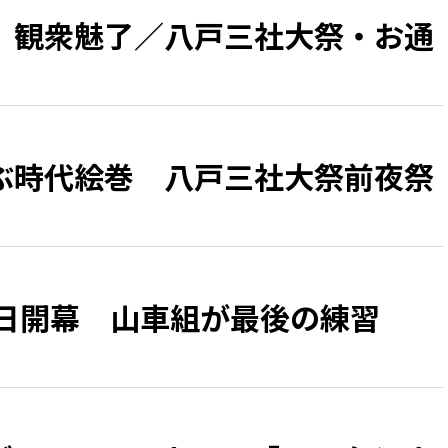
、観衆魅了／八戸三社大祭・お通
ぶ時代絵巻 八戸三社大祭前夜祭
1日開幕 山車組が最後の練習