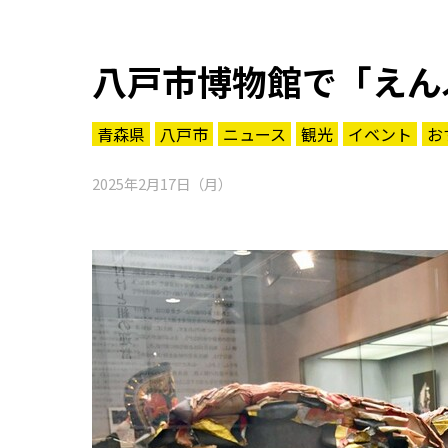
八戸市博物館で「えん
青森県
八戸市
ニュース
観光
イベント
お
2025年2月17日（月）
知る一覧
世界遺産
文化・歴史
パワースポット
ミステリー