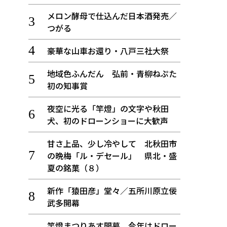
メロン酵母で仕込んだ日本酒発売／
つがる
豪華な山車お還り・八戸三社大祭
地域色ふんだん 弘前・青柳ねぷた
初の知事賞
夜空に光る「竿燈」の文字や秋田
犬、初のドローンショーに大歓声
甘さ上品、少し冷やして 北秋田市
の晩梅「ル・デセール」 県北・盛
夏の銘菓（８）
新作「猿田彦」堂々／五所川原立佞
武多開幕
竿燈まつりあす開幕、今年はドロー