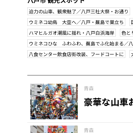
八戸市 観光スポット
迫力の山車、観衆魅了／八戸三社大祭・お通り
ウミネコ幼鳥 大空へ／八戸・蕪島で巣立ち
ハマヒルガオ潮風に揺れ・八戸白浜海岸
色と
ウミネコひな ふわふわ、蕪島でふ化始まる／
八食センター飲食店街改装、フードコートに
青森
豪華な山車
青森