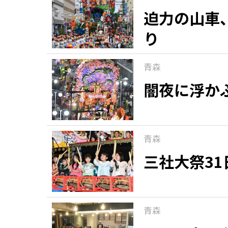
迫力の山車
り
青森
闇夜に浮か
青森
三社大祭3
青森