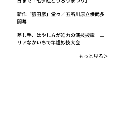
日まで「七夕絵どうろうまつり」
新作「猿田彦」堂々／五所川原立佞武多
開幕
差し手、はやし方が迫力の演技披露 エ
リアなかいちで竿燈妙技大会
もっと見る＞