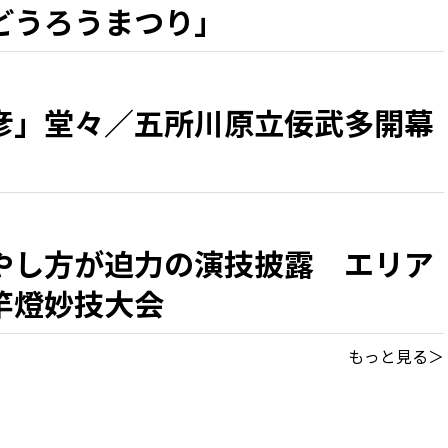
どうろうまつり」
彦」堂々／五所川原立佞武多開幕
やし方が迫力の演技披露 エリア
竿燈妙技大会
もっと見る＞