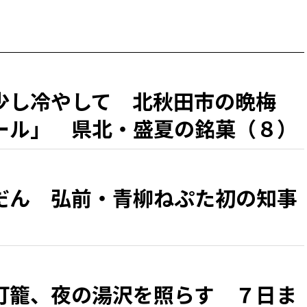
少し冷やして 北秋田市の晩梅
ール」 県北・盛夏の銘菓（８）
だん 弘前・青柳ねぷた初の知事
灯籠、夜の湯沢を照らす ７日ま