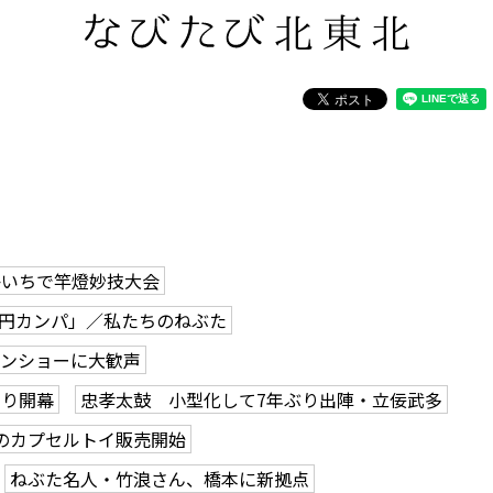
かいちで竿燈妙技大会
0円カンパ」／私たちのねぶた
ーンショーに大歓声
つり開幕
忠孝太鼓 小型化して7年ぶり出陣・立佞武多
のカプセルトイ販売開始
ねぶた名人・竹浪さん、橋本に新拠点