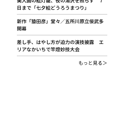
美人画の絵灯籠、夜の湯沢を照らす ７
日まで「七夕絵どうろうまつり」
新作「猿田彦」堂々／五所川原立佞武多
開幕
差し手、はやし方が迫力の演技披露 エ
リアなかいちで竿燈妙技大会
もっと見る＞