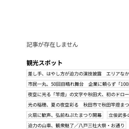
記事が存在しません
観光スポット
差し手、はやし方が迫力の演技披露 エリアな
市民一丸、50回目晴れ舞台 企業に頼らず「10
夜空に光る「竿燈」の文字や秋田犬、初のドロ
光の稲穂、夏の夜空彩る 秋田市で秋田竿燈ま
火扇に歓声、弘前ねぷたまつり開幕
立佞武多
知る一覧
世界遺産
文化・歴史
パワースポット
ミステリー
迫力の山車、観衆魅了／八戸三社大祭・お通り