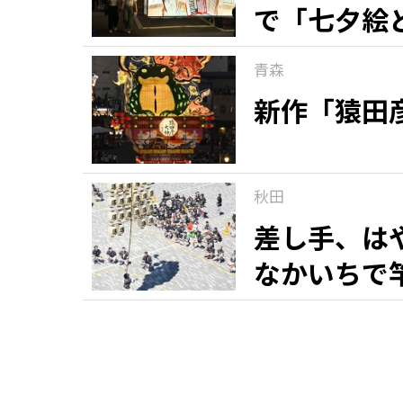
で「七夕絵
青森
新作「猿田
秋田
差し手、は
なかいちで