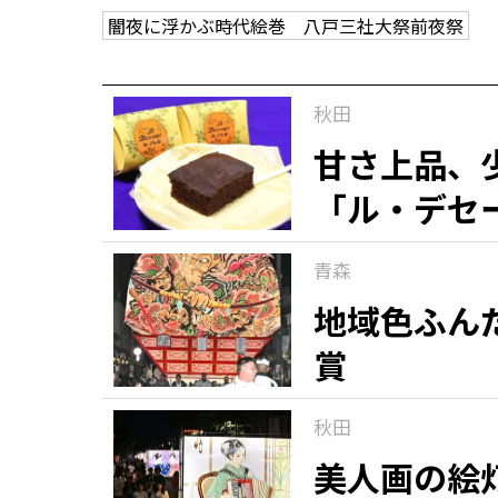
闇夜に浮かぶ時代絵巻 八戸三社大祭前夜祭
観る一覧
桜
花
紅葉
秋田
楽しむ一覧
まつり・イベント
聖地
おみやげ・特産
道の駅・産直
鉄道
アウトドア・レジャー
甘さ上品、
「ル・デセ
味わう一覧
麺類
ご当地グルメ
酒
スイーツ
青森
癒す一覧
温泉
自然
宿泊
地域色ふん
賞
青森県
岩手県
秋田県
秋田
美人画の絵