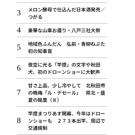
メロン酵母で仕込んだ日本酒発売／
つがる
豪華な山車お還り・八戸三社大祭
地域色ふんだん 弘前・青柳ねぷた
初の知事賞
夜空に光る「竿燈」の文字や秋田
犬、初のドローンショーに大歓声
甘さ上品、少し冷やして 北秋田市
の晩梅「ル・デセール」 県北・盛
夏の銘菓（８）
竿燈まつりあす開幕、今年はドロー
ンショーも ２７３本出竿、周辺で
交通規制