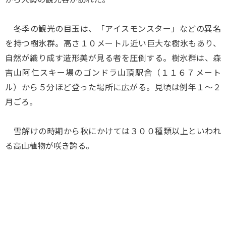
冬季の観光の目玉は、「アイスモンスター」などの異名
を持つ樹氷群。高さ１０メートル近い巨大な樹氷もあり、
自然が織り成す造形美が見る者を圧倒する。樹氷群は、森
吉山阿仁スキー場のゴンドラ山頂駅舎（１１６７メート
ル）から５分ほど登った場所に広がる。見頃は例年１～２
月ごろ。
雪解けの時期から秋にかけては３００種類以上といわれ
る高山植物が咲き誇る。