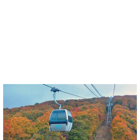
味わう一覧
麺類
ご当地グルメ
酒
スイーツ
癒す一覧
温泉
自然
宿泊
青森県
岩手県
秋田県