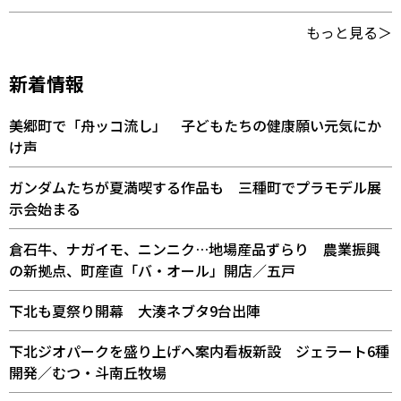
もっと見る＞
新着情報
美郷町で「舟ッコ流し」 子どもたちの健康願い元気にか
け声
ガンダムたちが夏満喫する作品も 三種町でプラモデル展
示会始まる
倉石牛、ナガイモ、ニンニク…地場産品ずらり 農業振興
の新拠点、町産直「バ・オール」開店／五戸
下北も夏祭り開幕 大湊ネブタ9台出陣
下北ジオパークを盛り上げへ案内看板新設 ジェラート6種
開発／むつ・斗南丘牧場