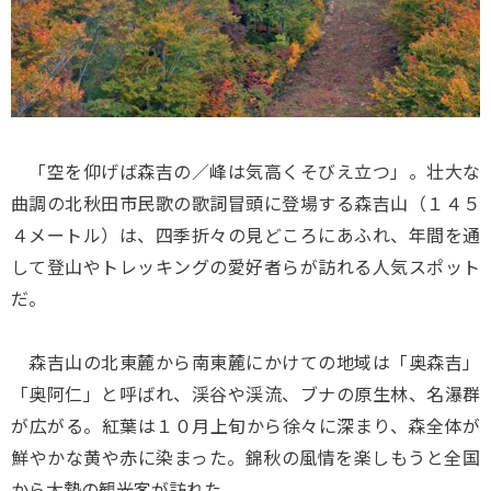
「空を仰げば森吉の／峰は気高くそびえ立つ」。壮大な
曲調の北秋田市民歌の歌詞冒頭に登場する森吉山（１４５
４メートル）は、四季折々の見どころにあふれ、年間を通
して登山やトレッキングの愛好者らが訪れる人気スポット
だ。
森吉山の北東麓から南東麓にかけての地域は「奥森吉」
「奥阿仁」と呼ばれ、渓谷や渓流、ブナの原生林、名瀑群
が広がる。紅葉は１０月上旬から徐々に深まり、森全体が
鮮やかな黄や赤に染まった。錦秋の風情を楽しもうと全国
から大勢の観光客が訪れた。