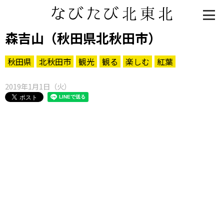
森吉山（秋田県北秋田市）
秋田県
北秋田市
観光
観る
楽しむ
紅葉
2019年1月1日（火）
知る一覧
世界遺産
文化・歴史
パワースポット
ミステリー
観る一覧
桜
花
紅葉
楽しむ一覧
まつり・イベント
聖地
おみやげ・特産
道の駅・産直
鉄道
アウトドア・レジャー