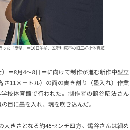
宿った「彦星」＝10日午前、五所川原市の旧三好小体育館
）＝8月4～8日＝に向けて制作が進む新作中型立
高さ11メートル）の面の書き割り（墨入れ）作業
小学校体育館で行われた。制作者の鶴谷昭法さん
星の目に墨を入れ、魂を吹き込んだ。
の大きさとなる約45センチ四方。鶴谷さんは細め