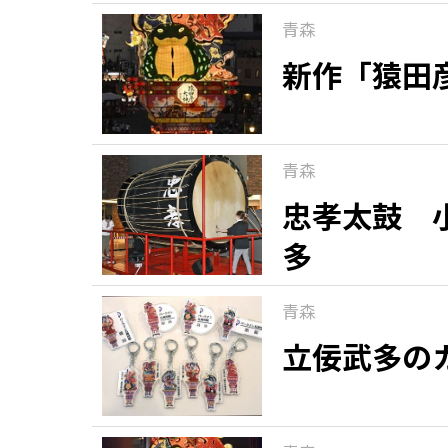
青森
新作「猿田
青森
忠孝太鼓 
多
青森
立佞武多の