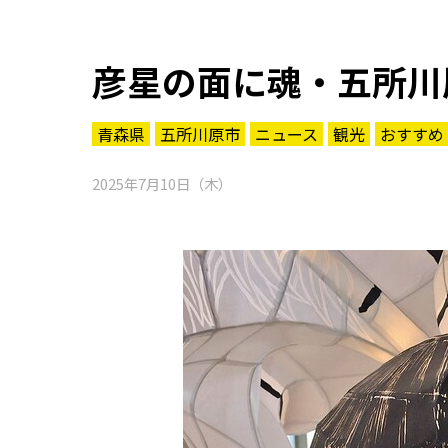
彦星の面に魂・五所川
青森県
五所川原市
ニュース
観光
おすすめ
2025年7月10日（木）
知る一覧
世界遺産
文化・歴史
パワースポット
ミステリー