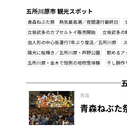
五所川原市 観光スポット
青森ねぶた祭 熱気最高潮／夜間運行最終日
立佞武多のカプセルトイ販売開始
立佞武多の
虫人形の中心街運行7年ぶり復活／五所川原
陽光に桜輝き／五所川原・芦野公園
飲めるア
五所川原・金木で恒例の地吹雪体験
干し餅作
青森
青森ねぶた