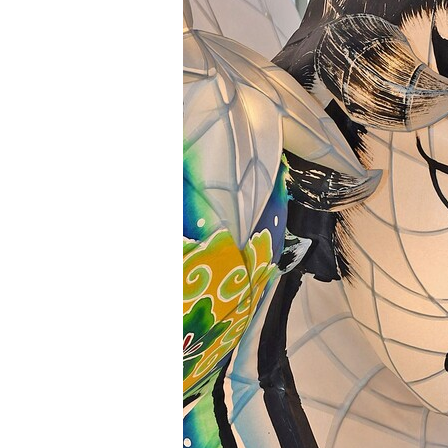
観る一覧
桜
花
紅葉
楽しむ一覧
まつり・イベント
聖地
おみやげ・特産
道の駅・産直
鉄道
アウトドア・レジャー
味わう一覧
麺類
ご当地グルメ
酒
スイーツ
癒す一覧
温泉
自然
宿泊
青森県
岩手県
秋田県