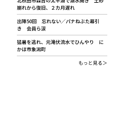
北秋田市森吉の太平湖で湖水開き 土砂
崩れから復旧、２カ月遅れ
出陣50回 忘れない／パナねぶた幕引
き 会員ら涙
猛暑を逃れ、元滝伏流水でひんやり に
かほ市象潟町
もっと見る＞