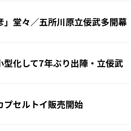
彦」堂々／五所川原立佞武多開幕
小型化して7年ぶり出陣・立佞武
カプセルトイ販売開始