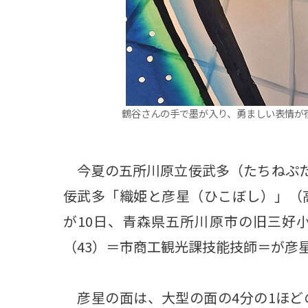
鶴谷さんの手で墨が入り、勇ましい表情が
今夏の五所川原立佞武多（たちねぷた
佞武多「織姫と彦星（ひこぼし）」（
が10日、青森県五所川原市の旧三好
（43）＝市商工観光課技能技師＝が彦
彦星の面は、大型の面の4分の1ほど