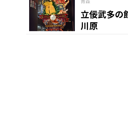
青森
立佞武多の
川原