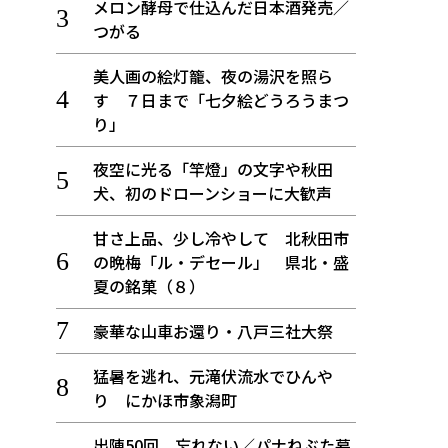
メロン酵母で仕込んだ日本酒発売／
つがる
美人画の絵灯籠、夜の湯沢を照ら
す ７日まで「七夕絵どうろうまつ
り」
夜空に光る「竿燈」の文字や秋田
犬、初のドローンショーに大歓声
甘さ上品、少し冷やして 北秋田市
の晩梅「ル・デセール」 県北・盛
夏の銘菓（８）
豪華な山車お還り・八戸三社大祭
猛暑を逃れ、元滝伏流水でひんや
り にかほ市象潟町
出陣50回 忘れない／パナねぶた幕