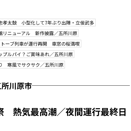
忠孝太鼓 小型化して7年ぶり出陣・立佞武多
館リニューアル 新作披露／五所川原
ストーブ列車が運行再開 車窓の桜満喫
ップルパイ？ご賞味あれ／五所川原
り 寒風でサクサク／五所川原
五所川原市
祭 熱気最高潮／夜間運行最終日