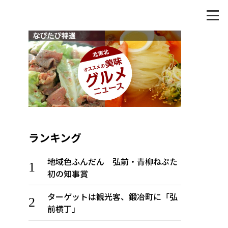
ランキング
地域色ふんだん 弘前・青柳ねぷた
初の知事賞
ターゲットは観光客、鍛冶町に「弘
前横丁」