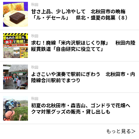
秋田
甘さ上品、少し冷やして 北秋田市の晩梅
「ル・デセール」 県北・盛夏の銘菓（８）
秋田
求む！廃線「米内沢駅ほじくり隊」 秋田内陸
縦貫鉄道「自由研究に役立てて」
秋田
よさこいや演奏で駅前にぎわう 北秋田市・内
陸線合川駅前でまつり
秋田
初夏の北秋田市・森吉山、ゴンドラで花畑へ
クマ対策グッズの販売・貸し出しも
もっと見る＞