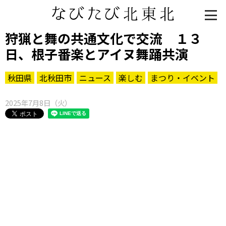
狩猟と舞の共通文化で交流 １３
日、根子番楽とアイヌ舞踊共演
秋田県
北秋田市
ニュース
楽しむ
まつり・イベント
2025年7月8日（火）
知る一覧
世界遺産
文化・歴史
パワースポット
ミステリー
観る一覧
桜
花
紅葉
楽しむ一覧
まつり・イベント
聖地
おみやげ・特産
道の駅・産直
鉄道
アウトドア・レジャー