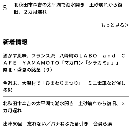
北秋田市森吉の太平湖で湖水開き 土砂崩れから復
旧、２カ月遅れ
もっと見る＞
新着情報
酒かす風味、フランス流 八峰町のＬＡＢＯ ａｎｄ Ｃ
ＡＦＥ ＹＡＭＡＭＯＴＯ「マカロン『シラカミ』」」
県北・盛夏の銘菓（９）
今週末、大潟村で「ひまわりまつり」 ミニ電車など催し
多彩
北秋田市森吉の太平湖で湖水開き 土砂崩れから復旧、２
カ月遅れ
出陣50回 忘れない／パナねぶた幕引き 会員ら涙