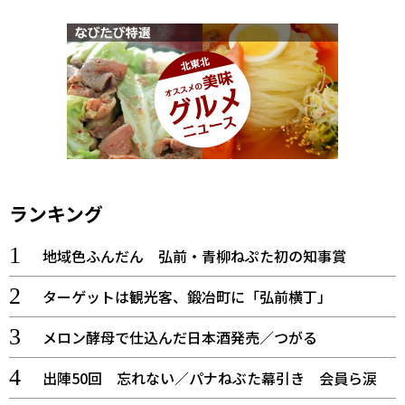
ランキング
地域色ふんだん 弘前・青柳ねぷた初の知事賞
ターゲットは観光客、鍛冶町に「弘前横丁」
メロン酵母で仕込んだ日本酒発売／つがる
出陣50回 忘れない／パナねぶた幕引き 会員ら涙