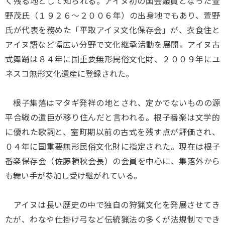
く残る地として知られる。アイヌ初の国会議員となった萱
野茂氏（１９２６～２００６年）の出身地でもあり、萱野
氏が代表を務めた「平取アイヌ文化保存会」が、衣食住と
アイヌ語など幅広い分野で文化継承活動を展開。アイヌ古
式舞踊は８４年に国重要無形民俗文化財、２００９年にユ
ネスコ無形文化遺産に登録された。
根子集落はマタギ発祥の地とされ、定かでないものの源
平合戦の遺臣が移り住んだと言われる。根子番楽は文学的
に優れた歌詞と、室町期以前の古式を残す点が評価され、
０４年に国重要無形民俗文化財に指定された。現在は根子
番楽保存会（佐藤頼秋会長）の会員を中心に、集落外から
も舞い手が参加し受け継がれている。
アイヌは長い歴史の中で独自の狩猟文化を発展させてき
たが、わなや仕掛け弓など伝統猟法の多くが法規制ででき