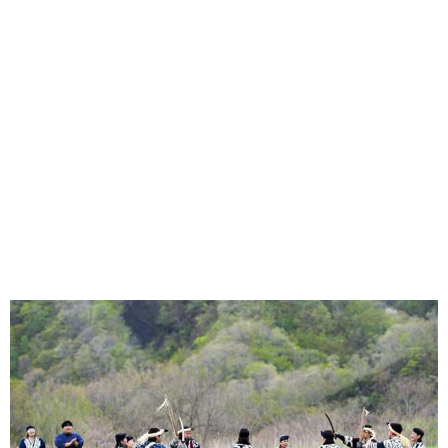
味わう一覧
麺類
ご当地グルメ
酒
スイーツ
癒す一覧
温泉
自然
宿泊
青森県
岩手県
秋田県