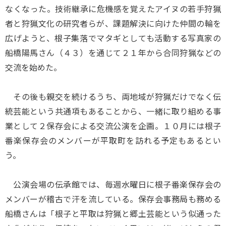
なくなった。技術継承に危機感を覚えたアイヌの若手狩猟
者と狩猟文化の研究者らが、課題解決に向けた仲間の輪を
広げようと、根子集落でマタギとしても活動する写真家の
船橋陽馬さん（４３）を通じて２１年から合同狩猟などの
交流を始めた。
その後も親交を続けるうち、両地域が狩猟だけでなく伝
統芸能という共通項もあることから、一緒に取り組める事
業として２保存会による交流公演を企画。１０月には根子
番楽保存会のメンバーが平取町を訪れる予定もあるとい
う。
公演会場の伝承館では、毎週水曜日に根子番楽保存会の
メンバーが稽古で汗を流している。保存会事務局も務める
船橋さんは「根子と平取は狩猟と郷土芸能という似通った