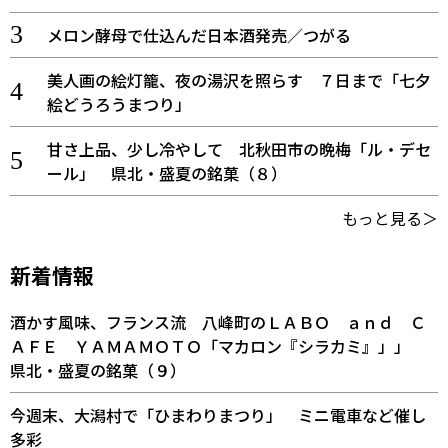
メロン酵母で仕込んだ日本酒発売／つがる
美人画の絵灯籠、夜の湯沢を照らす ７日まで「七夕
絵どうろうまつり」
甘さ上品、少し冷やして 北秋田市の晩梅「ル・デセ
ール」 県北・盛夏の銘菓（８）
もっと見る＞
新着情報
酒かす風味、フランス流 八峰町のＬＡＢＯ ａｎｄ Ｃ
ＡＦＥ ＹＡＭＡＭＯＴＯ「マカロン『シラカミ』」」
県北・盛夏の銘菓（９）
今週末、大潟村で「ひまわりまつり」 ミニ電車など催し
多彩