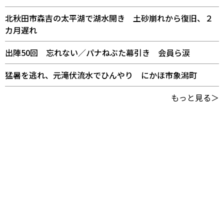
北秋田市森吉の太平湖で湖水開き 土砂崩れから復旧、２
カ月遅れ
出陣50回 忘れない／パナねぶた幕引き 会員ら涙
猛暑を逃れ、元滝伏流水でひんやり にかほ市象潟町
もっと見る＞