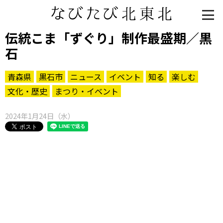
伝統こま「ずぐり」制作最盛期／黒
石
青森県
黒石市
ニュース
イベント
知る
楽しむ
文化・歴史
まつり・イベント
2024年1月24日（水）
知る一覧
世界遺産
文化・歴史
パワースポット
ミステリー
観る一覧
桜
花
紅葉
楽しむ一覧
まつり・イベント
聖地
おみやげ・特産
道の駅・産直
鉄道
アウトドア・レジャー