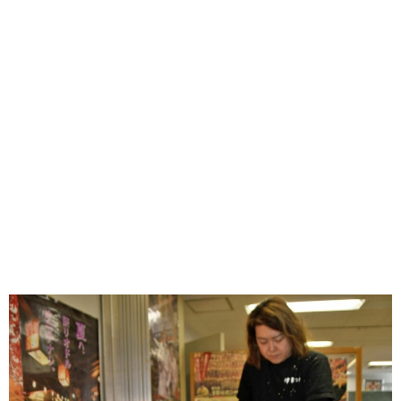
味わう一覧
麺類
ご当地グルメ
酒
スイーツ
癒す一覧
温泉
自然
宿泊
青森県
岩手県
秋田県