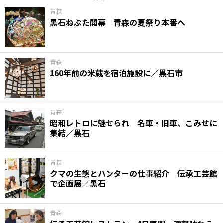
青森
黒石ねぷた開幕 青森の夏祭り本番へ
青森
160年前の米蔵を宿泊施設に／黒石市
青森
昭和レトロに魅せられ 名車・旧車、こみせに
集結／黒石
青森
クマの生態とハンターの仕事紹介 伝承工芸館
で企画展／黒石
青森