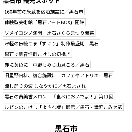
黒石市 観光スポット
160年前の米蔵を宿泊施設に／黒石市
体験型美術館「黒石アートBOX」開館
ソメイヨシノ満開／黒石さくらまつり開幕
津軽の伝統こま「ずぐり」制作最盛期／黒石
黒石で新春恒例こけしの初挽き
赤に黄色に 中野もみじ山見ごろ／黒石
旧星野内科、複合施設に カフェやアトリエ／黒石
流し踊りの波 しなやかに／黒石よされ
黒石の黄美香メロン 「食べにおいでよ！」第11回
ルビンのこけし「よされ版」展示／黒石・津軽こみせ駅
黒石市