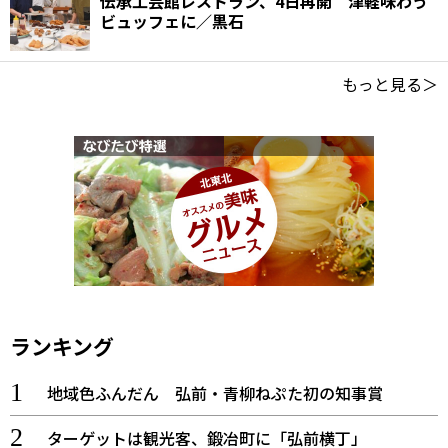
伝承工芸館レストラン、4日再開 津軽味わう
ビュッフェに／黒石
もっと見る＞
ランキング
地域色ふんだん 弘前・青柳ねぷた初の知事賞
ターゲットは観光客、鍛冶町に「弘前横丁」