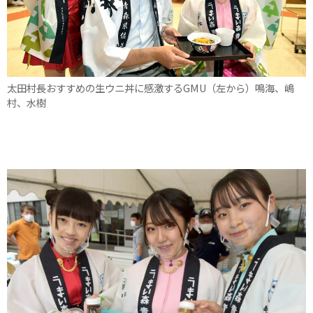
太田村長おすすめの生ウニ丼に感激するGMU（左から）鳴海、嶋
村、水樹