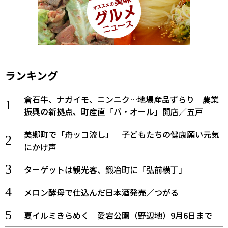
ランキング
倉石牛、ナガイモ、ニンニク…地場産品ずらり 農業
振興の新拠点、町産直「バ・オール」開店／五戸
美郷町で「舟ッコ流し」 子どもたちの健康願い元気
にかけ声
ターゲットは観光客、鍛冶町に「弘前横丁」
メロン酵母で仕込んだ日本酒発売／つがる
夏イルミきらめく 愛宕公園（野辺地）9月6日まで