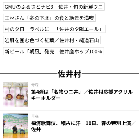
GMUのふるさとナビ3 佐井・旬の新鮮ウニ
王林さん「冬の下北」の食と絶景を満喫
村の夕日 ラベルに 「佐井の夕陽エール」
岩肌を囲む色づく紅葉／佐井村・縫道石山
新ビール「朝凪」発売 佐井産ホップ100％
佐井村
青森
第4弾は「名物ウニ丼」／佐井村応援アクリル
キーホルダー
青森
福浦歌舞伎、稽古に汗 10日、春の特別上演／
佐井