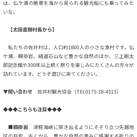
は、仏ケ浦の絶景を海から見られる観光船にも乗ってみた
いな。
【太田直樹村長から】
私たちの佐井村は、人口約1800人の小さな漁村です。仏
ケ浦、願掛岩、縫道石山など豊かな自然のほか、三上剛太
郎記念館や300年以上続く祭りを楽しみにたくさんの方々が
訪れています。どうぞ遊びに来てください。
▼
問い合わせ
佐井村観光協会（TEL0175-38-4515）
◆◆◆こちらも注目◆◆◆
■
願掛岩
津軽海峡に突き出るようにそそり立つ矢越地
区の巨岩。古くから、豊かな自然の恵みに感謝する祈りの