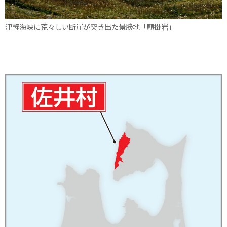
津軽海峡に荒々しい断崖が突き出た景勝地「願掛岩」