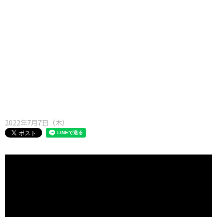
味わう一覧
麺類
ご当地グルメ
酒
スイーツ
癒す一覧
温泉
自然
宿泊
青森県
岩手県
秋田県
2022年7月7日（木）