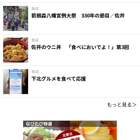
青森
箭根森八幡宮例大祭 330年の節目／佐井
青森
佐井のウニ丼 「食べにおいでよ！」第3回
青森
下北グルメを食べて応援
もっと見る＞