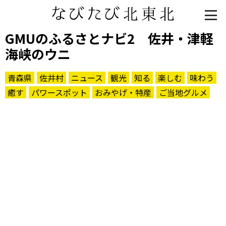
GMUのふるさとナビ2 佐井・津軽
海峡のウニ
青森県
佐井村
ニュース
観光
知る
楽しむ
味わう
癒す
パワースポット
おみやげ・特産
ご当地グルメ
知る一覧
世界遺産
文化・歴史
パワースポット
ミステリー
観る一覧
桜
花
紅葉
楽しむ一覧
まつり・イベント
聖地
おみやげ・特産
道の駅・産直
鉄道
アウトドア・レジャー