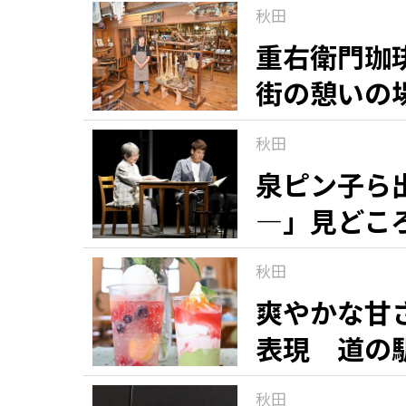
秋田
重右衛門珈
街の憩いの
秋田
泉ピン子ら
―」見どこ
秋田
爽やかな甘
表現 道の
秋田