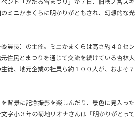
ベント「かだる雪まつり」が７日、旧秋ノ宮スキ
個のミニかまくらに明かりがともされ、幻想的な光
委員長）の主催。ミニかまくらは高さ約４０セン
地元住民とまつりを通じて交流を続けている杏林大
の生徒、地元企業の社員ら約１００人が、およそ７
を背景に記念撮影を楽しんだり、景色に見入った
十文字小３年の菊地リオナさんは「明かりがとって