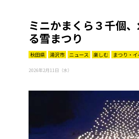
ミニかまくら３千個、
る雪まつり
秋田県
湯沢市
ニュース
楽しむ
まつり・イ
2026年2月11日（水）
知る一覧
世界遺産
文化・歴史
パワースポット
ミステリー