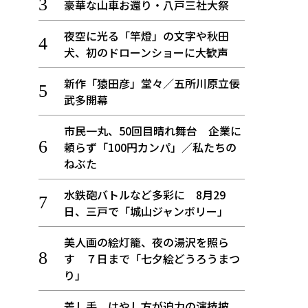
豪華な山車お還り・八戸三社大祭
夜空に光る「竿燈」の文字や秋田
犬、初のドローンショーに大歓声
新作「猿田彦」堂々／五所川原立佞
武多開幕
市民一丸、50回目晴れ舞台 企業に
頼らず「100円カンパ」／私たちの
ねぶた
水鉄砲バトルなど多彩に 8月29
日、三戸で「城山ジャンボリー」
美人画の絵灯籠、夜の湯沢を照ら
す ７日まで「七夕絵どうろうまつ
り」
差し手、はやし方が迫力の演技披