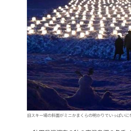
観る一覧
桜
花
紅葉
楽しむ一覧
まつり・イベント
聖地
おみやげ・特産
道の駅・産直
鉄道
アウトドア・レジャー
味わう一覧
麺類
ご当地グルメ
酒
スイーツ
癒す一覧
温泉
自然
宿泊
青森県
岩手県
秋田県
旧スキー場の斜面がミニかまくらの明かりでいっぱいに