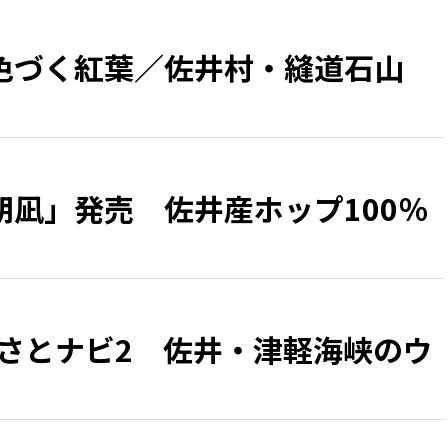
色づく紅葉／佐井村・縫道石山
朝凪」発売 佐井産ホップ100％
るさとナビ2 佐井・津軽海峡のウ