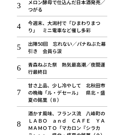
メロン酵母で仕込んだ日本酒発売／
つがる
今週末、大潟村で「ひまわりまつ
り」 ミニ電車など催し多彩
出陣50回 忘れない／パナねぶた幕
引き 会員ら涙
青森ねぶた祭 熱気最高潮／夜間運
行最終日
甘さ上品、少し冷やして 北秋田市
の晩梅「ル・デセール」 県北・盛
夏の銘菓（８）
酒かす風味、フランス流 八峰町の
ＬＡＢＯ ａｎｄ ＣＡＦＥ ＹＡ
ＭＡＭＯＴＯ「マカロン『シラカ