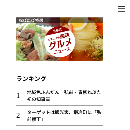
ランキング
地域色ふんだん 弘前・青柳ねぷた
初の知事賞
ターゲットは観光客、鍛冶町に「弘
前横丁」