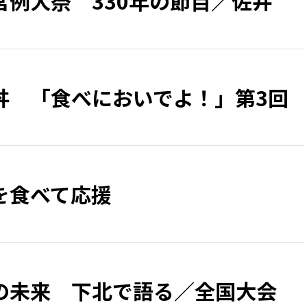
宮例大祭 330年の節目／佐井
丼 「食べにおいでよ！」第3回
を食べて応援
の未来 下北で語る／全国大会