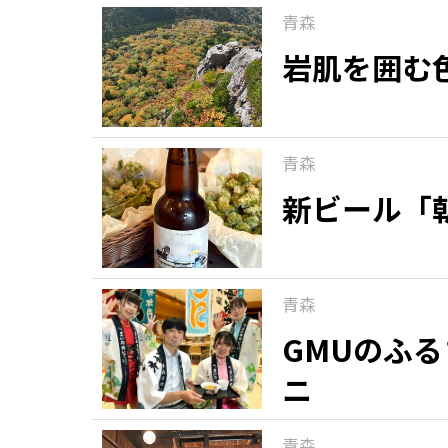
青森
岩肌を囲む
青森
新ビール「
青森
GMUのふ
ニ
青森