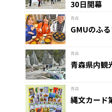
30日開幕
青森
GMUのふ
青森
青森県内観
青森
縄文カード