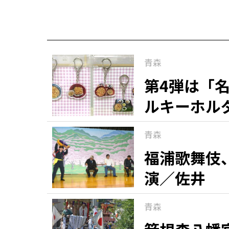
青森
第4弾は「
ルキーホル
青森
福浦歌舞伎
演／佐井
青森
知る一覧
世界遺産
文化・歴史
パワースポット
ミステリー