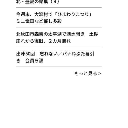
北・盛夏の銘菓（９）
今週末、大潟村で「ひまわりまつり」
ミニ電車など催し多彩
北秋田市森吉の太平湖で湖水開き 土砂
崩れから復旧、２カ月遅れ
出陣50回 忘れない／パナねぶた幕引
き 会員ら涙
もっと見る＞