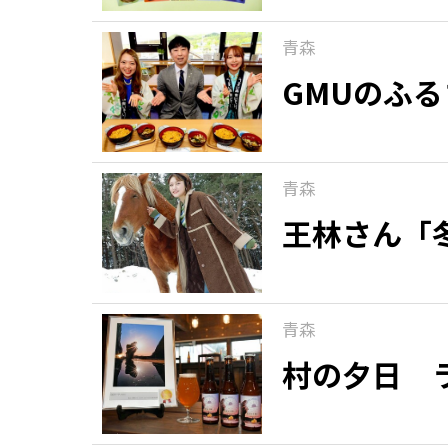
青森
GMUのふ
青森
王林さん「
青森
村の夕日 