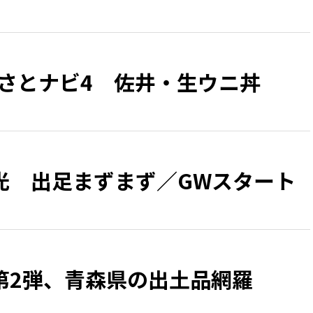
るさとナビ4 佐井・生ウニ丼
光 出足まずまず／GWスタート
第2弾、青森県の出土品網羅