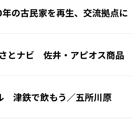
50年の古民家を再生、交流拠点に
るさとナビ 佐井・アピオス商品
ル 津鉄で飲もう／五所川原