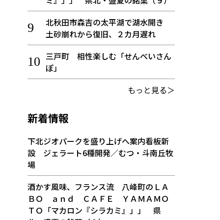
ミ』」」 県北・盛夏の銘菓（９）
北秋田市森吉の太平湖で湖水開き
土砂崩れから復旧、２カ月遅れ
三戸町 相性楽しむ「せんべいさん
ぽ」
もっと見る＞
新着情報
下北ジオパークを盛り上げへ案内看板新
設 ジェラート6種開発／むつ・斗南丘牧
場
酒かす風味、フランス流 八峰町のＬＡ
ＢＯ ａｎｄ ＣＡＦＥ ＹＡＭＡＭＯ
ＴＯ「マカロン『シラカミ』」」 県