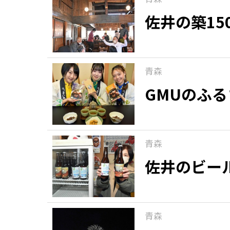
佐井の築1
青森
GMUのふ
青森
佐井のビー
青森