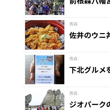
箭根森八幡
観る一覧
桜
花
紅葉
青森
楽しむ一覧
まつり・イベント
聖地
おみやげ・特産
道の駅・産直
鉄道
アウトドア・レジャー
佐井のウニ
味わう一覧
麺類
ご当地グルメ
酒
スイーツ
青森
癒す一覧
温泉
自然
宿泊
下北グルメ
青森県
岩手県
秋田県
青森
ジオパーク