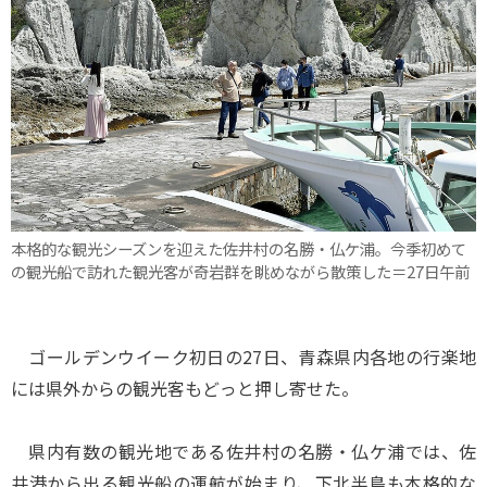
本格的な観光シーズンを迎えた佐井村の名勝・仏ケ浦。今季初めて
の観光船で訪れた観光客が奇岩群を眺めながら散策した＝27日午前
ゴールデンウイーク初日の27日、青森県内各地の行楽地
には県外からの観光客もどっと押し寄せた。
県内有数の観光地である佐井村の名勝・仏ケ浦では、佐
井港から出る観光船の運航が始まり、下北半島も本格的な