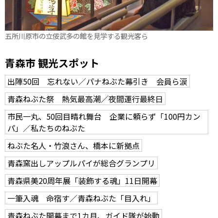
五所川原市の立佞武多の館を見学する観光客ら
青森市 観光スポット
出陣50回 忘れない／パナねぶた幕引き 会員ら涙
青森ねぶた祭 熱気最高潮／夜間運行最終日
市民一丸、50回目晴れ舞台 企業に頼らず「100円カン
パ」／私たちのねぶた
ねぶた名人・竹浪さん、橋本に新拠点
青森窯出しアップルパイが総合グランプリ
青森県美20周年展「装飾する魂」11日開幕
一筆入魂 命宿す／青森ねぶた「目入れ」
青森ねぶた開幕まで1カ月、ガイド隊が始動