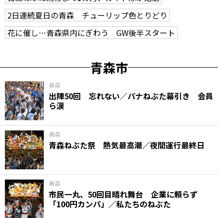
2日連続夏日の青森 チューリップ色とりどり
花に催し…青森県内にぎわう GW後半スタート
青森市
青森
出陣50回 忘れない／パナねぶた幕引き 会員
ら涙
青森
青森ねぶた祭 熱気最高潮／夜間運行最終日
青森
市民一丸、50回目晴れ舞台 企業に頼らず
「100円カンパ」／私たちのねぶた