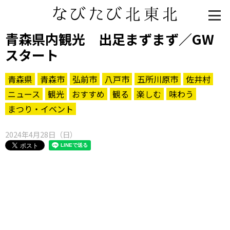
青森県内観光 出足まずまず／GW
スタート
青森県
青森市
弘前市
八戸市
五所川原市
佐井村
ニュース
観光
おすすめ
観る
楽しむ
味わう
まつり・イベント
2024年4月28日（日）
知る一覧
世界遺産
文化・歴史
パワースポット
ミステリー
観る一覧
桜
花
紅葉
楽しむ一覧
まつり・イベント
聖地
おみやげ・特産
道の駅・産直
鉄道
アウトドア・レジャー