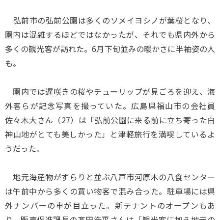
弘前市の弘前公園は多くのソメイヨシノが葉桜となり、
園内は混雑するほどではなかったが、それでも県内外から
多くの観光客が訪れた。6月下旬並みの暖かさに半袖姿の人
も。
園内では遅咲きの桜やチューリップが見ごろを迎え、海
外客らが記念写真を撮っていた。広島県福山市の会社員
佐々木大さん（27）は「弘前公園に来る前に立ち寄った白
神山地がとても美しかった」と津軽旅行を満喫しているよ
うだった。
地元海産物がずらりと並ぶ八戸市河原木の八食センター
は午前中から多くの買い物客で混み合った。駐車場には県
外ナンバーの車が目立った。新テナントのオープンもあ
り、販売促進課長の髙田浩平さんは「観光客に加え地元の