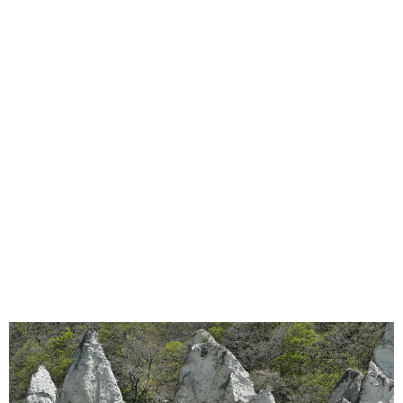
味わう一覧
麺類
ご当地グルメ
酒
スイーツ
癒す一覧
温泉
自然
宿泊
青森県
岩手県
秋田県