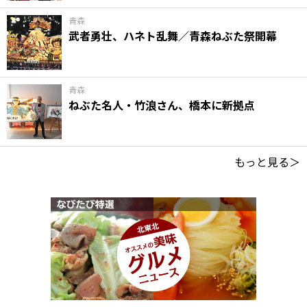
青森
武者勇壮、ハネト乱舞／青森ねぶた祭開幕
青森
ねぶた名人・竹浪さん、橋本に新拠点
もっと見る＞