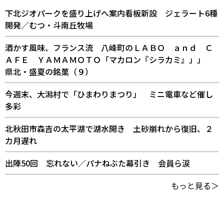
下北ジオパークを盛り上げへ案内看板新設 ジェラート6種
開発／むつ・斗南丘牧場
酒かす風味、フランス流 八峰町のＬＡＢＯ ａｎｄ Ｃ
ＡＦＥ ＹＡＭＡＭＯＴＯ「マカロン『シラカミ』」」
県北・盛夏の銘菓（９）
今週末、大潟村で「ひまわりまつり」 ミニ電車など催し
多彩
北秋田市森吉の太平湖で湖水開き 土砂崩れから復旧、２
カ月遅れ
出陣50回 忘れない／パナねぶた幕引き 会員ら涙
もっと見る＞