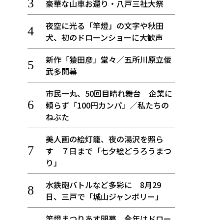
豪華な山車お還り・八戸三社大祭
夜空に光る「竿燈」の文字や秋田
犬、初のドローンショーに大歓声
新作「猿田彦」堂々／五所川原立佞
武多開幕
市民一丸、50回目晴れ舞台 企業に
頼らず「100円カンパ」／私たちの
ねぶた
美人画の絵灯籠、夜の湯沢を照ら
す ７日まで「七夕絵どうろうまつ
り」
水鉄砲バトルなど多彩に 8月29
日、三戸で「城山ジャンボリー」
竿燈まつりあす開幕、今年はドロー