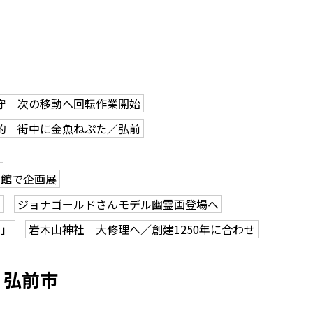
守 次の移動へ回転作業開始
的 街中に金魚ねぷた／弘前
学館で企画展
も
ジョナゴールドさんモデル幽霊画登場へ
ク」
岩木山神社 大修理へ／創建1250年に合わせ
弘前市