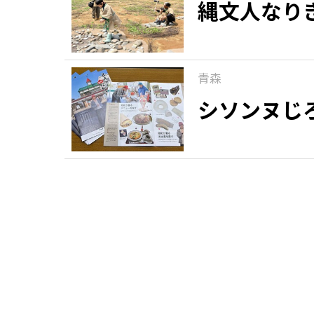
縄文人なり
青森
シソンヌじ