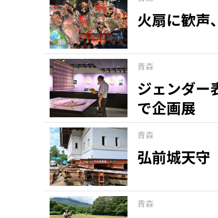
火扇に歓声
青森
ジェンダー
で企画展
青森
弘前城天守
青森