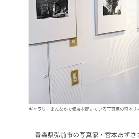
観る一覧
桜
花
紅葉
楽しむ一覧
まつり・イベント
聖地
おみやげ・特産
道の駅・産直
鉄道
アウトドア・レジャー
味わう一覧
麺類
ご当地グルメ
酒
スイーツ
癒す一覧
温泉
自然
宿泊
青森県
岩手県
秋田県
ギャラリーまんなかで個展を開いている写真家の宮本さ
青森県弘前市の写真家・宮本あずささ