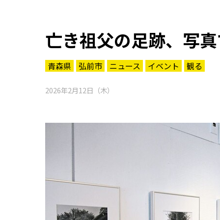
亡き祖父の足跡、写真
青森県
弘前市
ニュース
イベント
観る
2026年2月12日（木）
知る一覧
世界遺産
文化・歴史
パワースポット
ミステリー