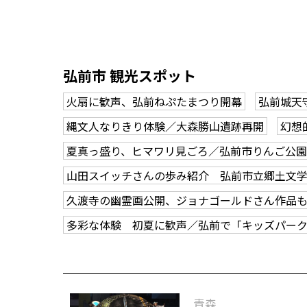
弘前市 観光スポット
火扇に歓声、弘前ねぷたまつり開幕
弘前城天
縄文人なりきり体験／大森勝山遺跡再開
幻想
夏真っ盛り、ヒマワリ見ごろ／弘前市りんご公園
山田スイッチさんの歩み紹介 弘前市立郷土文
久渡寺の幽霊画公開、ジョナゴールドさん作品
多彩な体験 初夏に歓声／弘前で「キッズパー
青森