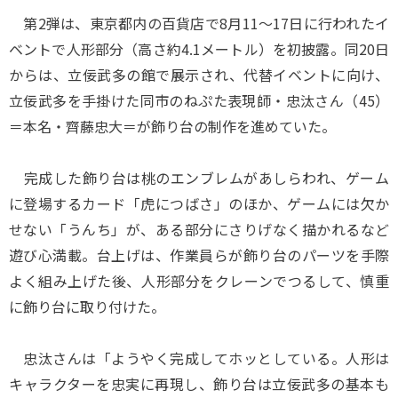
第2弾は、東京都内の百貨店で8月11～17日に行われたイ
ベントで人形部分（高さ約4.1メートル）を初披露。同20日
からは、立佞武多の館で展示され、代替イベントに向け、
立佞武多を手掛けた同市のねぷた表現師・忠汰さん（45）
＝本名・齊藤忠大＝が飾り台の制作を進めていた。
完成した飾り台は桃のエンブレムがあしらわれ、ゲーム
に登場するカード「虎につばさ」のほか、ゲームには欠か
せない「うんち」が、ある部分にさりげなく描かれるなど
遊び心満載。台上げは、作業員らが飾り台のパーツを手際
よく組み上げた後、人形部分をクレーンでつるして、慎重
に飾り台に取り付けた。
忠汰さんは「ようやく完成してホッとしている。人形は
キャラクターを忠実に再現し、飾り台は立佞武多の基本も