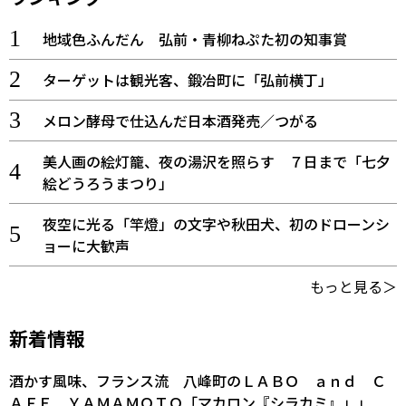
地域色ふんだん 弘前・青柳ねぷた初の知事賞
ターゲットは観光客、鍛冶町に「弘前横丁」
メロン酵母で仕込んだ日本酒発売／つがる
美人画の絵灯籠、夜の湯沢を照らす ７日まで「七夕
絵どうろうまつり」
夜空に光る「竿燈」の文字や秋田犬、初のドローンシ
ョーに大歓声
もっと見る＞
新着情報
酒かす風味、フランス流 八峰町のＬＡＢＯ ａｎｄ Ｃ
ＡＦＥ ＹＡＭＡＭＯＴＯ「マカロン『シラカミ』」」