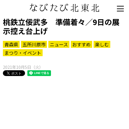
桃鉄立佞武多 準備着々／9日の展
示控え台上げ
青森県
五所川原市
ニュース
おすすめ
楽しむ
まつり・イベント
2021年10月5日（火）
知る一覧
世界遺産
文化・歴史
パワースポット
ミステリー
観る一覧
桜
花
紅葉
楽しむ一覧
まつり・イベント
聖地
おみやげ・特産
道の駅・産直
鉄道
アウトドア・レジャー