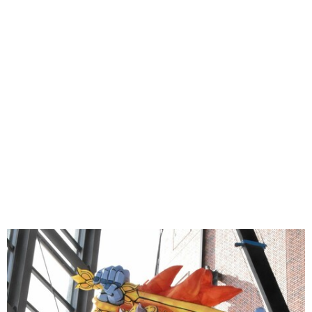
味わう一覧
麺類
ご当地グルメ
酒
スイーツ
癒す一覧
温泉
自然
宿泊
青森県
岩手県
秋田県