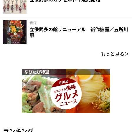
青森
立佞武多の館リニューアル 新作披露／五所川
原
もっと見る＞
ランキング