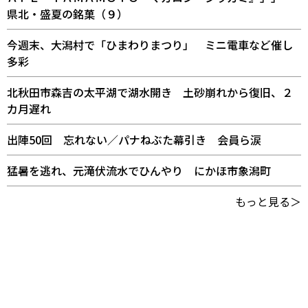
県北・盛夏の銘菓（９）
今週末、大潟村で「ひまわりまつり」 ミニ電車など催し
多彩
北秋田市森吉の太平湖で湖水開き 土砂崩れから復旧、２
カ月遅れ
出陣50回 忘れない／パナねぶた幕引き 会員ら涙
猛暑を逃れ、元滝伏流水でひんやり にかほ市象潟町
もっと見る＞