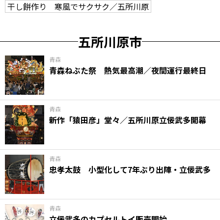
干し餅作り 寒風でサクサク／五所川原
五所川原市
青森
青森ねぶた祭 熱気最高潮／夜間運行最終日
青森
新作「猿田彦」堂々／五所川原立佞武多開幕
青森
忠孝太鼓 小型化して7年ぶり出陣・立佞武多
青森
立佞武多のカプセルトイ販売開始