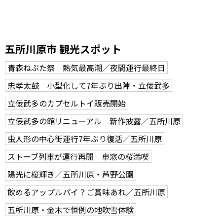
五所川原市 観光スポット
青森ねぶた祭 熱気最高潮／夜間運行最終日
忠孝太鼓 小型化して7年ぶり出陣・立佞武多
立佞武多のカプセルトイ販売開始
立佞武多の館リニューアル 新作披露／五所川原
虫人形の中心街運行7年ぶり復活／五所川原
ストーブ列車が運行再開 車窓の桜満喫
陽光に桜輝き／五所川原・芦野公園
飲めるアップルパイ？ご賞味あれ／五所川原
五所川原・金木で恒例の地吹雪体験