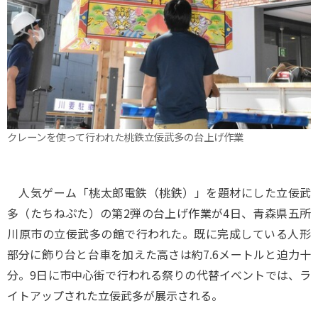
クレーンを使って行われた桃鉄立佞武多の台上げ作業
人気ゲーム「桃太郎電鉄（桃鉄）」を題材にした立佞武
多（たちねぷた）の第2弾の台上げ作業が4日、青森県五所
川原市の立佞武多の館で行われた。既に完成している人形
部分に飾り台と台車を加えた高さは約7.6メートルと迫力十
分。9日に市中心街で行われる祭りの代替イベントでは、ラ
イトアップされた立佞武多が展示される。