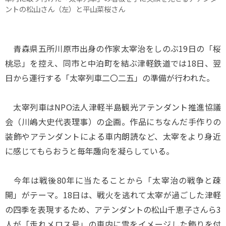
ントの松山さん（左）と平山菜桜さん
青森県五所川原市出身の作家太宰治をしのぶ19日の「桜
桃忌」を控え、同市と中泊町を結ぶ津軽鉄道では18日、翌
日から運行する「太宰列車二〇二五」の準備が行われた。
太宰列車はNPO法人津軽半島観光アテンダント推進協議
会（川嶋大史代表理事）の企画。作品にちなんだ手作りの
装飾やアテンダントによる車内朗読など、太宰をより身近
に感じてもらおうと毎年趣向を凝らしている。
今年は戦後80年に当たることから「太宰治の戦争と疎
開」がテーマ。18日は、戦火を逃れて太宰が過ごした津軽
の四季を表現するため、アテンダントの松山千恵子さんら3
人が「走れメロス号」の車内に雪をイメージした飾りを付