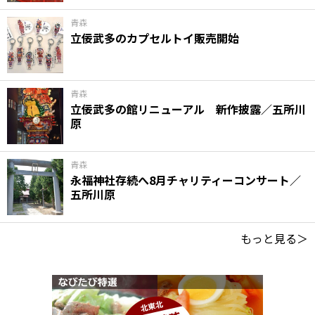
青森
立佞武多のカプセルトイ販売開始
青森
立佞武多の館リニューアル 新作披露／五所川
原
青森
永福神社存続へ8月チャリティーコンサート／
五所川原
もっと見る＞