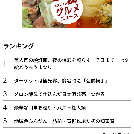
ランキング
美人画の絵灯籠、夜の湯沢を照らす ７日まで「七夕
絵どうろうまつり」
ターゲットは観光客、鍛冶町に「弘前横丁」
メロン酵母で仕込んだ日本酒発売／つがる
豪華な山車お還り・八戸三社大祭
地域色ふんだん 弘前・青柳ねぷた初の知事賞