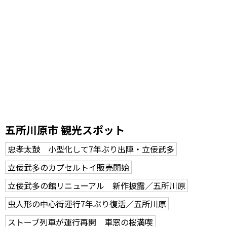
五所川原市 観光スポット
忠孝太鼓 小型化して7年ぶり出陣・立佞武多
立佞武多のカプセルトイ販売開始
立佞武多の館リニューアル 新作披露／五所川原
虫人形の中心街運行7年ぶり復活／五所川原
ストーブ列車が運行再開 車窓の桜満喫