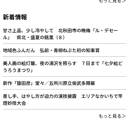
もっと見る＞
新着情報
甘さ上品、少し冷やして 北秋田市の晩梅「ル・デセー
ル」 県北・盛夏の銘菓（８）
地域色ふんだん 弘前・青柳ねぷた初の知事賞
美人画の絵灯籠、夜の湯沢を照らす ７日まで「七夕絵ど
うろうまつり」
新作「猿田彦」堂々／五所川原立佞武多開幕
差し手、はやし方が迫力の演技披露 エリアなかいちで竿
燈妙技大会
もっと見る＞