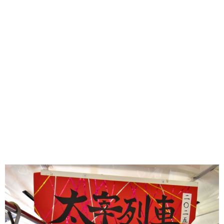
味わう一覧
麺類
ご当地グルメ
酒
スイーツ
癒す一覧
温泉
自然
宿泊
青森県
岩手県
秋田県