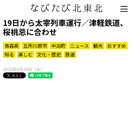
19日から太宰列車運行／津軽鉄道、
桜桃忌に合わせ
青森県
五所川原市
中泊町
ニュース
観光
おすすめ
知る
楽しむ
文化・歴史
鉄道
2025年6月18日（水）
知る一覧
世界遺産
文化・歴史
パワースポット
ミステリー
観る一覧
桜
花
紅葉
楽しむ一覧
まつり・イベント
聖地
おみやげ・特産
道の駅・産直
鉄道
アウトドア・レジャー