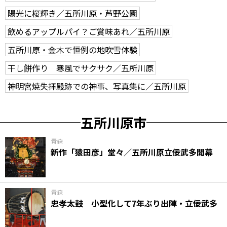
陽光に桜輝き／五所川原・芦野公園
飲めるアップルパイ？ご賞味あれ／五所川原
五所川原・金木で恒例の地吹雪体験
干し餅作り 寒風でサクサク／五所川原
神明宮焼失拝殿跡での神事、写真集に／五所川原
五所川原市
青森
新作「猿田彦」堂々／五所川原立佞武多開幕
青森
忠孝太鼓 小型化して7年ぶり出陣・立佞武多