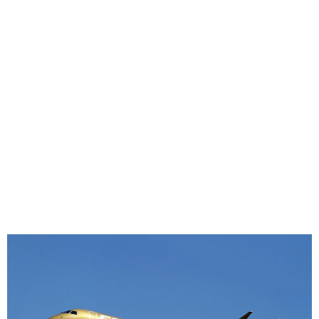
味わう一覧
麺類
ご当地グルメ
酒
スイーツ
癒す一覧
温泉
自然
宿泊
青森県
岩手県
秋田県