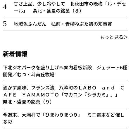
甘さ上品、少し冷やして 北秋田市の晩梅「ル・デセ
ール」 県北・盛夏の銘菓（８）
地域色ふんだん 弘前・青柳ねぷた初の知事賞
もっと見る＞
新着情報
下北ジオパークを盛り上げへ案内看板新設 ジェラート6種
開発／むつ・斗南丘牧場
酒かす風味、フランス流 八峰町のＬＡＢＯ ａｎｄ Ｃ
ＡＦＥ ＹＡＭＡＭＯＴＯ「マカロン『シラカミ』」」
県北・盛夏の銘菓（９）
今週末、大潟村で「ひまわりまつり」 ミニ電車など催し
多彩