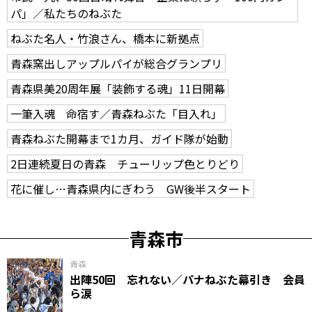
パ」／私たちのねぶた
ねぶた名人・竹浪さん、橋本に新拠点
青森窯出しアップルパイが総合グランプリ
青森県美20周年展「装飾する魂」11日開幕
一筆入魂 命宿す／青森ねぶた「目入れ」
青森ねぶた開幕まで1カ月、ガイド隊が始動
2日連続夏日の青森 チューリップ色とりどり
花に催し…青森県内にぎわう GW後半スタート
青森市
青森
出陣50回 忘れない／パナねぶた幕引き 会員
ら涙