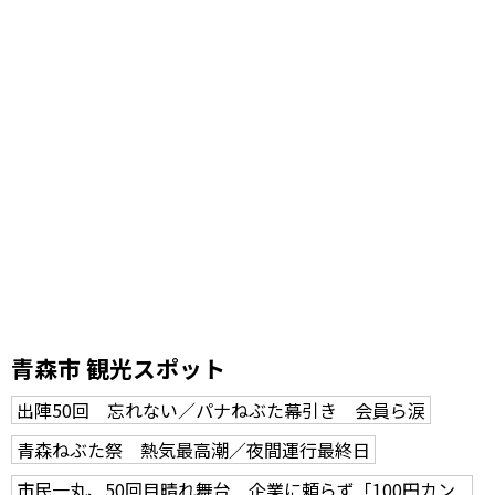
青森市 観光スポット
出陣50回 忘れない／パナねぶた幕引き 会員ら涙
青森ねぶた祭 熱気最高潮／夜間運行最終日
市民一丸、50回目晴れ舞台 企業に頼らず「100円カン