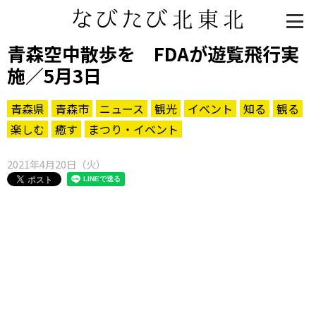
青森空中散歩を FDAが遊覧飛行実
施／5月3日
青森県
青森市
ニュース
観光
イベント
知る
観る
楽しむ
癒す
まつり・イベント
2021年4月20日（火）
知る一覧
世界遺産
文化・歴史
パワースポット
ミステリー
観る一覧
桜
花
紅葉
楽しむ一覧
まつり・イベント
聖地
おみやげ・特産
道の駅・産直
鉄道
アウトドア・レジャー