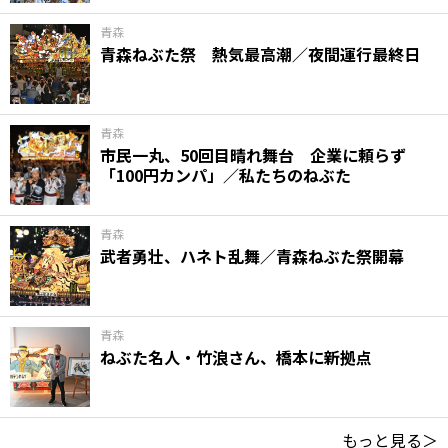
青森
青森ねぶた祭 熱気最高潮／夜間運行最終日
青森
市民一丸、50回目晴れ舞台 企業に頼らず
「100円カンパ」／私たちのねぶた
青森
武者勇壮、ハネト乱舞／青森ねぶた祭開幕
青森
ねぶた名人・竹浪さん、橋本に新拠点
もっと見る＞