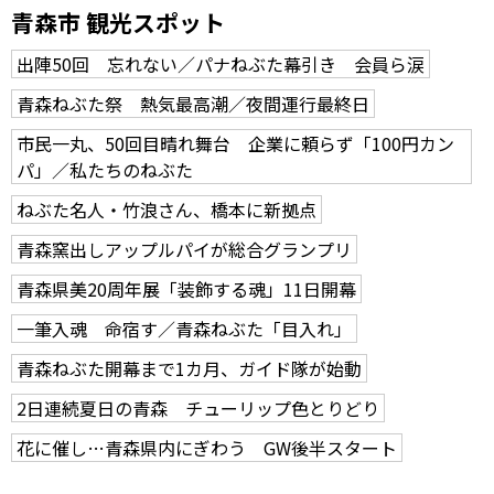
青森市 観光スポット
出陣50回 忘れない／パナねぶた幕引き 会員ら涙
青森ねぶた祭 熱気最高潮／夜間運行最終日
市民一丸、50回目晴れ舞台 企業に頼らず「100円カン
パ」／私たちのねぶた
ねぶた名人・竹浪さん、橋本に新拠点
青森窯出しアップルパイが総合グランプリ
青森県美20周年展「装飾する魂」11日開幕
一筆入魂 命宿す／青森ねぶた「目入れ」
青森ねぶた開幕まで1カ月、ガイド隊が始動
2日連続夏日の青森 チューリップ色とりどり
花に催し…青森県内にぎわう GW後半スタート