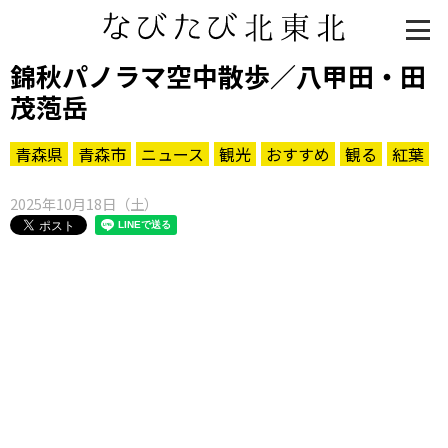
錦秋パノラマ空中散歩／八甲田・田
茂萢岳
青森県
青森市
ニュース
観光
おすすめ
観る
紅葉
2025年10月18日（土）
知る一覧
世界遺産
文化・歴史
パワースポット
ミステリー
観る一覧
桜
花
紅葉
楽しむ一覧
まつり・イベント
聖地
おみやげ・特産
道の駅・産直
鉄道
アウトドア・レジャー