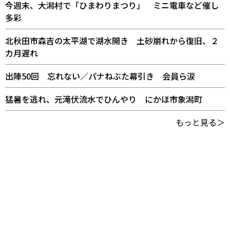
今週末、大潟村で「ひまわりまつり」 ミニ電車など催し
多彩
北秋田市森吉の太平湖で湖水開き 土砂崩れから復旧、２
カ月遅れ
出陣50回 忘れない／パナねぶた幕引き 会員ら涙
猛暑を逃れ、元滝伏流水でひんやり にかほ市象潟町
もっと見る＞