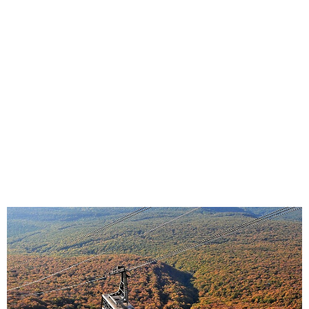
味わう一覧
麺類
ご当地グルメ
酒
スイーツ
癒す一覧
温泉
自然
宿泊
青森県
岩手県
秋田県