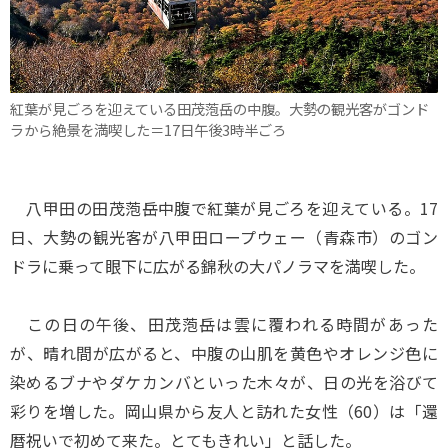
紅葉が見ごろを迎えている田茂萢岳の中腹。大勢の観光客がゴンド
ラから絶景を満喫した＝17日午後3時半ごろ
八甲田の田茂萢岳中腹で紅葉が見ごろを迎えている。17
日、大勢の観光客が八甲田ロープウェー（青森市）のゴン
ドラに乗って眼下に広がる錦秋の大パノラマを満喫した。
この日の午後、田茂萢岳は雲に覆われる時間があった
が、晴れ間が広がると、中腹の山肌を黄色やオレンジ色に
染めるブナやダケカンバといった木々が、日の光を浴びて
彩りを増した。岡山県から友人と訪れた女性（60）は「還
暦祝いで初めて来た。とてもきれい」と話した。