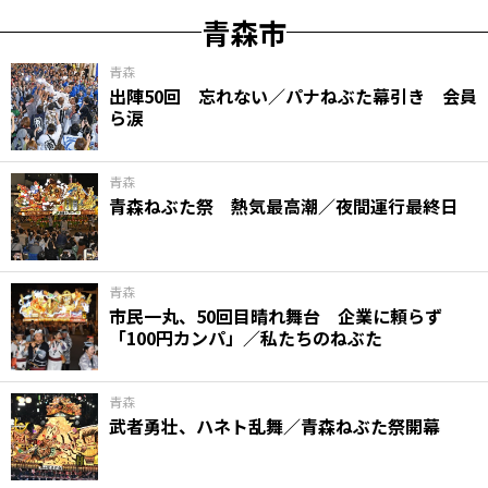
青森市
青森
出陣50回 忘れない／パナねぶた幕引き 会員
ら涙
青森
青森ねぶた祭 熱気最高潮／夜間運行最終日
青森
市民一丸、50回目晴れ舞台 企業に頼らず
「100円カンパ」／私たちのねぶた
青森
武者勇壮、ハネト乱舞／青森ねぶた祭開幕