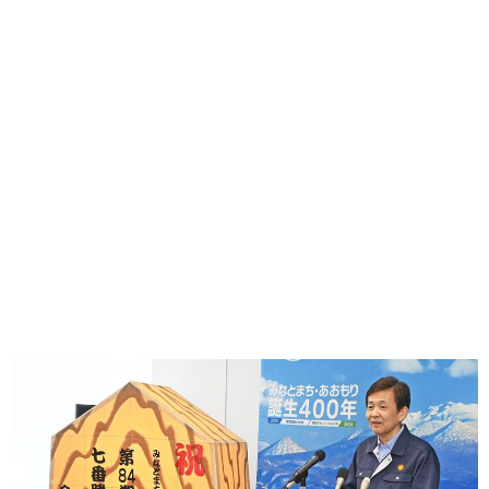
味わう一覧
麺類
ご当地グルメ
酒
スイーツ
癒す一覧
温泉
自然
宿泊
青森県
岩手県
秋田県