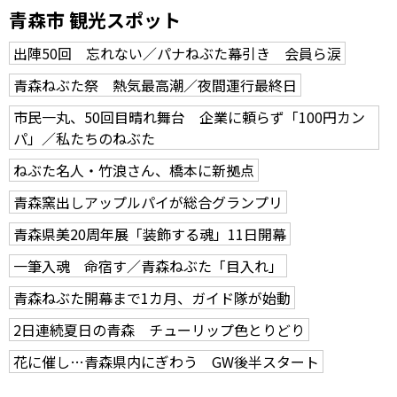
青森市 観光スポット
出陣50回 忘れない／パナねぶた幕引き 会員ら涙
青森ねぶた祭 熱気最高潮／夜間運行最終日
市民一丸、50回目晴れ舞台 企業に頼らず「100円カン
パ」／私たちのねぶた
ねぶた名人・竹浪さん、橋本に新拠点
青森窯出しアップルパイが総合グランプリ
青森県美20周年展「装飾する魂」11日開幕
一筆入魂 命宿す／青森ねぶた「目入れ」
青森ねぶた開幕まで1カ月、ガイド隊が始動
2日連続夏日の青森 チューリップ色とりどり
花に催し…青森県内にぎわう GW後半スタート