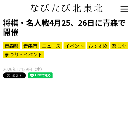
将棋・名人戦4月25、26日に青森で
開催
青森県
青森市
ニュース
イベント
おすすめ
楽しむ
まつり・イベント
2026年1月29日（木）
知る一覧
世界遺産
文化・歴史
パワースポット
ミステリー
観る一覧
桜
花
紅葉
楽しむ一覧
まつり・イベント
聖地
おみやげ・特産
道の駅・産直
鉄道
アウトドア・レジャー