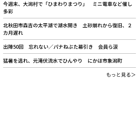
今週末、大潟村で「ひまわりまつり」 ミニ電車など催し
多彩
北秋田市森吉の太平湖で湖水開き 土砂崩れから復旧、２
カ月遅れ
出陣50回 忘れない／パナねぶた幕引き 会員ら涙
猛暑を逃れ、元滝伏流水でひんやり にかほ市象潟町
もっと見る＞