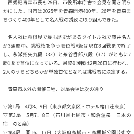
西秀記青森市長も29日、市役所本庁舎で会見を開き明ら
かにした。同市は2025年を青森開港400年、26年を青森ま
ちづくり400年として名人戦の誘致に取り組んできた。
名人戦は将棋界で最も歴史があるタイトル戦で藤井名人
が3連覇中。挑戦権を争う順位戦A級は現在8回戦まで終了
し、永瀬拓矢九段（33）と糸谷哲郎八段（37）がともに7
勝1敗で首位に立っている。最終9回戦は2月26日に行われ、
2人のうちどちらかが単独首位となれば挑戦者に決定する。
青森市以外の開催日程、対局会場は次の通り。
▽第1局 4月8、9日（東京都文京区・ホテル椿山荘東京）
▽第3局 5月7、8日（石川県七尾市・和倉温泉 日本の
宿 のと楽）
▽第4局 同16、17日（大阪府高槻市・高槻城公園芸術文