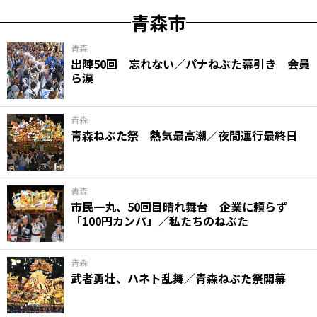
青森市
青森
出陣50回 忘れない／パナねぶた幕引き 会員
ら涙
青森
青森ねぶた祭 熱気最高潮／夜間運行最終日
青森
市民一丸、50回目晴れ舞台 企業に頼らず
「100円カンパ」／私たちのねぶた
青森
武者勇壮、ハネト乱舞／青森ねぶた祭開幕