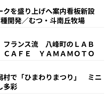
ークを盛り上げへ案内看板新設
6種開発／むつ・斗南丘牧場
、フランス流 八峰町のＬＡＢ
 ＣＡＦＥ ＹＡＭＡＭＯＴＯ
『シラカミ』」」 県北・盛夏の
潟村で「ひまわりまつり」 ミニ
し多彩