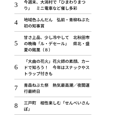
今週末、大潟村で「ひまわりまつ
り」 ミニ電車など催し多彩
地域色ふんだん 弘前・青柳ねぷた
初の知事賞
甘さ上品、少し冷やして 北秋田市
の晩梅「ル・デセール」 県北・盛
夏の銘菓（８）
「大曲の花火」花火師の素顔、カー
ドで知ろう！ 今年はスナックやス
トラップ付きも
青森ねぶた祭 熱気最高潮／夜間運
行最終日
三戸町 相性楽しむ「せんべいさん
ぽ」