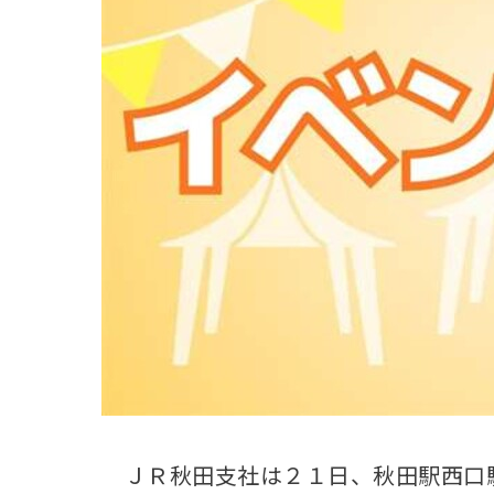
観る一覧
桜
花
紅葉
楽しむ一覧
まつり・イベント
聖地
おみやげ・特産
道の駅・産直
鉄道
アウトドア・レジャー
味わう一覧
麺類
ご当地グルメ
酒
スイーツ
癒す一覧
温泉
自然
宿泊
青森県
岩手県
秋田県
ＪＲ秋田支社は２１日、秋田駅西口