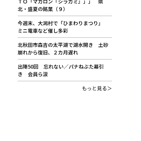
ＴＯ「マカロン『シラカミ』」」 県
北・盛夏の銘菓（９）
今週末、大潟村で「ひまわりまつり」
ミニ電車など催し多彩
北秋田市森吉の太平湖で湖水開き 土砂
崩れから復旧、２カ月遅れ
出陣50回 忘れない／パナねぶた幕引
き 会員ら涙
もっと見る＞