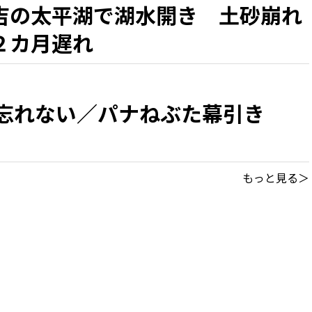
吉の太平湖で湖水開き 土砂崩れ
２カ月遅れ
 忘れない／パナねぶた幕引き
もっと見る＞