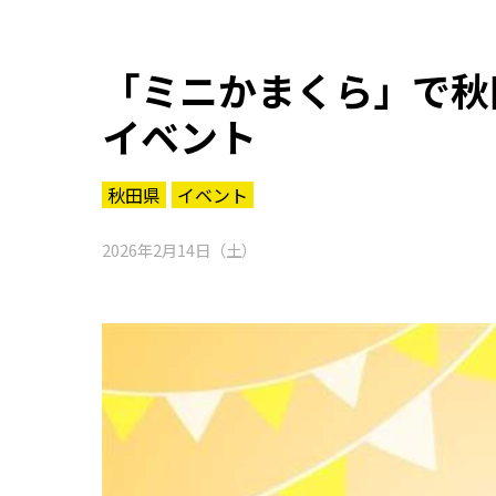
「ミニかまくら」で秋
イベント
秋田県
イベント
2026年2月14日（土）
知る一覧
世界遺産
文化・歴史
パワースポット
ミステリー