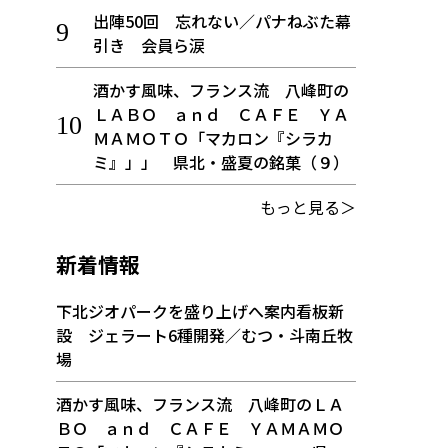
出陣50回 忘れない／パナねぶた幕
引き 会員ら涙
酒かす風味、フランス流 八峰町の
ＬＡＢＯ ａｎｄ ＣＡＦＥ ＹＡ
ＭＡＭＯＴＯ「マカロン『シラカ
ミ』」」 県北・盛夏の銘菓（９）
もっと見る＞
新着情報
下北ジオパークを盛り上げへ案内看板新
設 ジェラート6種開発／むつ・斗南丘牧
場
酒かす風味、フランス流 八峰町のＬＡ
ＢＯ ａｎｄ ＣＡＦＥ ＹＡＭＡＭＯ