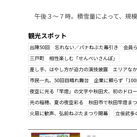
午後３～７時。積雪量によって、規模
観光スポット
出陣50回 忘れない／パナねぶた幕引き 会員
三戸町 相性楽しむ「せんべいさんぽ」
差し手、はやし方が迫力の演技披露 エリアな
市民一丸、50回目晴れ舞台 企業に頼らず「10
夜空に光る「竿燈」の文字や秋田犬、初のドロ
光の稲穂、夏の夜空彩る 秋田市で秋田竿燈ま
火扇に歓声、弘前ねぷたまつり開幕
立佞武多