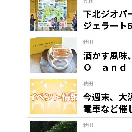
青森
下北ジオパ
ジェラート
秋田
酒かす風味
Ｏ ａｎｄ
「マカロン
秋田
銘菓（９）
今週末、大
電車など催
秋田