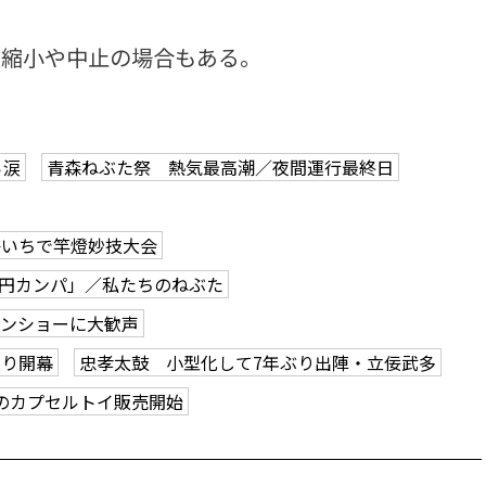
縮小や中止の場合もある。
ら涙
青森ねぶた祭 熱気最高潮／夜間運行最終日
かいちで竿燈妙技大会
0円カンパ」／私たちのねぶた
ーンショーに大歓声
つり開幕
忠孝太鼓 小型化して7年ぶり出陣・立佞武多
のカプセルトイ販売開始