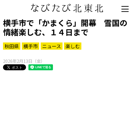
横手市で「かまくら」開幕 雪国の
情緒楽しむ、１４日まで
秋田県
横手市
ニュース
楽しむ
2026年2月13日（金）
知る一覧
世界遺産
文化・歴史
パワースポット
ミステリー
観る一覧
桜
花
紅葉
楽しむ一覧
まつり・イベント
聖地
おみやげ・特産
道の駅・産直
鉄道
アウトドア・レジャー