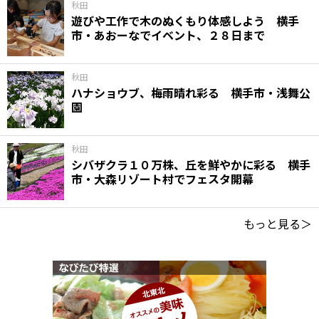
秋田
遊びや工作で木のぬくもり体感しよう 横手
市・あおーなでイベント、２８日まで
秋田
ハナショウブ、梅雨晴れ彩る 横手市・浅舞公
園
秋田
シバザクラ１０万株、丘を鮮やかに彩る 横手
市・大森リゾート村でフェスタ開幕
もっと見る＞