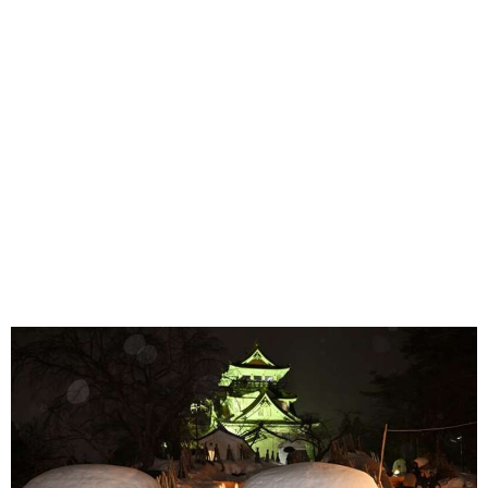
味わう一覧
麺類
ご当地グルメ
酒
スイーツ
癒す一覧
温泉
自然
宿泊
青森県
岩手県
秋田県