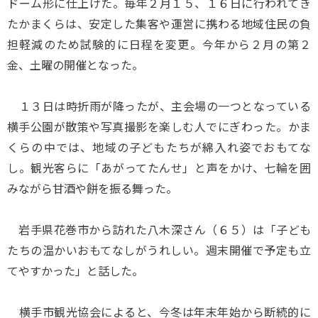
ドーム形に仕上げた。毎年２月１５、１６日に行われてき
たかまくらは、安定した集客や運営に携わる地域住民の負
担軽減のため試験的に日程を変更。今年から２月の第２
金、土曜の開催となった。
１３日は時折雨が降ったが、主会場の一つとなっている
横手公園が散策や写真撮影を楽しむ人でにぎわった。かま
くらの中では、地域の子どもたちが綿入れ姿でおもてな
し。観光客らに「あがってたんせ」と声をかけ、七輪を囲
みながら甘酒や餅を振る舞った。
岩手県花巻市から訪れた八木深さん（６５）は「子ども
たちの温かいおもてなしがうれしい。週末開催で予定も立
てやすかった」と話した。
横手市観光協会によると、今冬は年末年始から断続的に