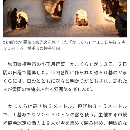
幻想的な雰囲気で観光客を魅了した「かまくら」＝１３日午後５時
５０分ごろ、横手市の横手公園
秋田県横手市の小正月行事「かまくら」が１３日、２日
間の日程で開幕した。市内各所に作られた約６０基のかま
くらには、日没とともに次々と明かりがともされ、訪れた
人が雪国の情緒あふれる雰囲気を楽しんだ。
かまくらは高さ約３メートル、直径約３・５メートル
で、１基あたり２０～３０トンの雪を使う。主催する市観
光協会認定の職人１９人が雪を集めて踏み固め、特徴的な