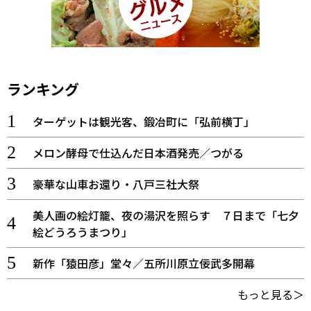
ランキング
ターゲットは観光客、鍛冶町に「弘前横丁」
メロン酵母で仕込んだ日本酒発売／つがる
豪華な山車お還り・八戸三社大祭
美人画の絵灯籠、夜の湯沢を照らす ７日まで「七夕
絵どうろうまつり」
新作「猿田彦」堂々／五所川原立佞武多開幕
もっと見る＞