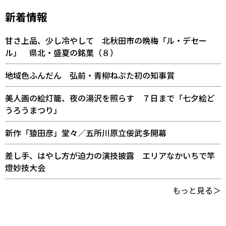
新着情報
甘さ上品、少し冷やして 北秋田市の晩梅「ル・デセー
ル」 県北・盛夏の銘菓（８）
地域色ふんだん 弘前・青柳ねぷた初の知事賞
美人画の絵灯籠、夜の湯沢を照らす ７日まで「七夕絵ど
うろうまつり」
新作「猿田彦」堂々／五所川原立佞武多開幕
差し手、はやし方が迫力の演技披露 エリアなかいちで竿
燈妙技大会
もっと見る＞