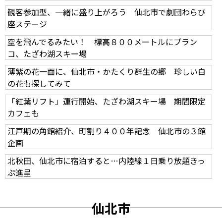
観客参加型、一緒に盛り上がろう 仙北市で劇団わらび
座ステージ
空を飛んでるみたい！ 標高８００メートルにブラン
コ、たざわ湖スキー場
薄紫の花一面に、仙北市・かたくり群生の郷 珍しい白
の花も探してみて
「紅葉リフト」運行開始、たざわ湖スキー場 期間限定
カフェも
江戸期の角館紹介、町割り４００年記念 仙北市の３館
企画
北秋田、仙北市に宿泊すると…内陸線１日乗り放題きっ
ぷ進呈
仙北市