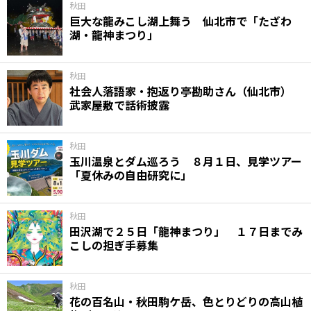
秋田
巨大な龍みこし湖上舞う 仙北市で「たざわ
湖・龍神まつり」
秋田
社会人落語家・抱返り亭勘助さん（仙北市）
武家屋敷で話術披露
秋田
玉川温泉とダム巡ろう ８月１日、見学ツアー
「夏休みの自由研究に」
秋田
田沢湖で２５日「龍神まつり」 １７日までみ
こしの担ぎ手募集
秋田
花の百名山・秋田駒ケ岳、色とりどりの高山植