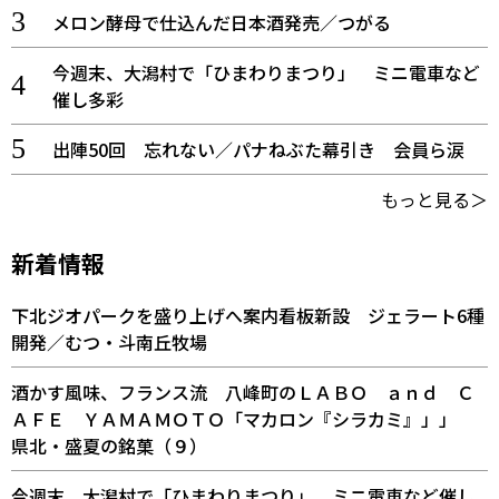
メロン酵母で仕込んだ日本酒発売／つがる
今週末、大潟村で「ひまわりまつり」 ミニ電車など
催し多彩
出陣50回 忘れない／パナねぶた幕引き 会員ら涙
もっと見る＞
新着情報
下北ジオパークを盛り上げへ案内看板新設 ジェラート6種
開発／むつ・斗南丘牧場
酒かす風味、フランス流 八峰町のＬＡＢＯ ａｎｄ Ｃ
ＡＦＥ ＹＡＭＡＭＯＴＯ「マカロン『シラカミ』」」
県北・盛夏の銘菓（９）
今週末、大潟村で「ひまわりまつり」 ミニ電車など催し