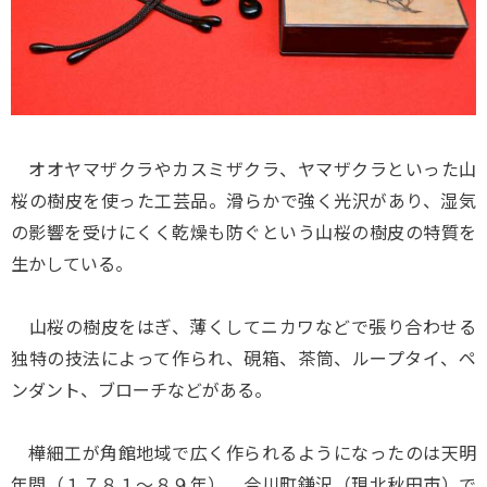
オオヤマザクラやカスミザクラ、ヤマザクラといった山
桜の樹皮を使った工芸品。滑らかで強く光沢があり、湿気
の影響を受けにくく乾燥も防ぐという山桜の樹皮の特質を
生かしている。
山桜の樹皮をはぎ、薄くしてニカワなどで張り合わせる
独特の技法によって作られ、硯箱、茶筒、ループタイ、ペ
ンダント、ブローチなどがある。
樺細工が角館地域で広く作られるようになったのは天明
年間（１７８１～８９年）。合川町鎌沢（現北秋田市）で