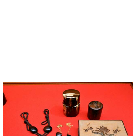
味わう一覧
麺類
ご当地グルメ
酒
スイーツ
癒す一覧
温泉
自然
宿泊
青森県
岩手県
秋田県