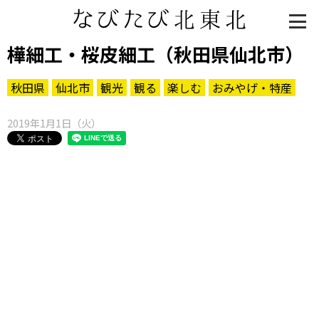
樺細工・桜皮細工（秋田県仙北市）
秋田県
仙北市
観光
観る
楽しむ
おみやげ・特産
2019年1月1日（火）
知る一覧
世界遺産
文化・歴史
パワースポット
ミステリー
観る一覧
桜
花
紅葉
楽しむ一覧
まつり・イベント
聖地
おみやげ・特産
道の駅・産直
鉄道
アウトドア・レジャー